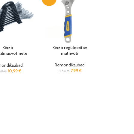
Kinzo
Kinzo reguleeritav
/silmusvõtmete
mutrivõti
ekt 6-22 (12-
osaline)
Remondikaubad
ondikaubad
7,99
€
10,99
€
13,50
€
,30
€