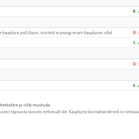
8
kaupluse juuli lõpus, tooteid ei pruugi enam kaupluses olla)
0
5
0
6
hetkeline ja võib muutuda​
usest täpsusta laoseis eelnevalt üle. Kaupluste kontaktandmed on leitava