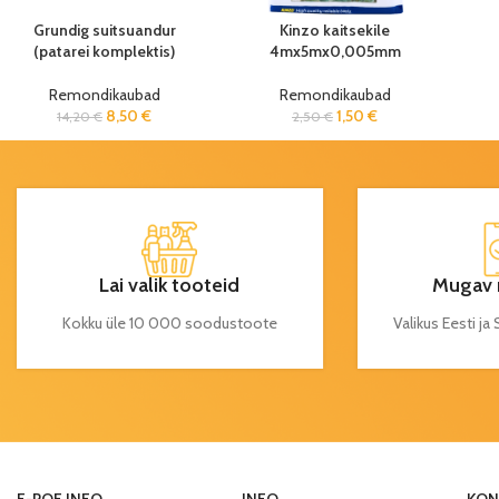
Grundig suitsuandur
Kinzo kaitsekile
(patarei komplektis)
4mx5mx0,005mm
Remondikaubad
Remondikaubad
8,50
€
1,50
€
14,20
€
2,50
€
Lai valik tooteid
Mugav 
Kokku üle 10 000 soodustoote
Valikus Eesti j