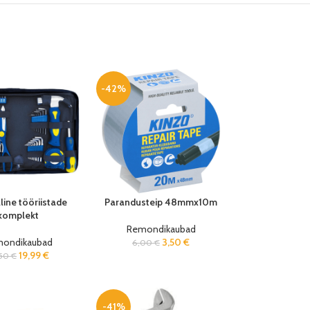
-42%
ine tööriistade
Parandusteip 48mmx10m
komplekt
Remondikaubad
ondikaubad
3,50
€
6,00
€
19,99
€
,50
€
-41%