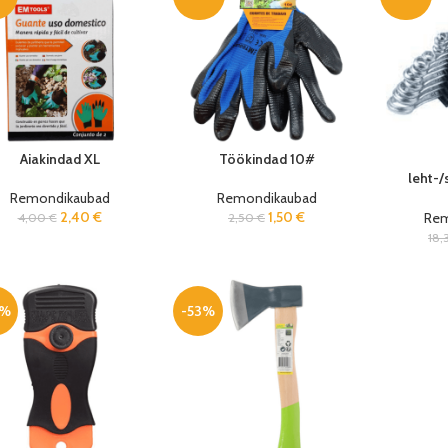
Aiakindad XL
Töökindad 10#
leht-
kompl
Remondikaubad
Remondikaubad
2,40
€
1,50
€
Rem
4,00
€
2,50
€
18
0%
-53%