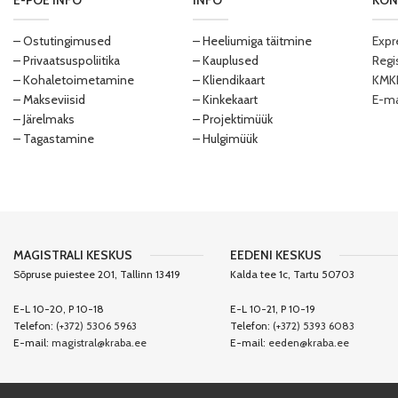
E-POE INFO
INFO
KON
– Ostutingimused
– Heeliumiga täitmine
Expr
– Privaatsuspoliitika
– Kauplused
Regi
– Kohaletoimetamine
– Kliendikaart
KMKR
– Makseviisid
– Kinkekaart
E-ma
– Järelmaks
– Projektimüük
– Tagastamine
– Hulgimüük
MAGISTRALI KESKUS
EEDENI KESKUS
Sõpruse puiestee 201, Tallinn 13419
Kalda tee 1c, Tartu 50703
E-L 10-20, P 10-18
E-L 10-21, P 10-19
Telefon:
(+372) 5306 5963
Telefon:
(+372) 5393 6083
E-mail:
magistral@kraba.ee
E-mail:
eeden@kraba.ee