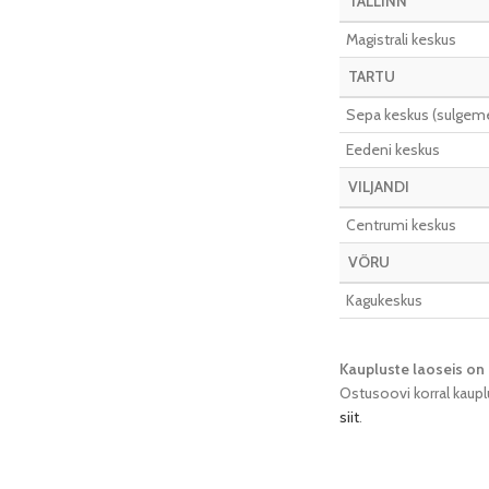
TALLINN
Magistrali keskus
TARTU
Sepa keskus (sulgeme 
Eedeni keskus
VILJANDI
Centrumi keskus
VÕRU
Kagukeskus
Kaupluste laoseis on 
Ostusoovi korral kaupl
siit
.