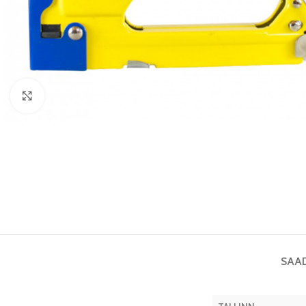
Vaata pilti
SAA