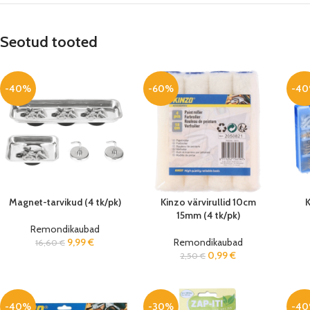
Seotud tooted
-40%
-60%
-4
Magnet-tarvikud (4 tk/pk)
Kinzo värvirullid 10cm
K
15mm (4 tk/pk)
Remondikaubad
9,99
€
Remondikaubad
16,60
€
0,99
€
2,50
€
-40%
-30%
-4