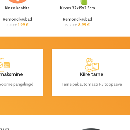
Kinzo kaabits
Kirves 32x15x2,5cm
Remondikaubad
Remondikaubad
1,99
€
8,99
€
3,30
€
19,20
€
maksmine
Kiire tarne
a Soome pangalingid
Tarne pakiautomaati 1-3 tööpäeva