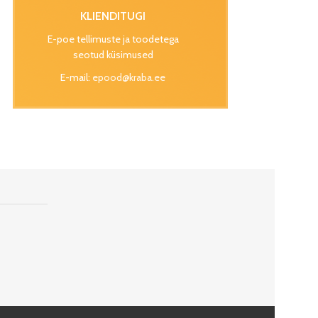
KLIENDITUGI
E-poe tellimuste ja toodetega
seotud küsimused
E-mail:
epood@kraba.ee