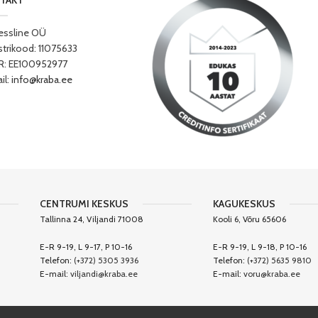
TAKT
essline OÜ
strikood: 11075633
: EE100952977
il:
info@kraba.ee
CENTRUMI KESKUS
KAGUKESKUS
Tallinna 24, Viljandi 71008
Kooli 6, Võru 65606
E-R 9-19, L 9-17, P 10-16
E-R 9-19, L 9-18, P 10-16
Telefon:
(+372) 5305 3936
Telefon:
(+372) 5635 9810
E-mail:
viljandi@kraba.ee
E-mail:
voru@kraba.ee