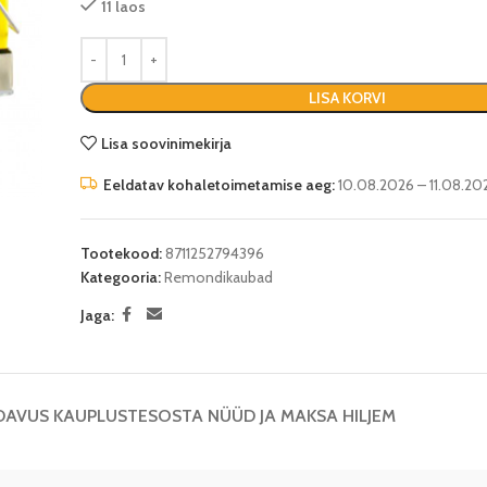
11 laos
LISA KORVI
Lisa soovinimekirja
Eeldatav kohaletoimetamise aeg:
10.08.2026 – 11.08.20
Tootekood:
8711252794396
Kategooria:
Remondikaubad
Jaga:
DAVUS KAUPLUSTES
OSTA NÜÜD JA MAKSA HILJEM