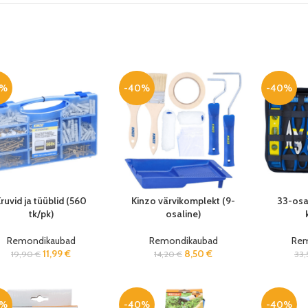
0%
-40%
-40%
ruvid ja tüüblid (560
Kinzo värvikomplekt (9-
33-osal
tk/pk)
osaline)
Remondikaubad
Remondikaubad
Rem
11,99
€
8,50
€
19,90
€
14,20
€
33
0%
-40%
-40%