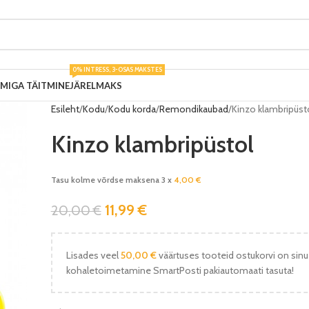
0% INTRESS, 3-OSAS MAKSTES
UMIGA TÄITMINE
JÄRELMAKS
Esileht
Kodu
Kodu korda
Remondikaubad
Kinzo klambripüst
Kinzo klambripüstol
Tasu kolme võrdse maksena 3 x
4,00
€
11,99
€
20,00
€
Lisades veel
50,00
€
väärtuses tooteid ostukorvi on sinu
kohaletoimetamine SmartPosti pakiautomaati tasuta!