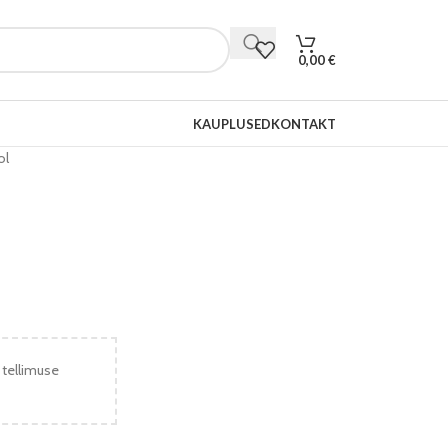
0,00
€
KAUPLUSED
KONTAKT
ol
 tellimuse