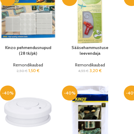
Kinzo pehmendusnupud
Sääsehammustuse
(28 tk/pk)
leevendaja
Remondikaubad
Remondikaubad
1,50
€
3,20
€
2,50
€
4,55
€
-40%
-40%
-4