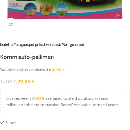
Vaata pilti
Esileht
Mänguasjad ja lastekaubad
Mänguasjad
Kommiauto-pallimeri
Tasu kolme võrdse maksena 3 x
10,00
€
29,99
€
74,00
€
Lisades veel
50,00
€
väärtuses tooteid ostukorvi on sinu
tellimuse kohaletoimetamine SmartPosti pakiautomaati tasuta!
5 laos