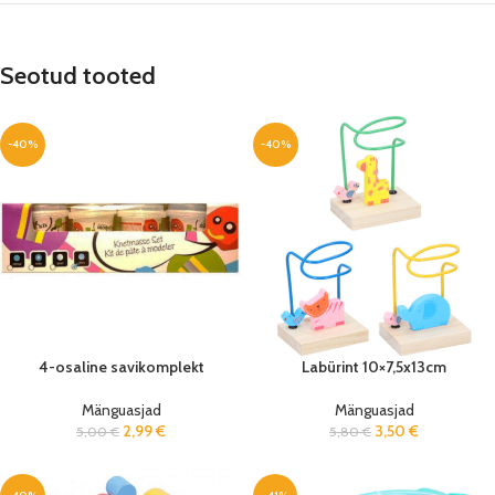
Seotud tooted
-40%
-40%
4-osaline savikomplekt
Labürint 10×7,5x13cm
Mänguasjad
Mänguasjad
2,99
€
3,50
€
5,00
€
5,80
€