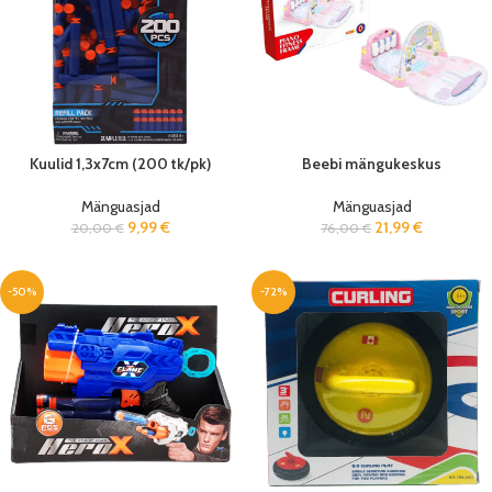
Kuulid 1,3x7cm (200 tk/pk)
Beebi mängukeskus
Mänguasjad
Mänguasjad
9,99
€
21,99
€
20,00
€
76,00
€
-50%
-72%