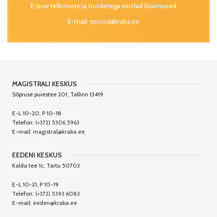
E-poe tellimuste ja toodetega seotud küsimused
E-mail:
epood@kraba.ee
MAGISTRALI KESKUS
Sõpruse puiestee 201, Tallinn 13419
E-L 10-20, P 10-18
Telefon:
(+372) 5306 5963
E-mail:
magistral@kraba.ee
EEDENI KESKUS
Kalda tee 1c, Tartu 50703
E-L 10-21, P 10-19
Telefon:
(+372) 5393 6083
E-mail:
eeden@kraba.ee