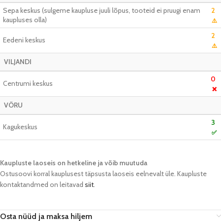
Sepa keskus (sulgeme kaupluse juuli lõpus, tooteid ei pruugi enam
2
kaupluses olla)
⚠️
2
Eedeni keskus
⚠️
VILJANDI
0
Centrumi keskus
❌
VÕRU
3
Kagukeskus
✅
Kaupluste laoseis on hetkeline ja võib muutuda​
Ostusoovi korral kauplusest täpsusta laoseis eelnevalt üle. Kaupluste
kontaktandmed on leitavad
siit
.
Osta nüüd ja maksa hiljem