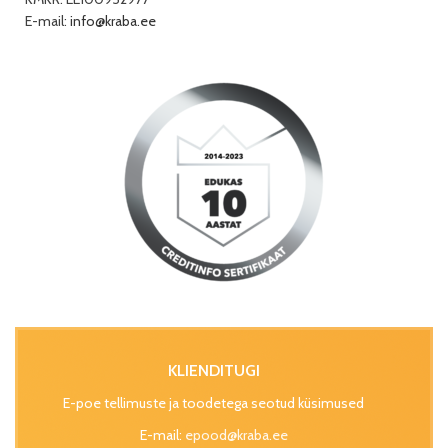
E-mail:
info@kraba.ee
KLIENDITUGI
E-poe tellimuste ja toodetega seotud küsimused
E-mail:
epood@kraba.ee