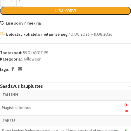
LISA KORVI
Lisa soovinimekirja
Eeldatav kohaletoimetamise aeg:
10.08.2026 – 11.08.2026
Tootekood:
5904610121191
Kategooria:
Halloween
Jaga:
Saadavus kauplustes
TALLINN
0
Magistrali keskus
❌
TARTU
Sepa keskus (sulgeme kaupluse juuli lõpus, tooteid ei pruugi enam
6