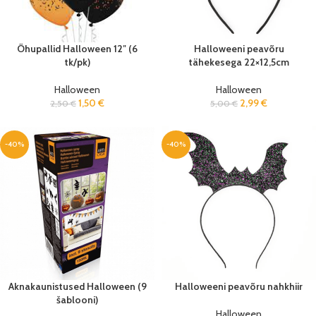
Õhupallid Halloween 12″ (6
Halloweeni peavõru
tk/pk)
tähekesega 22×12,5cm
Halloween
Halloween
1,50
€
2,99
€
2,50
€
5,00
€
-40%
-40%
Aknakaunistused Halloween (9
Halloweeni peavõru nahkhiir
šablooni)
Halloween