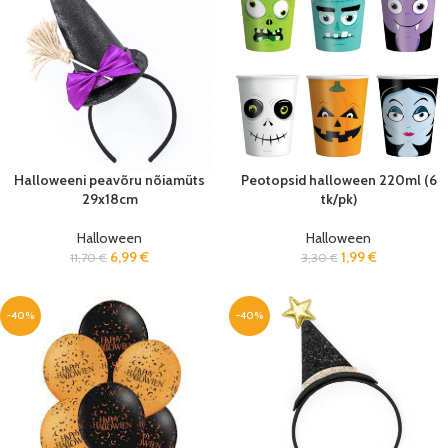
Halloweeni peavõru nõiamüts
Peotopsid halloween 220ml (6
29x18cm
tk/pk)
Halloween
Halloween
6,99
€
1,99
€
11,70
€
3,30
€
-40%
-40%