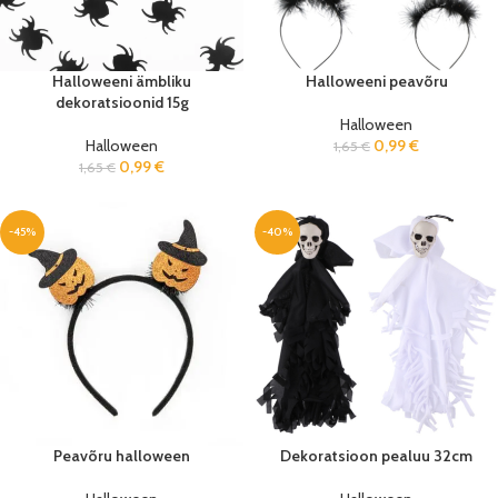
Halloweeni ämbliku
Halloweeni peavõru
dekoratsioonid 15g
Halloween
Halloween
0,99
€
1,65
€
0,99
€
1,65
€
-45%
-40%
Peavõru halloween
Dekoratsioon pealuu 32cm