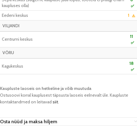
kaupluses olla)
✅
Eedeni keskus
1
⚠️
VILJANDI
11
Centrumi keskus
✅
VÕRU
18
Kagukeskus
✅
Kaupluste laoseis on hetkeline ja võib muutuda​
Ostusoovi korral kauplusest täpsusta laoseis eelnevalt üle. Kaupluste
kontaktandmed on leitavad
siit
.
Osta nüüd ja maksa hiljem