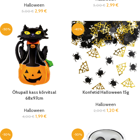
Halloween
2,99
€
5,00
€
2,99
€
5,00
€
-50%
-40%
Õhupall kass kõrvitsal
Konfetid Halloween 15g
68x97cm
Halloween
Halloween
1,20
€
2,00
€
1,99
€
4,00
€
-50%
-50%