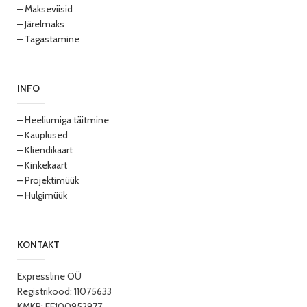
– Makseviisid
– Järelmaks
– Tagastamine
INFO
– Heeliumiga täitmine
– Kauplused
– Kliendikaart
– Kinkekaart
– Projektimüük
– Hulgimüük
KONTAKT
Expressline OÜ
Registrikood: 11075633
KMKR: EE100952977