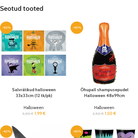
Seotud tooted
-40%
-40%
Salvrätikud halloween
Õhupall shampusepudel
33x33cm (12 tk/pk)
Halloween 48x99cm
Halloween
Halloween
1,99
€
1,50
€
3,30
€
2,50
€
-40%
-40%