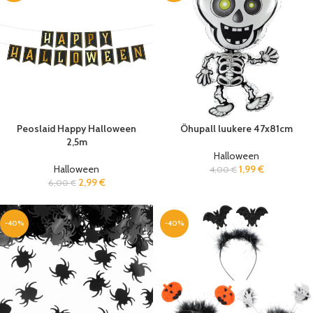
Peoslaid Happy Halloween
Õhupall luukere 47x81cm
2,5m
Halloween
Halloween
1,99
€
4,00
€
2,99
€
6,00
€
-40%
-40%