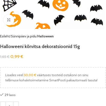
Vaata pilti
Esileht
Sünnipäev ja pidu
Halloween
Halloweeni kõrvitsa dekoratsioonid 15g
0,99
€
1,65
€
Lisades veel
50,00
€
väärtuses tooteid ostukorvi on sinu
tellimuse kohaletoimetamine SmartPosti pakiautomaati tasuta!
29 laos