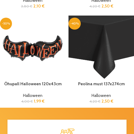
Halloween
Halloween
2,10
€
2,50
€
3,80
€
4,20
€
-50%
-40%
Õhupall Halloween 120x43cm
Peolina must 137x274cm
Halloween
Halloween
1,99
€
2,50
€
4,00
€
4,20
€