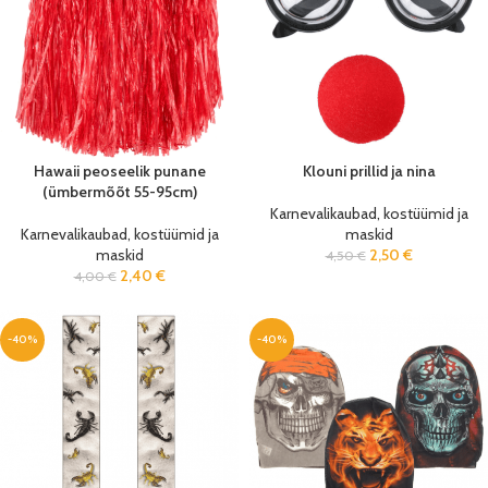
Hawaii peoseelik punane
Klouni prillid ja nina
(ümbermõõt 55-95cm)
Karnevalikaubad, kostüümid ja
Karnevalikaubad, kostüümid ja
maskid
maskid
2,50
€
4,50
€
2,40
€
4,00
€
-40%
-40%