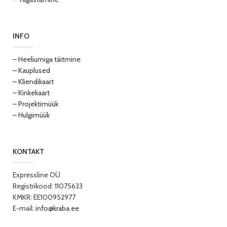
INFO
– Heeliumiga täitmine
– Kauplused
– Kliendikaart
– Kinkekaart
– Projektimüük
– Hulgimüük
KONTAKT
Expressline OÜ
Registrikood: 11075633
KMKR: EE100952977
E-mail:
info@kraba.ee