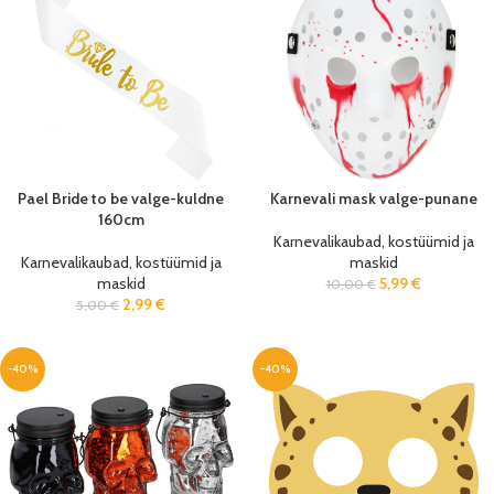
Pael Bride to be valge-kuldne
Karnevali mask valge-punane
160cm
Karnevalikaubad, kostüümid ja
Karnevalikaubad, kostüümid ja
maskid
maskid
5,99
€
10,00
€
2,99
€
5,00
€
-40%
-40%