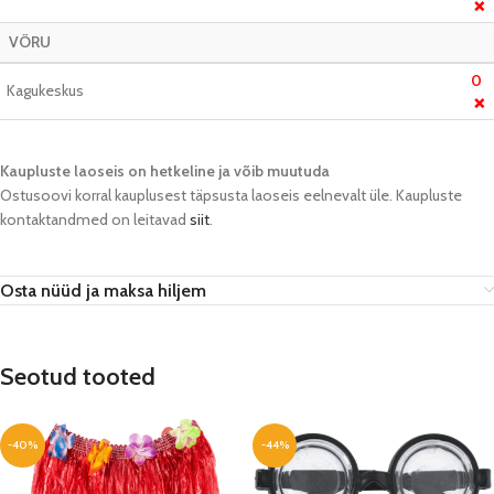
❌
VÕRU
0
Kagukeskus
❌
Kaupluste laoseis on hetkeline ja võib muutuda​
Ostusoovi korral kauplusest täpsusta laoseis eelnevalt üle. Kaupluste
kontaktandmed on leitavad
siit
.
Osta nüüd ja maksa hiljem
Seotud tooted
-40%
-44%