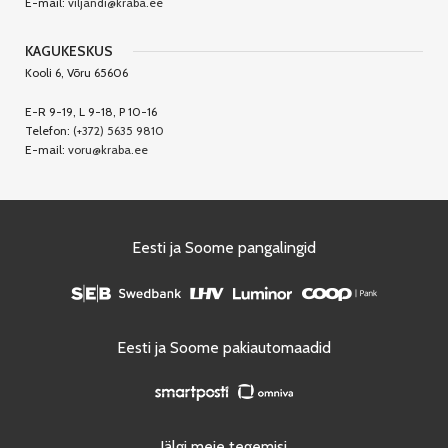
E-mail:
viljandi@kraba.ee
KAGUKESKUS
Kooli 6, Võru 65606
E-R 9-19, L 9-18, P 10-16
Telefon:
(+372) 5635 9810
E-mail:
voru@kraba.ee
Eesti ja Soome pangalingid
Eesti ja Soome pakiautomaadid
Jälgi meie tegemisi