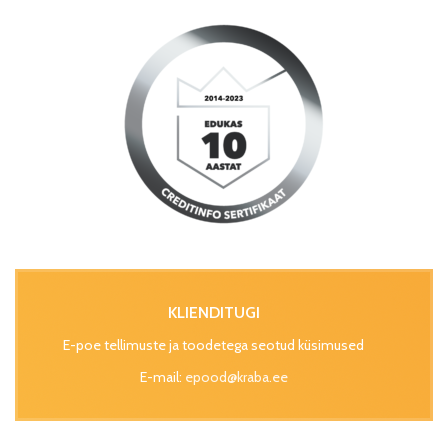
KLIENDITUGI
E-poe tellimuste ja toodetega seotud küsimused
E-mail:
epood@kraba.ee