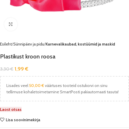
Vaata pilti
Esileht
Sünnipäev ja pidu
Karnevalikaubad, kostüümid ja maskid
Plastikust kroon roosa
1,99
€
3,30
€
Lisades veel
50,00
€
väärtuses tooteid ostukorvi on sinu
tellimuse kohaletoimetamine SmartPosti pakiautomaati tasuta!
Laost otsas
Lisa soovinimekirja