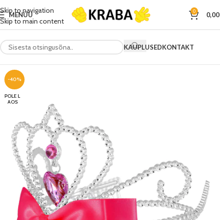
Skip to navigation
0
MENÜÜ
0,0
Skip to main content
KAUPLUSED
KONTAKT
-40%
POLE L
AOS