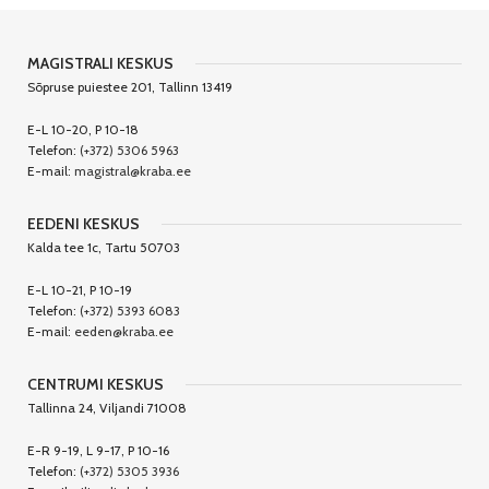
MAGISTRALI KESKUS
Sõpruse puiestee 201, Tallinn 13419
E-L 10-20, P 10-18
Telefon:
(+372) 5306 5963
E-mail:
magistral@kraba.ee
EEDENI KESKUS
Kalda tee 1c, Tartu 50703
E-L 10-21, P 10-19
Telefon:
(+372) 5393 6083
E-mail:
eeden@kraba.ee
CENTRUMI KESKUS
Tallinna 24, Viljandi 71008
E-R 9-19, L 9-17, P 10-16
Telefon:
(+372) 5305 3936