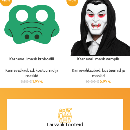
-40%
-40%
Karnevali mask krokodill
Karnevali mask vampiir
Karnevalikaubad, kostüümid ja
Karnevalikaubad, kostüümid ja
maskid
maskid
1,99
€
5,99
€
3,30
€
10,00
€
Lai valik tooteid