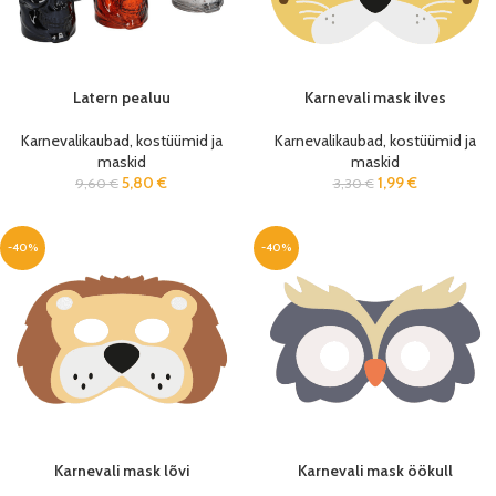
Latern pealuu
Karnevali mask ilves
Karnevalikaubad, kostüümid ja
Karnevalikaubad, kostüümid ja
maskid
maskid
5,80
€
1,99
€
9,60
€
3,30
€
-40%
-40%
Karnevali mask lõvi
Karnevali mask öökull