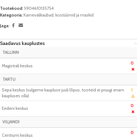
Tootekood:
5904610135754
Kategooria:
Karnevalikaubad, kostüümid ja maskid
Jaga:
Saadavus kauplustes
TALLINN
0
Magistrali keskus
❌
TARTU
Sepa keskus (sulgeme kaupluse juuli lõpus, tooteid ei pruugi enam
1
kaupluses olla)
⚠️
0
Eedeni keskus
❌
VILJANDI
0
Centrumi keskus