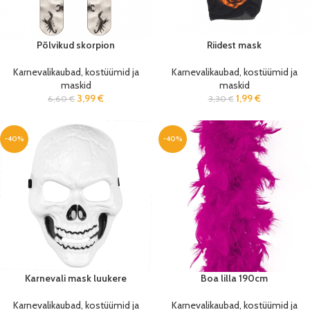
Põlvikud skorpion
Riidest mask
Karnevalikaubad, kostüümid ja
Karnevalikaubad, kostüümid ja
maskid
maskid
3,99
€
1,99
€
6,60
€
3,30
€
-40%
-40%
Karnevali mask luukere
Boa lilla 190cm
Karnevalikaubad, kostüümid ja
Karnevalikaubad, kostüümid ja