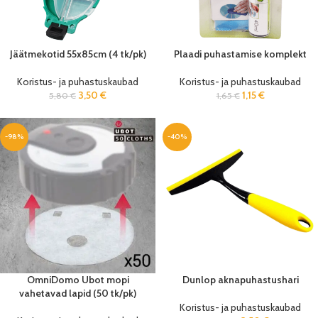
Jäätmekotid 55x85cm (4 tk/pk)
Plaadi puhastamise komplekt
Koristus- ja puhastuskaubad
Koristus- ja puhastuskaubad
3,50
€
1,15
€
5,80
€
1,65
€
-98%
-40%
OmniDomo Ubot mopi
Dunlop aknapuhastushari
vahetavad lapid (50 tk/pk)
Koristus- ja puhastuskaubad