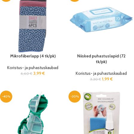
Mikrofiiberlapp (4 tk/pk)
Niisked puhastuslapid (72
tk/pk)
Koristus- ja puhastuskaubad
3,99
€
Koristus- ja puhastuskaubad
6,60
€
1,99
€
3,30
€
-40%
-30%