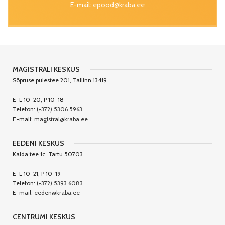
E-mail:
epood@kraba.ee
MAGISTRALI KESKUS
Sõpruse puiestee 201, Tallinn 13419
E-L 10-20, P 10-18
Telefon:
(+372) 5306 5963
E-mail:
magistral@kraba.ee
EEDENI KESKUS
Kalda tee 1c, Tartu 50703
E-L 10-21, P 10-19
Telefon:
(+372) 5393 6083
E-mail:
eeden@kraba.ee
CENTRUMI KESKUS