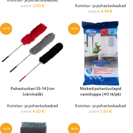
Koristus- ja puhastuskaubad
2,50
€
Koristus- ja puhastuskaubad
4,20
€
4,99
€
8,30
€
-40%
-40%
Puhastushari 55-142cm
Niisked puhastuslapid
(värvivalik)
vannituppa (40 tk/pk)
Koristus- ja puhastuskaubad
Koristus- ja puhastuskaubad
4,50
€
1,50
€
7,50
€
2,50
€
-40%
-40%