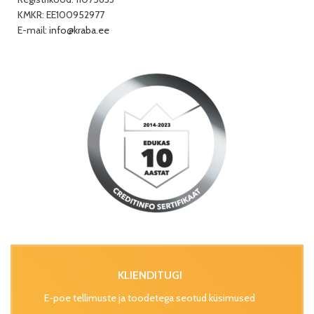
KMKR: EE100952977
E-mail:
info@kraba.ee
KLIENDITUGI
E-poe tellimuste ja toodetega seotud küsimused