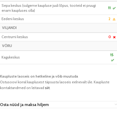
Sepa keskus (sulgeme kaupluse juuli lõpus, tooteid ei pruugi
11
✅
enam kaupluses olla)
Eedeni keskus
2
⚠️
VILJANDI
Centrumi keskus
0
❌
VÕRU
15
Kagukeskus
✅
Kaupluste laoseis on hetkeline ja võib muutuda​
Ostusoovi korral kauplusest täpsusta laoseis eelnevalt üle. Kaupluste
kontaktandmed on leitavad
siit
.
Osta nüüd ja maksa hiljem