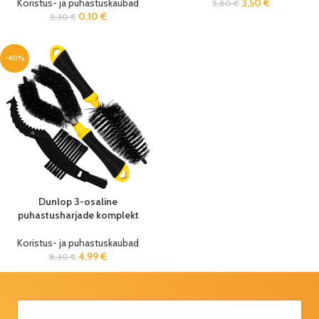
Koristus- ja puhastuskaubad
3,50
€
5,80
€
0,10
€
5,30
€
-40%
Dunlop 3-osaline
puhastusharjade komplekt
Koristus- ja puhastuskaubad
4,99
€
8,30
€