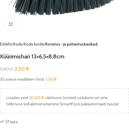
Vaata pilti
Esileht
Kodu
Kodu korda
Koristus- ja puhastuskaubad
Küürimishari 13×6,5×8,8cm
3,50
€
5,80
€
30 päeva madalaim hind:
3,50
€
Lisades veel
50,00
€
väärtuses tooteid ostukorvi on sinu
tellimuse kohaletoimetamine SmartPosti pakiautomaati tasuta!
17 laos