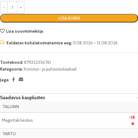
LISA KORVI
Lisa soovinimekirja
Eeldatav kohaletoimetamise aeg:
11.08.2026 – 12.08.2026
Tootekood:
8711252356761
Kategooria:
Koristus- ja puhastuskaubad
Jaga:
Saadavus kauplustes
TALLINN
-18
Magistrali keskus
❌
TARTU