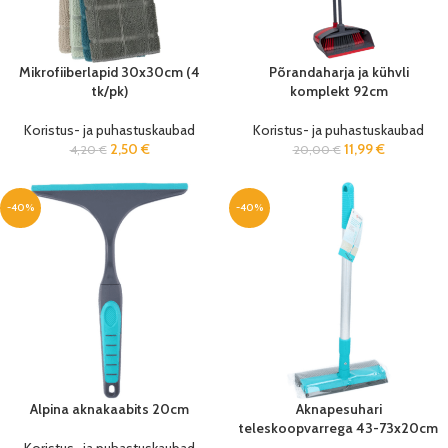
Mikrofiiberlapid 30x30cm (4
Põrandaharja ja kühvli
tk/pk)
komplekt 92cm
Koristus- ja puhastuskaubad
Koristus- ja puhastuskaubad
2,50
€
11,99
€
4,20
€
20,00
€
-40%
-40%
Alpina aknakaabits 20cm
Aknapesuhari
teleskoopvarrega 43-73x20cm