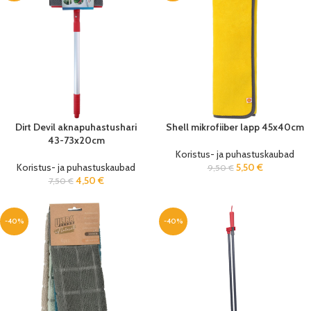
Dirt Devil aknapuhastushari
Shell mikrofiiber lapp 45x40cm
43-73x20cm
Koristus- ja puhastuskaubad
Koristus- ja puhastuskaubad
5,50
€
9,50
€
4,50
€
7,50
€
-40%
-40%