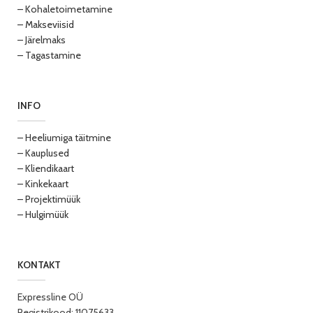
– Kohaletoimetamine
– Makseviisid
– Järelmaks
– Tagastamine
INFO
– Heeliumiga täitmine
– Kauplused
– Kliendikaart
– Kinkekaart
– Projektimüük
– Hulgimüük
KONTAKT
Expressline OÜ
Registrikood: 11075633