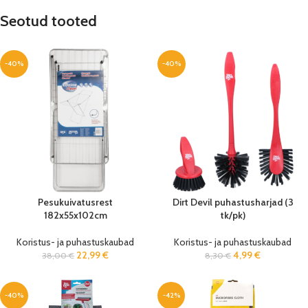
Seotud tooted
-40%
-40%
Pesukuivatusrest
Dirt Devil puhastusharjad (3
182x55x102cm
tk/pk)
Koristus- ja puhastuskaubad
Koristus- ja puhastuskaubad
22,99
€
4,99
€
38,00
€
8,30
€
-40%
-42%