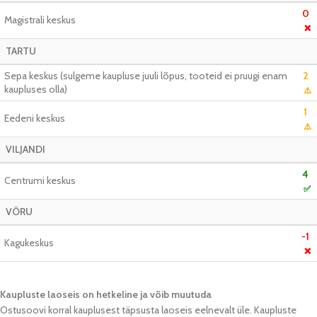
0
Magistrali keskus
❌
TARTU
Sepa keskus (sulgeme kaupluse juuli lõpus, tooteid ei pruugi enam
2
kaupluses olla)
⚠️
1
Eedeni keskus
⚠️
VILJANDI
4
Centrumi keskus
✅
VÕRU
-1
Kagukeskus
❌
Kaupluste laoseis on hetkeline ja võib muutuda​
Ostusoovi korral kauplusest täpsusta laoseis eelnevalt üle. Kaupluste