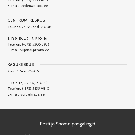
E-mail:
eeden@kraba.ee
CENTRUMI KESKUS
Tallinna 24, Viljandi 71008
E-R 9-19, L 9-17, P 10-16
Telefon:
(+372) 5305 3936
E-mail:
viljandi@kraba.ee
KAGUKESKUS
Kooli 6, Võru 65606
E-R 9-19, L 9-18, P 10-16
Telefon:
(+372) 5635 9810
E-mail:
voru@kraba.ee
Eesti ja Soome pangalingid