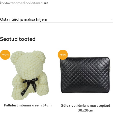
kontaktandmed on leitavad
siit
.
Osta nüüd ja maksa hiljem
Seotud tooted
-40%
-66%
Pallidest mõmmi kreem 34cm
Sülearvuti ümbris must tepitud
38x28cm