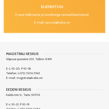
KLIENDITUGI
E-poe tellimuste ja toodetega seotud küsimused
E-mail:
epood@kraba.ee
MAGISTRALI KESKUS
Sõpruse puiestee 201, Tallinn 13419
E-L 10-20, P 10-18
Telefon:
(+372) 5306 5963
E-mail:
magistral@kraba.ee
EEDENI KESKUS
Kalda tee 1c, Tartu 50703
E-L 10-21, P 10-19
Telefon:
(+372) 5393 6083