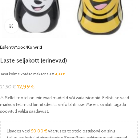
Vaata pilti
Esileht
Mood
Kohvrid
Laste seljakott (erinevad)
Tasu kolme võrdse maksena 3 x
4,33
€
12,99
€
21,50
€
⚠ Sellel tootel on erinevad mudelid või variatsioonid. Eelistuse saad
märkida tellimust kinnitades lisainfo lahtrisse. Me ei saa alati tagada
soovitud valiku saadavust.
Lisades veel
50,00
€
väärtuses tooteid ostukorvi on sinu
tellimuse kohaletoimetamine SmartPosti pakiautomaati tasuta!