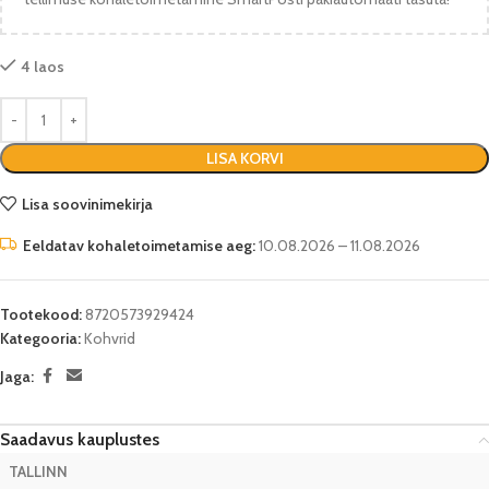
4 laos
LISA KORVI
Lisa soovinimekirja
Eeldatav kohaletoimetamise aeg:
10.08.2026 – 11.08.2026
Tootekood:
8720573929424
Kategooria:
Kohvrid
Jaga:
Saadavus kauplustes
TALLINN