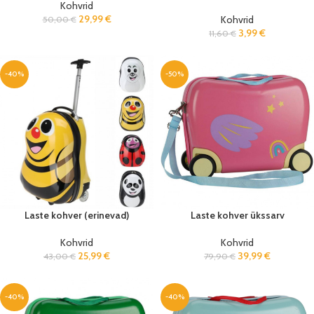
Kohvrid
29,99
€
Kohvrid
50,00
€
3,99
€
11,60
€
-40%
-50%
Laste kohver (erinevad)
Laste kohver ükssarv
Kohvrid
Kohvrid
25,99
€
39,99
€
43,00
€
79,90
€
-40%
-40%