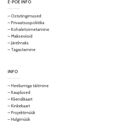
E-POE INFO
– Ostutingimused
– Privaatsuspoliitika
– Kohaletoimetamine
– Makseviisid
– Järelmaks
– Tagastamine
INFO
– Heeliumiga täitmine
– Kauplused
– Kliendikaart
– Kinkekaart
– Projektimüük
– Hulgimüük