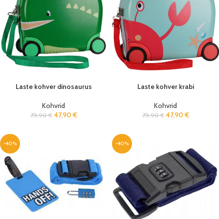
Laste kohver dinosaurus
Laste kohver krabi
Kohvrid
Kohvrid
47,90
€
47,90
€
79,90
€
79,90
€
-40%
-40%