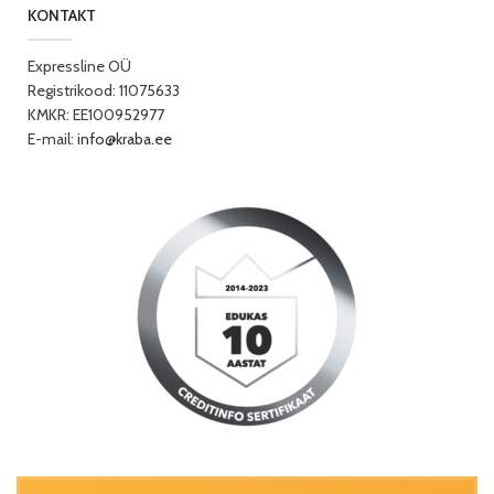
KONTAKT
Expressline OÜ
Registrikood: 11075633
KMKR: EE100952977
E-mail:
info@kraba.ee