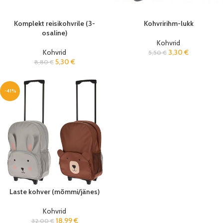
Komplekt reisikohvrile (3-
Kohvririhm-lukk
osaline)
Kohvrid
Kohvrid
3,30
€
5,50
€
5,30
€
8,80
€
-41%
Laste kohver (mõmmi/jänes)
Kohvrid
18,99
€
32,00
€