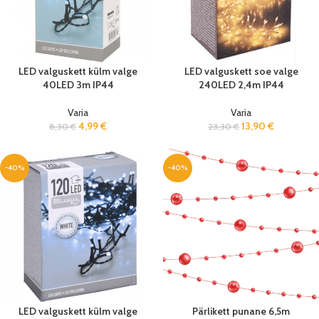
LED valguskett külm valge
LED valguskett soe valge
40LED 3m IP44
240LED 2,4m IP44
Varia
Varia
4,99
€
13,90
€
8,30
€
23,30
€
-40%
-40%
LED valguskett külm valge
Pärlikett punane 6,5m