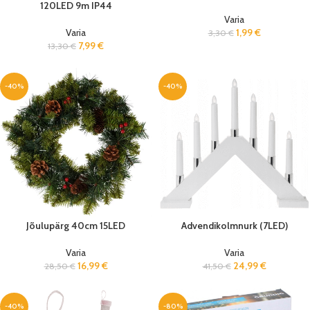
120LED 9m IP44
Varia
Varia
1,99
€
3,30
€
7,99
€
13,30
€
-40%
-40%
Jõulupärg 40cm 15LED
Advendikolmnurk (7LED)
Varia
Varia
16,99
€
24,99
€
28,50
€
41,50
€
-40%
-80%