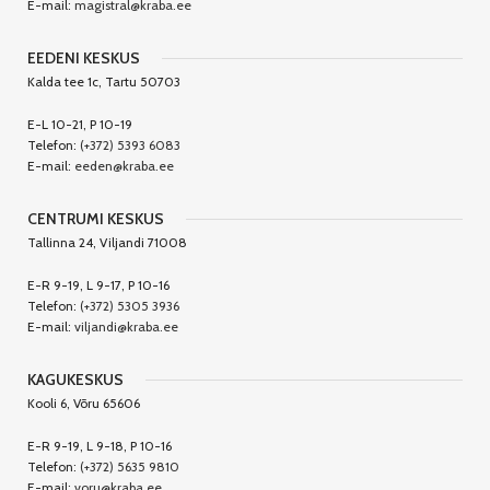
E-mail:
magistral@kraba.ee
EEDENI KESKUS
Kalda tee 1c, Tartu 50703
E-L 10-21, P 10-19
Telefon:
(+372) 5393 6083
E-mail:
eeden@kraba.ee
CENTRUMI KESKUS
Tallinna 24, Viljandi 71008
E-R 9-19, L 9-17, P 10-16
Telefon:
(+372) 5305 3936
E-mail:
viljandi@kraba.ee
KAGUKESKUS
Kooli 6, Võru 65606
E-R 9-19, L 9-18, P 10-16
Telefon:
(+372) 5635 9810
E-mail:
voru@kraba.ee