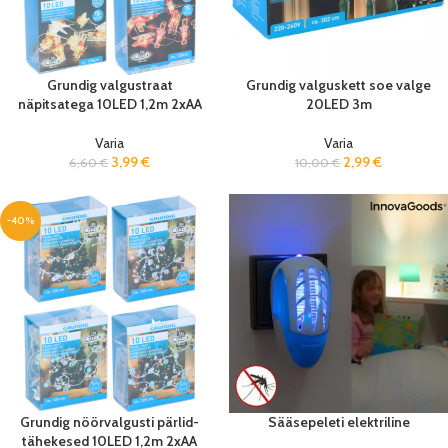
Grundig valgustraat
Grundig valguskett soe valge
näpitsatega 10LED 1,2m 2xAA
20LED 3m
Varia
Varia
3,99
€
2,99
€
6,60
€
10,00
€
-40%
Grundig nöörvalgusti pärlid-
Sääsepeleti elektriline
tähekesed 10LED 1,2m 2xAA