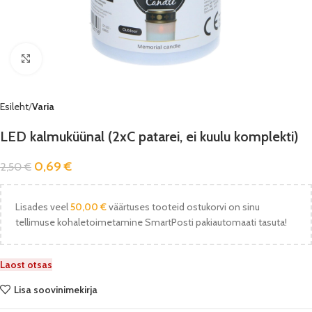
Vaata pilti
Esileht
Varia
LED kalmuküünal (2xC patarei, ei kuulu komplekti)
0,69
€
2,50
€
Lisades veel
50,00
€
väärtuses tooteid ostukorvi on sinu
tellimuse kohaletoimetamine SmartPosti pakiautomaati tasuta!
Laost otsas
Lisa soovinimekirja