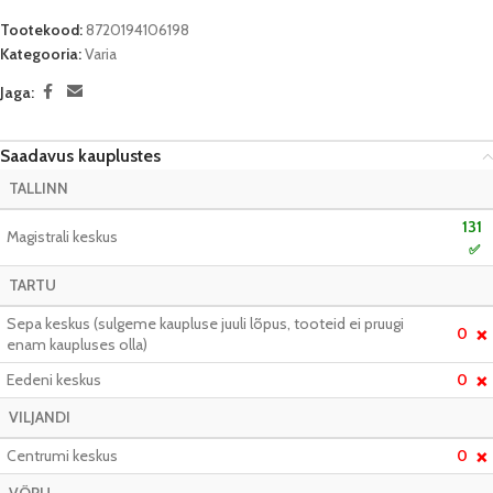
Tootekood:
8720194106198
Kategooria:
Varia
Jaga:
Saadavus kauplustes
TALLINN
131
Magistrali keskus
✅
TARTU
Sepa keskus (sulgeme kaupluse juuli lõpus, tooteid ei pruugi
0
❌
enam kaupluses olla)
Eedeni keskus
0
❌
VILJANDI
Centrumi keskus
0
❌