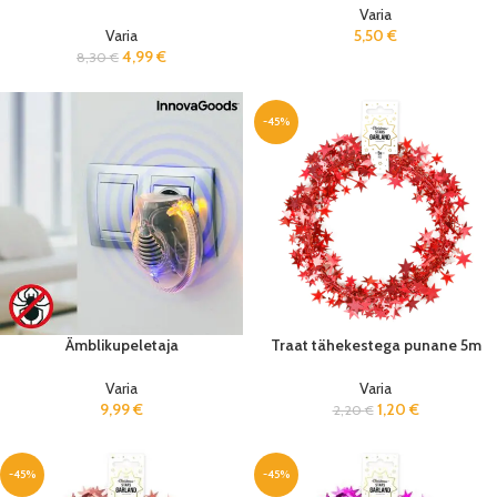
Varia
Varia
5,50
€
4,99
€
8,30
€
-45%
Ämblikupeletaja
Traat tähekestega punane 5m
Varia
Varia
9,99
€
1,20
€
2,20
€
-45%
-45%