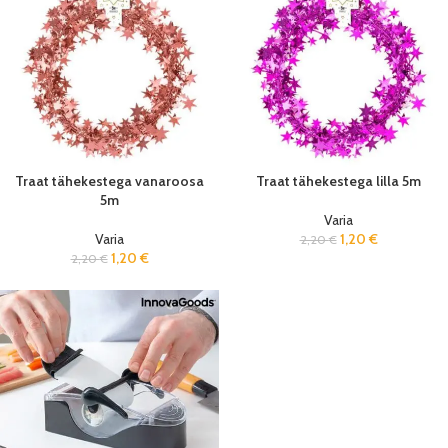
Traat tähekestega vanaroosa
Traat tähekestega lilla 5m
5m
Varia
Varia
1,20
€
2,20
€
1,20
€
2,20
€