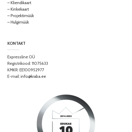
– Kliendikaart
– Kinkekaart
– Projektimüük
– Hulgimüük
KONTAKT
Expressline OÜ
Registrikood: 11075633
KMKR: EE100952977
E-mail:
info@kraba.ee