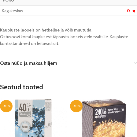
VÕRU
Kagukeskus
0
❌
Kaupluste laoseis on hetkeline ja võib muutuda​
Ostusoovi korral kauplusest täpsusta laoseis eelnevalt üle. Kaupluste
kontaktandmed on leitavad
siit
.
Osta nüüd ja maksa hiljem
Seotud tooted
-40%
-40%