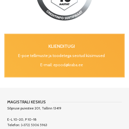
KLIENDITUGI
E-poe tellimuste ja toodetega seotud küsimused
E-mail:
epood@kraba.ee
MAGISTRALI KESKUS
Sõpruse puiestee 201, Tallinn 13419
E-L 10-20, P 10-18
Telefon:
(+372) 5306 5963