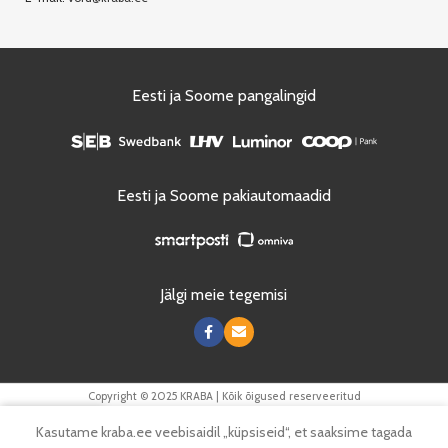
Eesti ja Soome pangalingid
Eesti ja Soome pakiautomaadid
Jälgi meie tegemisi
Copyright © 2025 KRABA | Kõik õigused reserveeritud
0
Kasutame kraba.ee veebisaidil „küpsiseid“, et saaksime tagada
Tooted
Menüü
Soovinimekiri
Ostukorv