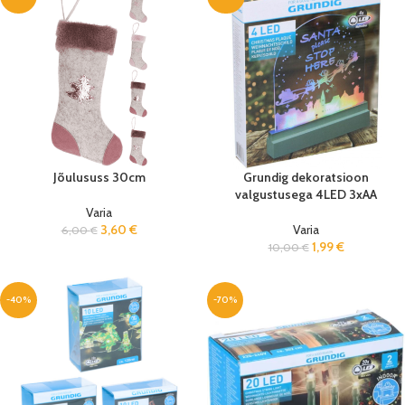
Jõulususs 30cm
Grundig dekoratsioon
valgustusega 4LED 3xAA
Varia
3,60
€
Varia
6,00
€
1,99
€
10,00
€
-40%
-70%