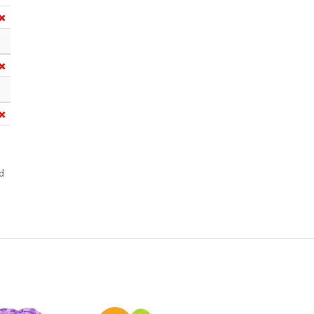
❌
❌
❌
d