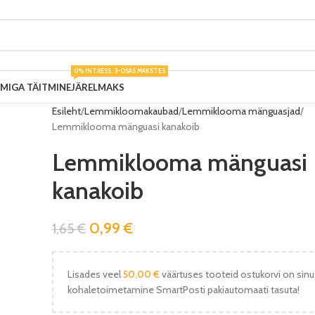
0% INTRESS, 3-OSAS MAKSTES
UMIGA TÄITMINE
JÄRELMAKS
Esileht
Lemmikloomakaubad
Lemmiklooma mänguasjad
Lemmiklooma mänguasi kanakoib
Lemmiklooma mänguasi
kanakoib
0,99
€
1,65
€
Lisades veel
50,00
€
väärtuses tooteid ostukorvi on sinu
kohaletoimetamine SmartPosti pakiautomaati tasuta!