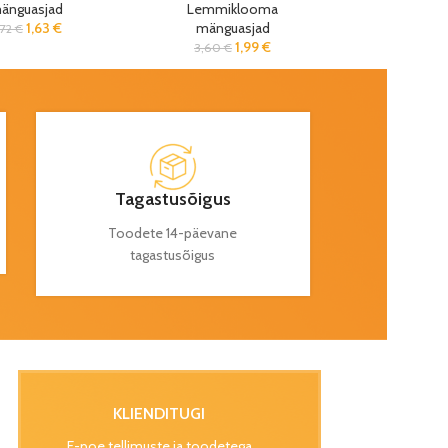
änguasjad
Lemmiklooma
1,63
€
mänguasjad
,72
€
1,99
€
3,60
€
Tagastusõigus
Toodete 14-päevane
tagastusõigus
KLIENDITUGI
E-poe tellimuste ja toodetega