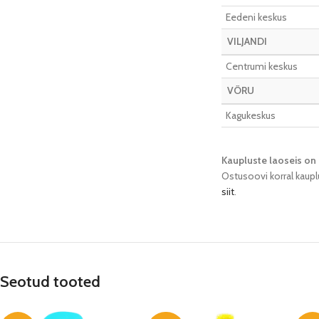
Eedeni keskus
VILJANDI
Centrumi keskus
VÕRU
Kagukeskus
Kaupluste laoseis on 
Ostusoovi korral kaupl
siit
.
Seotud tooted