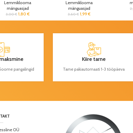
Lemmiklooma
Lemmiklooma
m
mänguasjad
mänguasjad
2
1,80
€
1,99
€
3,00
€
3,60
€
maksmine
Kiire tarne
a Soome pangalingid
Tarne pakiautomaati 1-3 tööpäeva
TAKT
essline OÜ