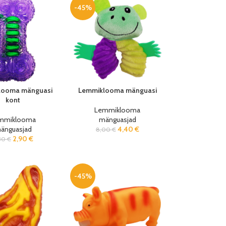
-45%
looma mänguasi
Lemmiklooma mänguasi
kont
Lemmiklooma
mmiklooma
mänguasjad
änguasjad
4,40
€
8,00
€
2,90
€
30
€
-45%