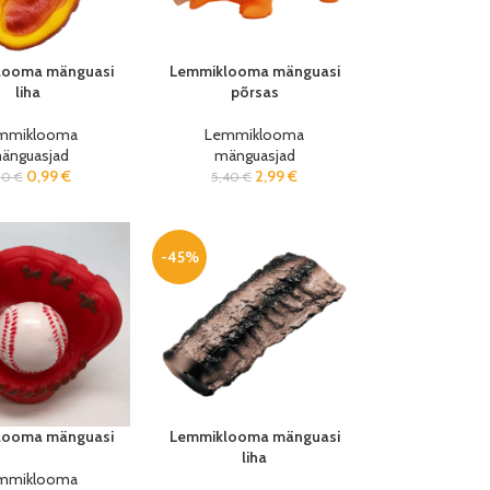
looma mänguasi
Lemmiklooma mänguasi
liha
põrsas
mmiklooma
Lemmiklooma
änguasjad
mänguasjad
0,99
€
2,99
€
80
€
5,40
€
-45%
looma mänguasi
Lemmiklooma mänguasi
liha
mmiklooma