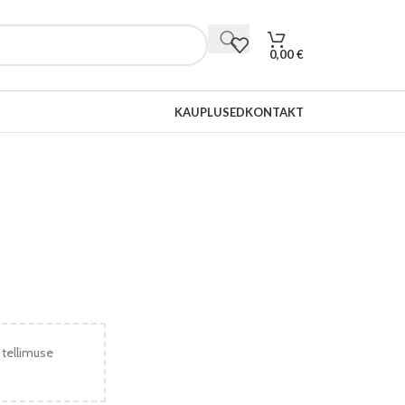
0,00
€
KAUPLUSED
KONTAKT
 tellimuse