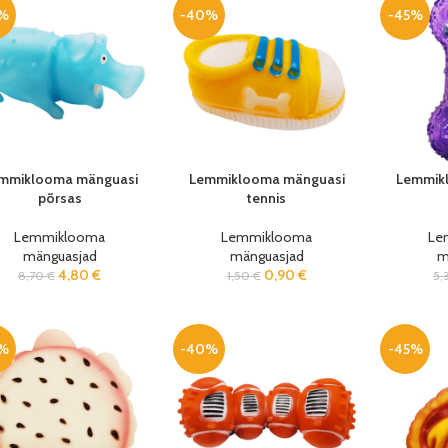
%
-40%
-45%
mmiklooma mänguasi
Lemmiklooma mänguasi
Lemmik
põrsas
tennis
Lemmiklooma
Lemmiklooma
Le
mänguasjad
mänguasjad
m
4,80
€
0,90
€
8,70
€
1,50
€
5,
%
-40%
-45%