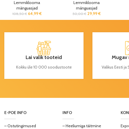
Lemmiklooma
Lemmiklooma
mänguasjad
mänguasjad
64,99
€
29,99
€
108,50
€
50,00
€
Lai valik tooteid
Mugav 
Kokku üle 10 000 soodustoote
Valikus Eesti j
E-POE INFO
INFO
KON
– Ostutingimused
– Heeliumiga täitmine
Expr