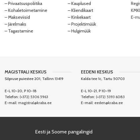
– Privaatsuspoliitika
– Kauplused
Regi
– Kohaletoimetamine
– Kliendikaart
KMKR
– Makseviisid
– Kinkekaart
E-ma
– Järelmaks
– Projektimüük
– Tagastamine
– Hulgimüük
MAGISTRALI KESKUS
EEDENI KESKUS
Sõpruse puiestee 201, Tallinn 13419
Kalda tee 1c, Tartu 50703
E-L 10-20, P 10-18
E-L 10-21, P 10-19
Telefon:
(+372) 5306 5963
Telefon:
(+372) 5393 6083
E-mail:
magistral@kraba.ee
E-mail:
eeden@kraba.ee
Eesti ja Soome pangalingid