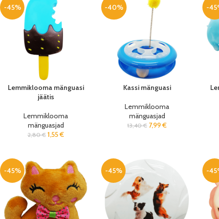
-45%
-40%
-45
Lemmiklooma mänguasi
Kassi mänguasi
Le
jäätis
Lemmiklooma
Lemmiklooma
mänguasjad
mänguasjad
7,99
€
13,40
€
1,55
€
2,80
€
-45%
-45%
-45