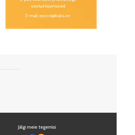
seotud küsimused
E-mail:
epood@kraba.ee
Jälgi meie tegemisi