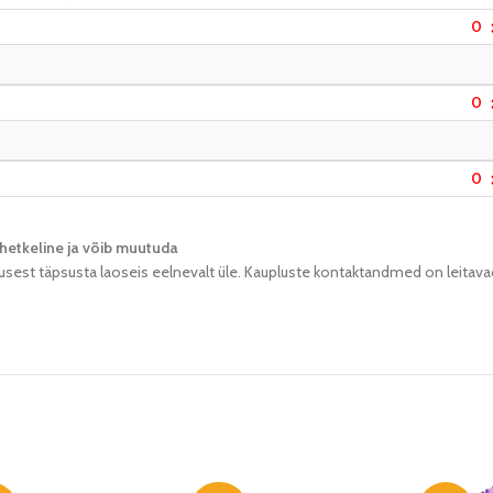
0
0
0
hetkeline ja võib muutuda​
usest täpsusta laoseis eelnevalt üle. Kaupluste kontaktandmed on leitava