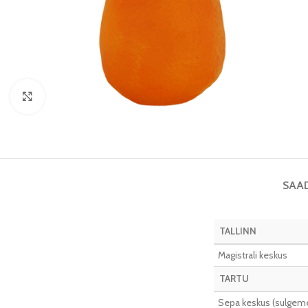
Vaata pilti
SAA
TALLINN
Magistrali keskus
TARTU
Sepa keskus (sulgeme 