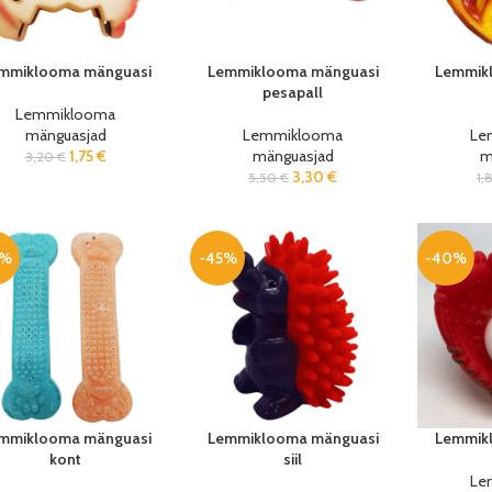
mmiklooma mänguasi
Lemmiklooma mänguasi
Lemmik
pesapall
Lemmiklooma
mänguasjad
Lemmiklooma
Le
1,75
€
mänguasjad
m
3,20
€
3,30
€
5,50
€
1,
0%
-45%
-40%
mmiklooma mänguasi
Lemmiklooma mänguasi
Lemmik
kont
siil
Le