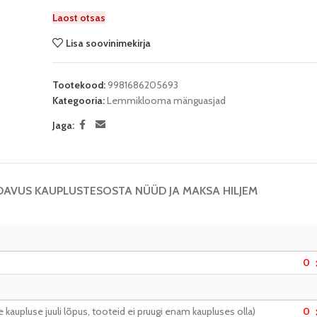
Laost otsas
Lisa soovinimekirja
Tootekood:
9981686205693
Kategooria:
Lemmiklooma mänguasjad
Jaga:
DAVUS KAUPLUSTES
OSTA NÜÜD JA MAKSA HILJEM
0
kaupluse juuli lõpus, tooteid ei pruugi enam kaupluses olla)
0