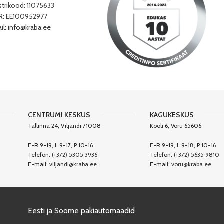
strikood: 11075633
: EE100952977
il:
info@kraba.ee
CENTRUMI KESKUS
KAGUKESKUS
Tallinna 24, Viljandi 71008
Kooli 6, Võru 65606
E-R 9-19, L 9-17, P 10-16
E-R 9-19, L 9-18, P 10-16
Telefon:
(+372) 5305 3936
Telefon:
(+372) 5635 9810
E-mail:
viljandi@kraba.ee
E-mail:
voru@kraba.ee
Eesti ja Soome pakiautomaadid