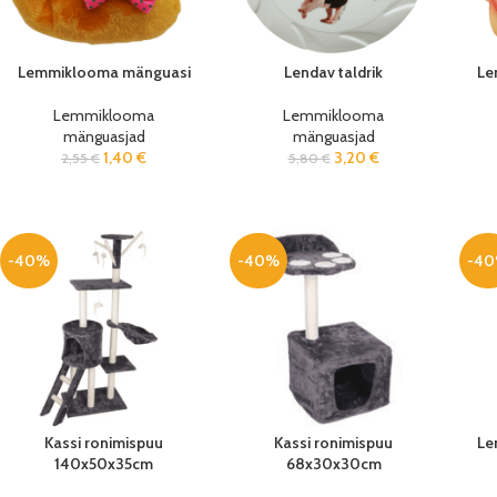
Lemmiklooma mänguasi
Lendav taldrik
Le
Lemmiklooma
Lemmiklooma
mänguasjad
mänguasjad
1,40
€
3,20
€
2,55
€
5,80
€
-40%
-40%
-4
Kassi ronimispuu
Kassi ronimispuu
Le
140x50x35cm
68x30x30cm