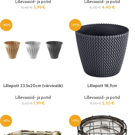
Lillevaasid- ja potid
Lillevaasid- ja potid
3,99
€
4,40
€
11,40
€
6,30
€
-40%
-40%
Lillepott 23,5x20cm (värvivalik)
Lillepott 18,7cm
Lillevaasid- ja potid
Lillevaasid- ja potid
1,99
€
3,30
€
3,30
€
5,50
€
-47%
-77%