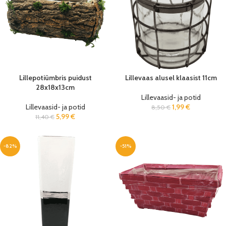
Lillepotiümbris puidust
Lillevaas alusel klaasist 11cm
28x18x13cm
Lillevaasid- ja potid
Lillevaasid- ja potid
1,99
€
8,50
€
5,99
€
11,40
€
-82%
-51%