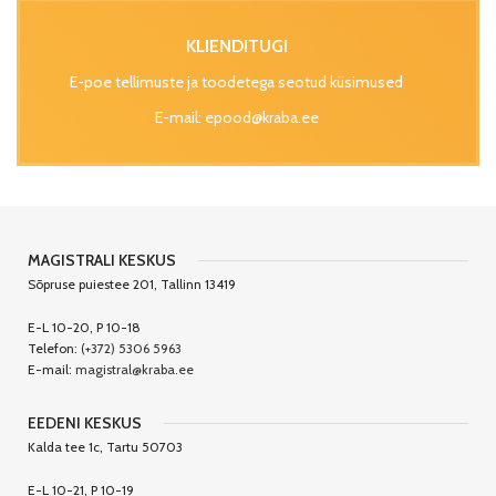
KLIENDITUGI
E-poe tellimuste ja toodetega seotud küsimused
E-mail:
epood@kraba.ee
MAGISTRALI KESKUS
Sõpruse puiestee 201, Tallinn 13419
E-L 10-20, P 10-18
Telefon:
(+372) 5306 5963
E-mail:
magistral@kraba.ee
EEDENI KESKUS
Kalda tee 1c, Tartu 50703
E-L 10-21, P 10-19