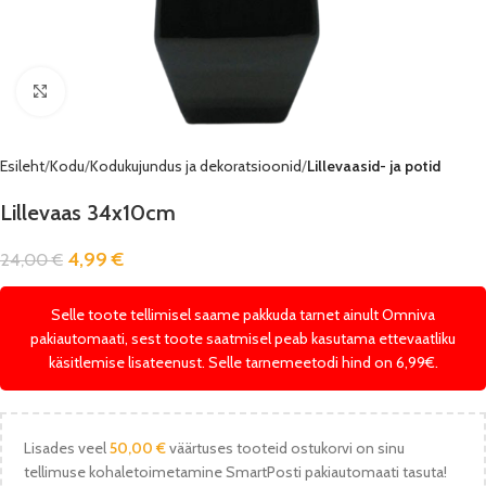
Vaata pilti
Esileht
Kodu
Kodukujundus ja dekoratsioonid
Lillevaasid- ja potid
Lillevaas 34x10cm
4,99
€
24,00
€
Selle toote tellimisel saame pakkuda tarnet ainult Omniva
pakiautomaati, sest toote saatmisel peab kasutama ettevaatliku
käsitlemise lisateenust. Selle tarnemeetodi hind on 6,99€.
Lisades veel
50,00
€
väärtuses tooteid ostukorvi on sinu
tellimuse kohaletoimetamine SmartPosti pakiautomaati tasuta!