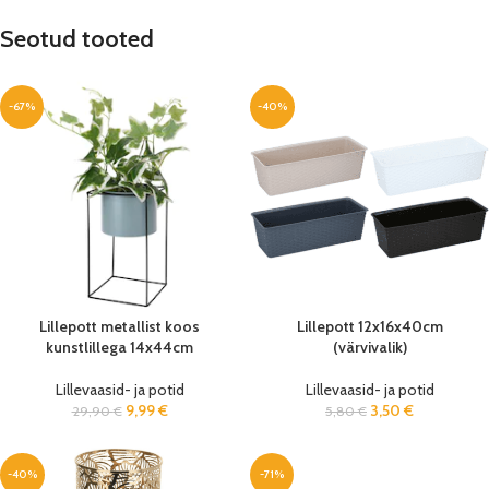
Seotud tooted
-67%
-40%
Lillepott metallist koos
Lillepott 12x16x40cm
kunstlillega 14x44cm
(värvivalik)
Lillevaasid- ja potid
Lillevaasid- ja potid
9,99
€
3,50
€
29,90
€
5,80
€
-40%
-71%