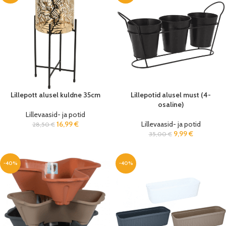
Lillepott alusel kuldne 35cm
Lillepotid alusel must (4-
osaline)
Lillevaasid- ja potid
16,99
€
Lillevaasid- ja potid
28,50
€
9,99
€
35,00
€
-40%
-40%