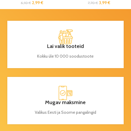
2,99
€
3,99
€
6,10
€
7,70
€
Lai valik tooteid
Kokku üle 10 000 soodustoote
Mugav maksmine
Valikus Eesti ja Soome pangalingid