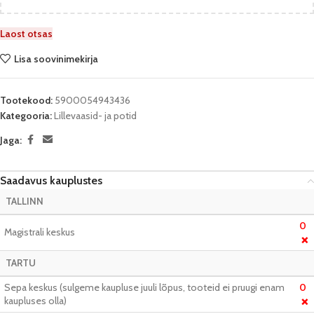
Laost otsas
Lisa soovinimekirja
Tootekood:
5900054943436
Kategooria:
Lillevaasid- ja potid
Jaga:
Saadavus kauplustes
TALLINN
0
Magistrali keskus
❌
TARTU
Sepa keskus (sulgeme kaupluse juuli lõpus, tooteid ei pruugi enam
0
kaupluses olla)
❌