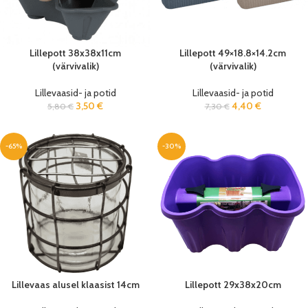
Lillepott 38x38x11cm
Lillepott 49×18.8×14.2cm
(värvivalik)
(värvivalik)
Lillevaasid- ja potid
Lillevaasid- ja potid
3,50
€
4,40
€
5,80
€
7,30
€
-65%
-30%
Lillevaas alusel klaasist 14cm
Lillepott 29x38x20cm