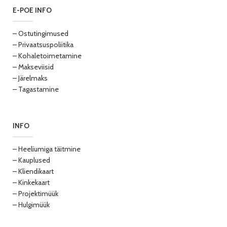
E-POE INFO
– Ostutingimused
– Privaatsuspoliitika
– Kohaletoimetamine
– Makseviisid
– Järelmaks
– Tagastamine
INFO
– Heeliumiga täitmine
– Kauplused
– Kliendikaart
– Kinkekaart
– Projektimüük
– Hulgimüük