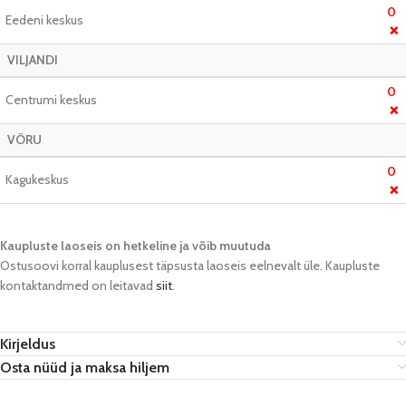
0
Eedeni keskus
❌
VILJANDI
0
Centrumi keskus
❌
VÕRU
0
Kagukeskus
❌
Kaupluste laoseis on hetkeline ja võib muutuda​
Ostusoovi korral kauplusest täpsusta laoseis eelnevalt üle. Kaupluste
kontaktandmed on leitavad
siit
.
Kirjeldus
Osta nüüd ja maksa hiljem