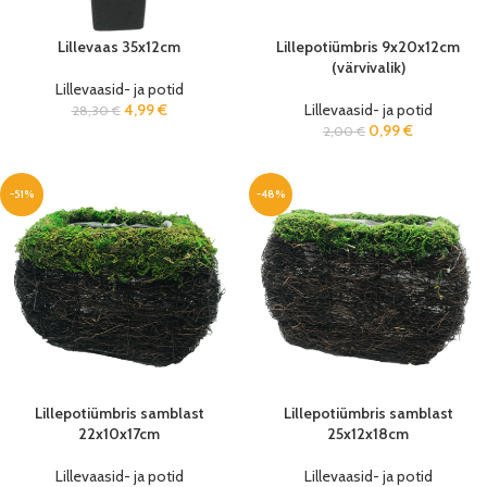
Lillevaas 35x12cm
Lillepotiümbris 9x20x12cm
(värvivalik)
Lillevaasid- ja potid
4,99
€
Lillevaasid- ja potid
28,30
€
0,99
€
2,00
€
-51%
-48%
Lillepotiümbris samblast
Lillepotiümbris samblast
22x10x17cm
25x12x18cm
Lillevaasid- ja potid
Lillevaasid- ja potid