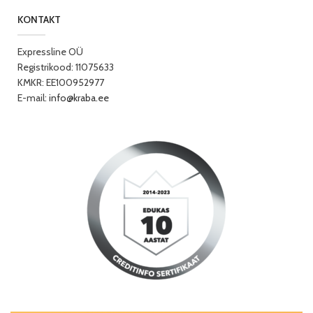
KONTAKT
Expressline OÜ
Registrikood: 11075633
KMKR: EE100952977
E-mail:
info@kraba.ee