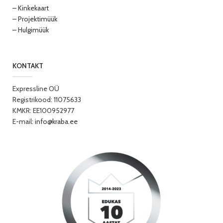
– Kinkekaart
– Projektimüük
– Hulgimüük
KONTAKT
Expressline OÜ
Registrikood: 11075633
KMKR: EE100952977
E-mail:
info@kraba.ee