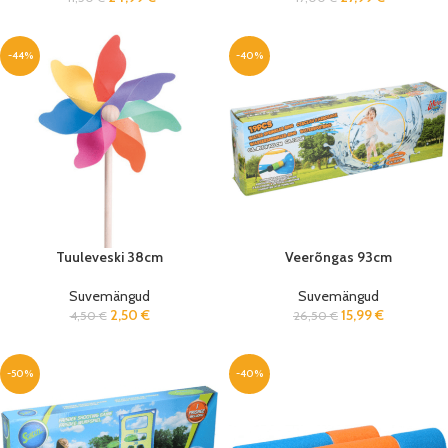
-44%
-40%
Tuuleveski 38cm
Veerõngas 93cm
Suvemängud
Suvemängud
2,50
€
15,99
€
4,50
€
26,50
€
-50%
-40%