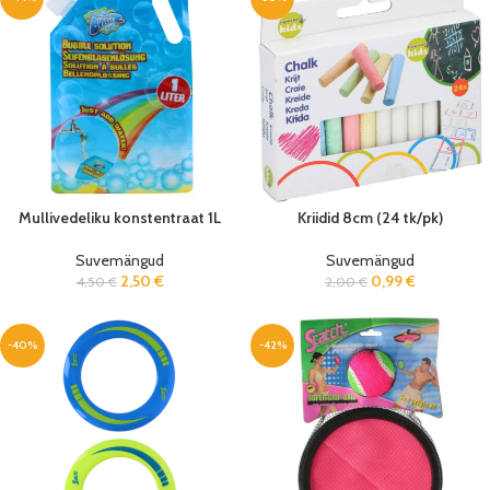
Mullivedeliku konstentraat 1L
Kriidid 8cm (24 tk/pk)
Suvemängud
Suvemängud
2,50
€
0,99
€
4,50
€
2,00
€
-40%
-42%