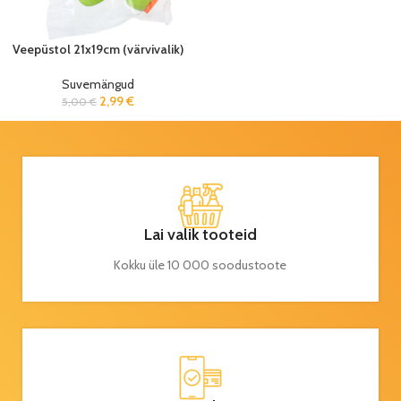
Veepüstol 21x19cm (värvivalik)
Suvemängud
2,99
€
5,00
€
Lai valik tooteid
Kokku üle 10 000 soodustoote