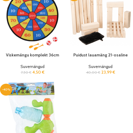
Viskemängu komplekt 36cm
Puidust lauamäng 21-osaline
Suvemängud
Suvemängud
4,50
€
23,99
€
7,50
€
40,00
€
-40%