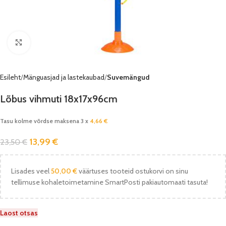
Vaata pilti
Esileht
Mänguasjad ja lastekaubad
Suvemängud
Lõbus vihmuti 18x17x96cm
Tasu kolme võrdse maksena 3 x
4,66
€
13,99
€
23,50
€
Lisades veel
50,00
€
väärtuses tooteid ostukorvi on sinu
tellimuse kohaletoimetamine SmartPosti pakiautomaati tasuta!
Laost otsas