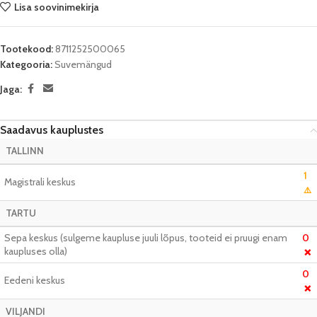
Lisa soovinimekirja
Tootekood:
8711252500065
Kategooria:
Suvemängud
Jaga:
Saadavus kauplustes
TALLINN
1
Magistrali keskus
⚠️
TARTU
Sepa keskus (sulgeme kaupluse juuli lõpus, tooteid ei pruugi enam
0
kaupluses olla)
❌
0
Eedeni keskus
❌
VILJANDI