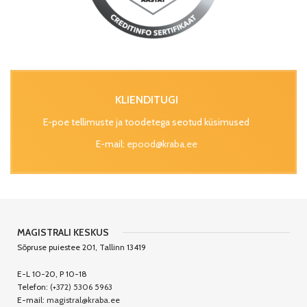
KLIENDITUGI
E-poe tellimuste ja toodetega seotud küsimused
E-mail:
epood@kraba.ee
MAGISTRALI KESKUS
Sõpruse puiestee 201, Tallinn 13419
E-L 10-20, P 10-18
Telefon:
(+372) 5306 5963
E-mail:
magistral@kraba.ee