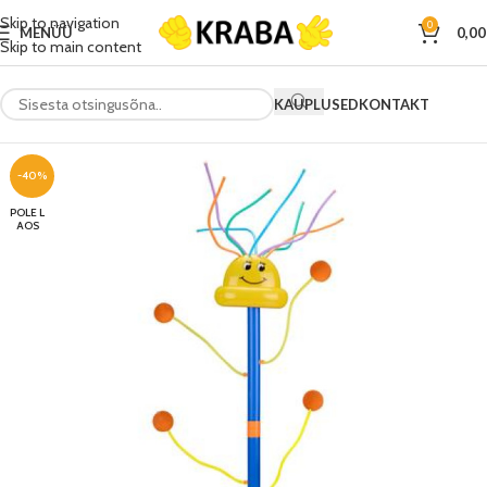
Skip to navigation
0
MENÜÜ
0,0
Skip to main content
KAUPLUSED
KONTAKT
-40%
POLE L
AOS