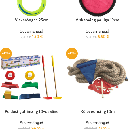
Viskerõngas 25cm
Viskemäng palliga 19cm
Suvemängud
Suvemängud
1,50
€
5,50
€
2,50
€
9,50
€
-40%
-40%
Puidust golfimäng 10-osaline
Köieveomäng 10m
Suvemängud
Suvemängud
24,99
€
27,99
€
41,50
€
47,00
€