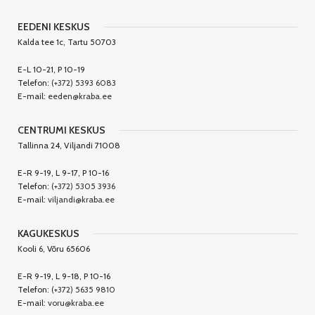
EEDENI KESKUS
Kalda tee 1c, Tartu 50703
E-L 10-21, P 10-19
Telefon:
(+372) 5393 6083
E-mail:
eeden@kraba.ee
CENTRUMI KESKUS
Tallinna 24, Viljandi 71008
E-R 9-19, L 9-17, P 10-16
Telefon:
(+372) 5305 3936
E-mail:
viljandi@kraba.ee
KAGUKESKUS
Kooli 6, Võru 65606
E-R 9-19, L 9-18, P 10-16
Telefon:
(+372) 5635 9810
E-mail:
voru@kraba.ee