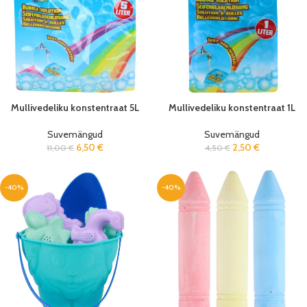
Mullivedeliku konstentraat 5L
Mullivedeliku konstentraat 1L
Suvemängud
Suvemängud
6,50
€
2,50
€
11,00
€
4,50
€
-40%
-40%