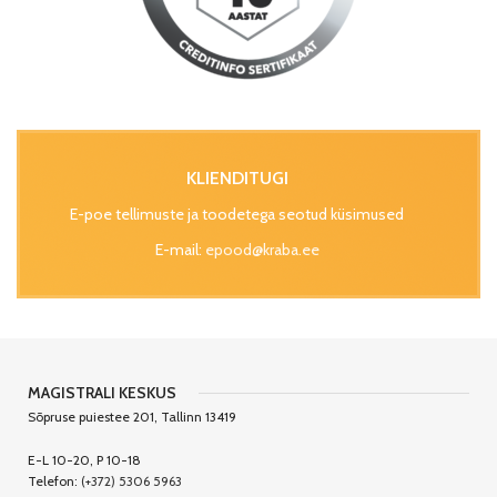
KLIENDITUGI
E-poe tellimuste ja toodetega seotud küsimused
E-mail:
epood@kraba.ee
MAGISTRALI KESKUS
Sõpruse puiestee 201, Tallinn 13419
E-L 10-20, P 10-18
Telefon:
(+372) 5306 5963