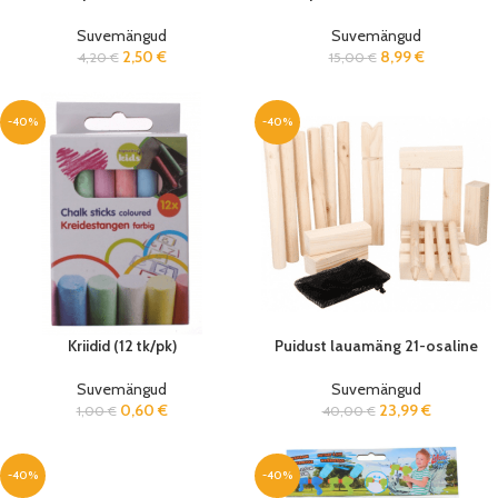
Suvemängud
Suvemängud
2,50
€
8,99
€
4,20
€
15,00
€
-40%
-40%
Kriidid (12 tk/pk)
Puidust lauamäng 21-osaline
Suvemängud
Suvemängud
0,60
€
23,99
€
1,00
€
40,00
€
-40%
-40%