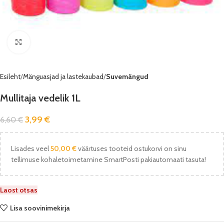
Vaata pilti
Esileht
Mänguasjad ja lastekaubad
Suvemängud
Mullitaja vedelik 1L
3,99
€
6,60
€
Lisades veel
50,00
€
väärtuses tooteid ostukorvi on sinu
tellimuse kohaletoimetamine SmartPosti pakiautomaati tasuta!
Laost otsas
Lisa soovinimekirja