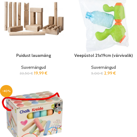
Puidust lauamäng
Veepüstol 21x19cm (värvivalik)
Suvemängud
Suvemängud
19,99
€
2,99
€
33,50
€
5,00
€
-40%