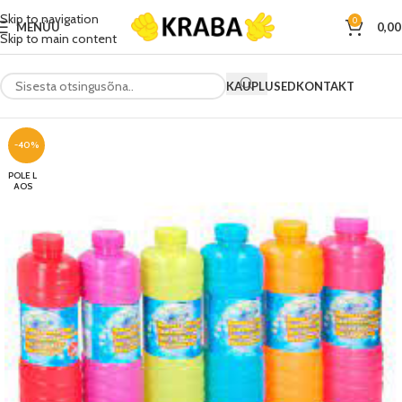
Skip to navigation
0
MENÜÜ
0,0
Skip to main content
KAUPLUSED
KONTAKT
-40%
POLE L
AOS