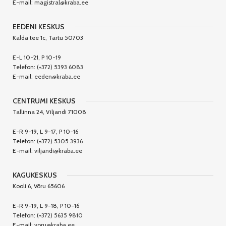
E-mail:
magistral@kraba.ee
EEDENI KESKUS
Kalda tee 1c, Tartu 50703
E-L 10-21, P 10-19
Telefon:
(+372) 5393 6083
E-mail:
eeden@kraba.ee
CENTRUMI KESKUS
Tallinna 24, Viljandi 71008
E-R 9-19, L 9-17, P 10-16
Telefon:
(+372) 5305 3936
E-mail:
viljandi@kraba.ee
KAGUKESKUS
Kooli 6, Võru 65606
E-R 9-19, L 9-18, P 10-16
Telefon:
(+372) 5635 9810
E-mail:
voru@kraba.ee