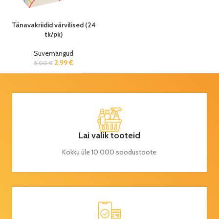
Tänavakriidid värvilised (24
tk/pk)
Suvemängud
2,99
€
5,00
€
Lai valik tooteid
Kokku üle 10 000 soodustoote