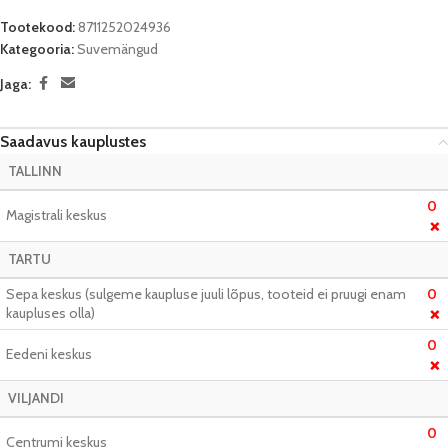
Tootekood:
8711252024936
Kategooria:
Suvemängud
Jaga:
Saadavus kauplustes
TALLINN
0
Magistrali keskus
❌
TARTU
Sepa keskus (sulgeme kaupluse juuli lõpus, tooteid ei pruugi enam
0
kaupluses olla)
❌
0
Eedeni keskus
❌
VILJANDI
0
Centrumi keskus