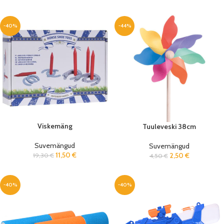
-40%
-44%
Viskemäng
Tuuleveski 38cm
Suvemängud
Suvemängud
11,50
€
2,50
€
19,30
€
4,50
€
-40%
-40%