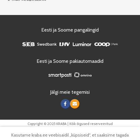
Eesti ja Soome pangalingid
Eesti ja Soome pakiautomaadid
Jälgi meie tegemisi
Copyright © 2025 KRABA | Kõik õigused reserveeritud
0
Kasutame kraba.ee veebisaidil „küpsiseid“, et saaksime tagada
Tooted
Menüü
Soovinimekiri
Ostukorv