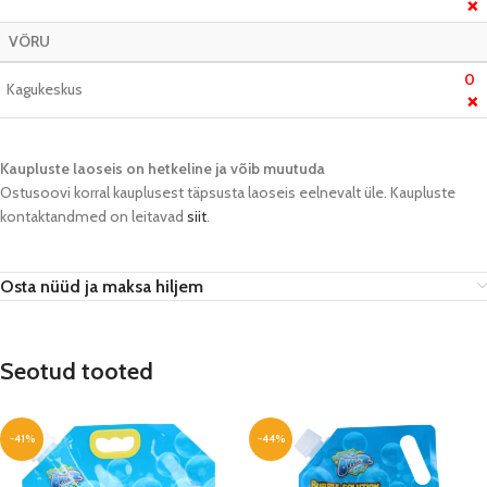
❌
VÕRU
0
Kagukeskus
❌
Kaupluste laoseis on hetkeline ja võib muutuda​
Ostusoovi korral kauplusest täpsusta laoseis eelnevalt üle. Kaupluste
kontaktandmed on leitavad
siit
.
Osta nüüd ja maksa hiljem
Seotud tooted
-41%
-44%