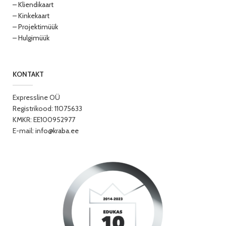
– Kliendikaart
– Kinkekaart
– Projektimüük
– Hulgimüük
KONTAKT
Expressline OÜ
Registrikood: 11075633
KMKR: EE100952977
E-mail:
info@kraba.ee