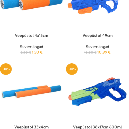
Veepüstol 4x15cm
Veepüstol 49cm
Suvemängud
Suvemängud
1,50
€
10,99
€
2,50
€
18,30
€
-40%
-40%
Veepüstol 33x4cm
Veepüstol 38x17cm 600ml