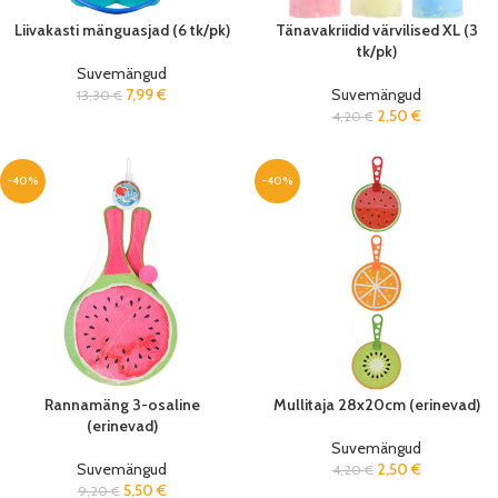
Liivakasti mänguasjad (6 tk/pk)
Tänavakriidid värvilised XL (3
tk/pk)
Suvemängud
7,99
€
Suvemängud
13,30
€
2,50
€
4,20
€
-40%
-40%
Rannamäng 3-osaline
Mullitaja 28x20cm (erinevad)
(erinevad)
Suvemängud
Suvemängud
2,50
€
4,20
€
5,50
€
9,20
€