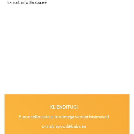
E-mail:
info@kraba.ee
KLIENDITUGI
E-poe tellimuste ja toodetega seotud küsimused
E-mail:
epood@kraba.ee