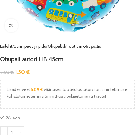
Vaata pilti
Esileht
Sünnipäev ja pidu
Õhupallid
Foolium õhupallid
Õhupall autod HB 45cm
1,50
€
2,50
€
Lisades veel
6,09
€
väärtuses tooteid ostukorvi on sinu tellimuse
kohaletoimetamine SmartPosti pakiautomaati tasuta!
26 laos