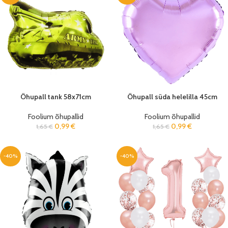
Õhupall tank 58x71cm
Õhupall süda helelilla 45cm
Foolium õhupallid
Foolium õhupallid
0,99
€
0,99
€
1,65
€
1,65
€
-40%
-40%