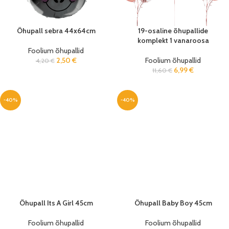
Õhupall sebra 44x64cm
19-osaline õhupallide
komplekt 1 vanaroosa
Foolium õhupallid
2,50
€
Foolium õhupallid
4,20
€
6,99
€
11,60
€
-40%
-40%
Õhupall Its A Girl 45cm
Õhupall Baby Boy 45cm
Foolium õhupallid
Foolium õhupallid