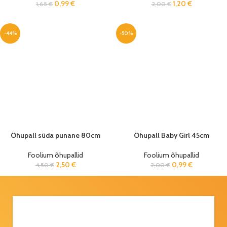
0,99
€
1,20
€
1,65
€
2,00
€
-44%
-50%
Õhupall süda punane 80cm
Õhupall Baby Girl 45cm
Foolium õhupallid
Foolium õhupallid
2,50
€
0,99
€
4,50
€
2,00
€