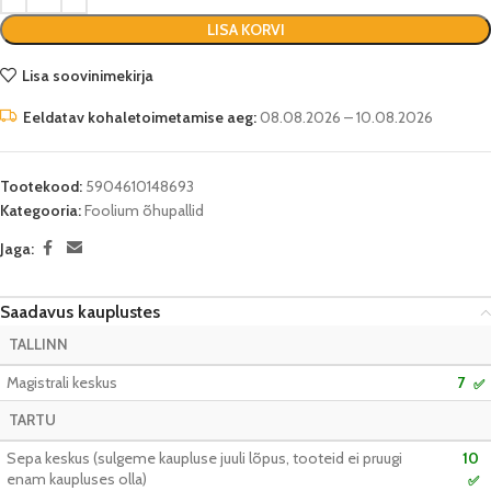
LISA KORVI
Lisa soovinimekirja
Eeldatav kohaletoimetamise aeg:
08.08.2026 – 10.08.2026
Tootekood:
5904610148693
Kategooria:
Foolium õhupallid
Jaga:
Saadavus kauplustes
TALLINN
Magistrali keskus
7
✅
TARTU
Sepa keskus (sulgeme kaupluse juuli lõpus, tooteid ei pruugi
10
enam kaupluses olla)
✅