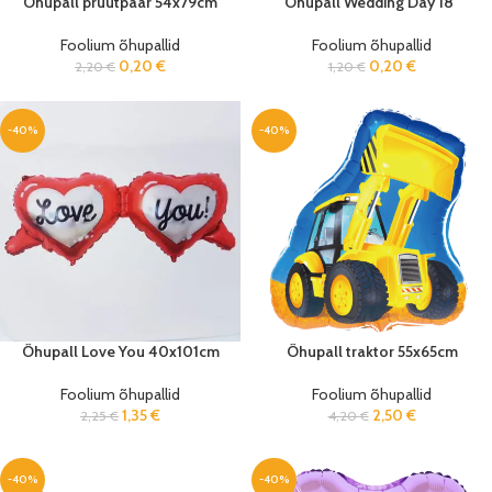
Õhupall pruutpaar 54x79cm
Õhupall Wedding Day 18″
Foolium õhupallid
Foolium õhupallid
0,20
€
0,20
€
2,20
€
1,20
€
-40%
-40%
Õhupall Love You 40x101cm
Õhupall traktor 55x65cm
Foolium õhupallid
Foolium õhupallid
1,35
€
2,50
€
2,25
€
4,20
€
-40%
-40%