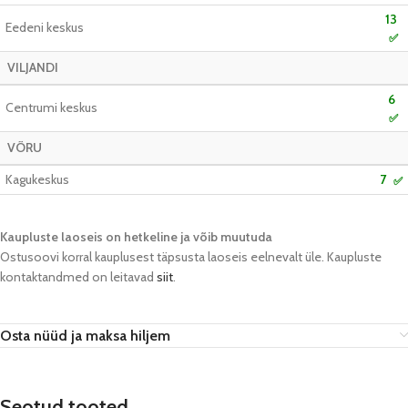
13
Eedeni keskus
✅
VILJANDI
6
Centrumi keskus
✅
VÕRU
Kagukeskus
7
✅
Kaupluste laoseis on hetkeline ja võib muutuda​
Ostusoovi korral kauplusest täpsusta laoseis eelnevalt üle. Kaupluste
kontaktandmed on leitavad
siit
.
Osta nüüd ja maksa hiljem
Seotud tooted