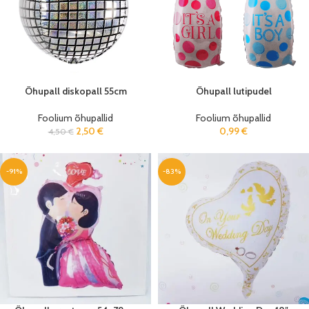
Õhupall diskopall 55cm
Õhupall lutipudel
Foolium õhupallid
Foolium õhupallid
2,50
€
0,99
€
4,50
€
-91%
-83%