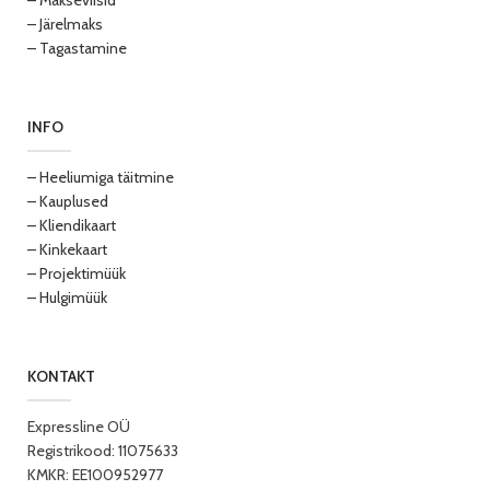
– Makseviisid
– Järelmaks
– Tagastamine
INFO
– Heeliumiga täitmine
– Kauplused
– Kliendikaart
– Kinkekaart
– Projektimüük
– Hulgimüük
KONTAKT
Expressline OÜ
Registrikood: 11075633
KMKR: EE100952977