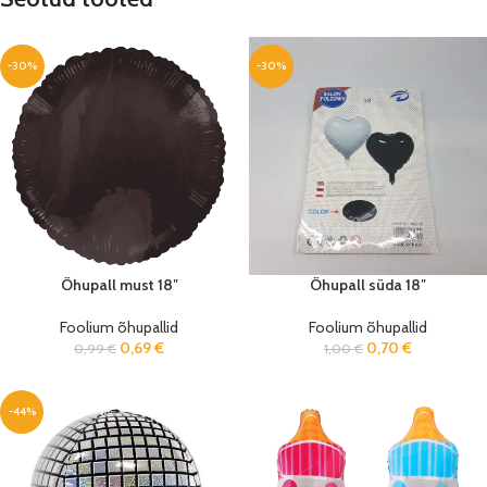
-30%
-30%
Õhupall must 18″
Õhupall süda 18″
Foolium õhupallid
Foolium õhupallid
0,69
€
0,70
€
0,99
€
1,00
€
-44%