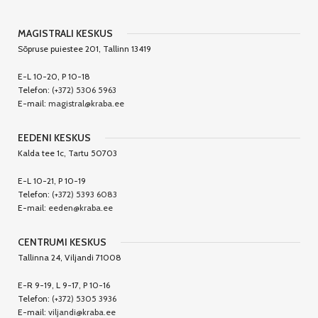
MAGISTRALI KESKUS
Sõpruse puiestee 201, Tallinn 13419
E-L 10-20, P 10-18
Telefon:
(+372) 5306 5963
E-mail:
magistral@kraba.ee
EEDENI KESKUS
Kalda tee 1c, Tartu 50703
E-L 10-21, P 10-19
Telefon:
(+372) 5393 6083
E-mail:
eeden@kraba.ee
CENTRUMI KESKUS
Tallinna 24, Viljandi 71008
E-R 9-19, L 9-17, P 10-16
Telefon:
(+372) 5305 3936
E-mail:
viljandi@kraba.ee