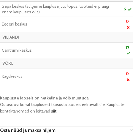
Sepa keskus (sulgeme kaupluse juuli lõpus, tooteid ei pruugi
6
✅
enam kaupluses olla)
0
Eedeni keskus
❌
VILJANDI
12
Centrumi keskus
✅
VÕRU
0
Kagukeskus
❌
Kaupluste laoseis on hetkeline ja võib muutuda​
Ostusoovi korral kauplusest täpsusta laoseis eelnevalt üle. Kaupluste
kontaktandmed on leitavad
siit
.
Osta nüüd ja maksa hiljem