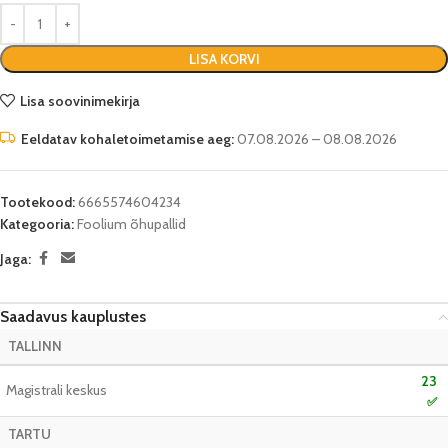
LISA KORVI
Lisa soovinimekirja
Eeldatav kohaletoimetamise aeg:
07.08.2026 – 08.08.2026
Tootekood:
6665574604234
Kategooria:
Foolium õhupallid
Jaga:
Saadavus kauplustes
TALLINN
23
Magistrali keskus
✅
TARTU