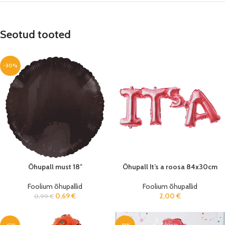
Seotud tooted
-30%
Õhupall must 18″
Õhupall It’s a roosa 84x30cm
Foolium õhupallid
Foolium õhupallid
0,69
€
2,00
€
0,99
€