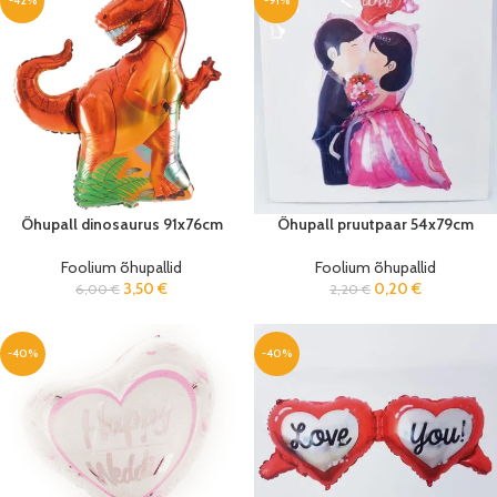
-42%
-91%
Õhupall dinosaurus 91x76cm
Õhupall pruutpaar 54x79cm
Foolium õhupallid
Foolium õhupallid
3,50
€
0,20
€
6,00
€
2,20
€
-40%
-40%