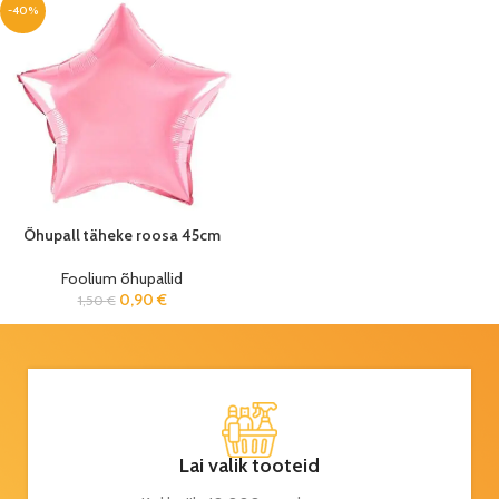
-40%
Õhupall täheke roosa 45cm
Foolium õhupallid
0,90
€
1,50
€
Lai valik tooteid