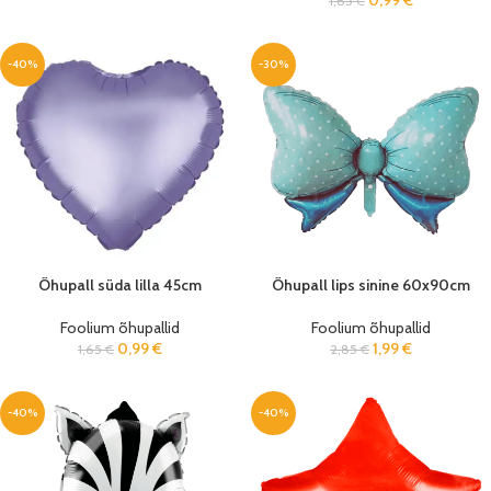
0,99
€
1,65
€
-40%
-30%
Õhupall süda lilla 45cm
Õhupall lips sinine 60x90cm
Foolium õhupallid
Foolium õhupallid
0,99
€
1,99
€
1,65
€
2,85
€
-40%
-40%