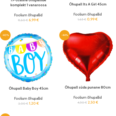
19-osaline õhupallide
Õhupall Its A Girl 45cm
komplekt 1 vanaroosa
Foolium õhupallid
Foolium õhupallid
0,99
€
1,65
€
6,99
€
11,60
€
-40%
-44%
Õhupall süda punane 80cm
Õhupall Baby Boy 45cm
Foolium õhupallid
Foolium õhupallid
2,50
€
4,50
€
1,20
€
2,00
€