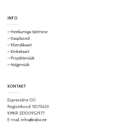
INFO
– Heeliumiga täitmine
– Kauplused
– Kliendikaart
– Kinkekaart
– Projektimüük
– Hulgimüük
KONTAKT
Expressline OÜ
Registrikood: 11075633
KMKR: EE100952977
E-mail:
info@kraba.ee