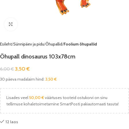
Vaata pilti
Esileht
Sünnipäev ja pidu
Õhupallid
Foolium õhupallid
Õhupall dinosaurus 103x78cm
3,50
€
6,00
€
30 päeva madalaim hind:
3,50
€
Lisades veel
50,00
€
väärtuses tooteid ostukorvi on sinu
tellimuse kohaletoimetamine SmartPosti pakiautomaati tasuta!
12 laos