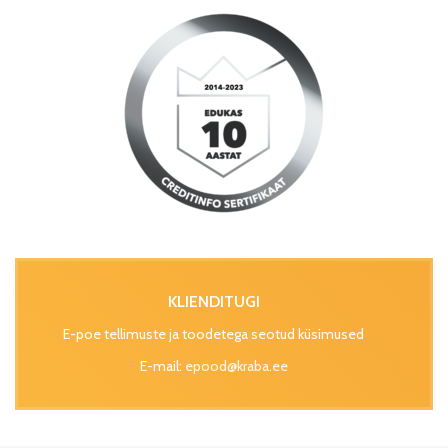
KLIENDITUGI
E-poe tellimuste ja toodetega seotud küsimused
E-mail:
epood@kraba.ee