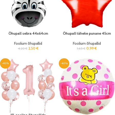
Õhupall sebra 44x64cm
Õhupall täheke punane 45cm
Foolium õhupallid
Foolium õhupallid
2,50
€
0,99
€
4,20
€
1,65
€
-40%
-40%