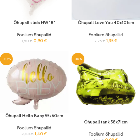
Õhupall süda HW 18″
Õhupall Love You 40x101cm
Foolium õhupallid
Foolium õhupallid
0,90
€
1,35
€
1,50
€
2,25
€
-30%
-40%
Õhupall Hello Baby 55x60cm
Õhupall tank 58x71cm
Foolium õhupallid
1,40
€
Foolium õhupallid
2,00
€