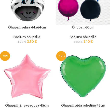
Õhupall sebra 44x64cm
Õhupall 60cm
Foolium õhupallid
Foolium õhupallid
2,50
€
2,10
€
4,20
€
3,50
€
-40%
-40%
Õhupall täheke roosa 45cm
Õhupall süda roheline 45cm