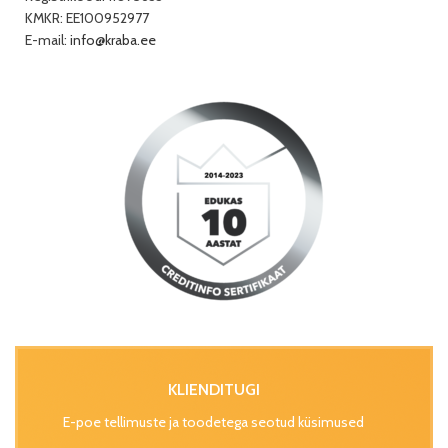
KMKR: EE100952977
E-mail:
info@kraba.ee
KLIENDITUGI
E-poe tellimuste ja toodetega seotud küsimused