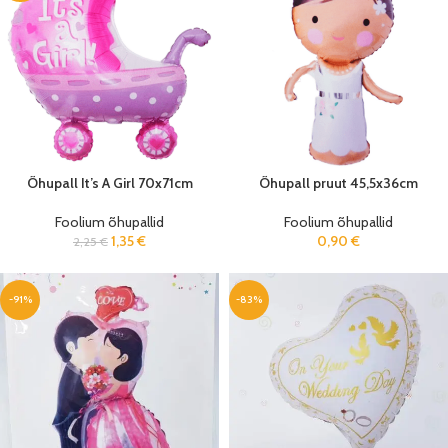
Õhupall It’s A Girl 70x71cm
Õhupall pruut 45,5x36cm
Foolium õhupallid
Foolium õhupallid
1,35
€
0,90
€
2,25
€
-91%
-83%