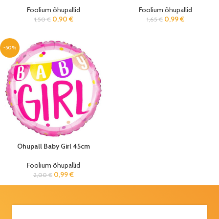
Foolium õhupallid
Foolium õhupallid
0,90
€
0,99
€
1,50
€
1,65
€
-50%
Õhupall Baby Girl 45cm
Foolium õhupallid
0,99
€
2,00
€