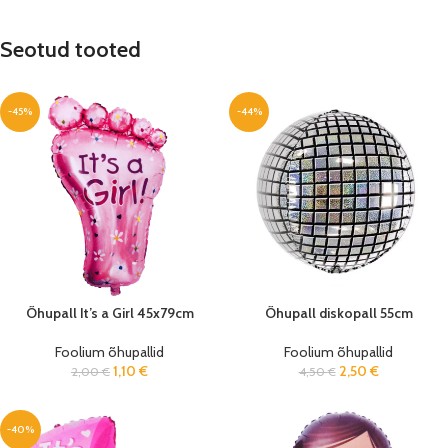
Seotud tooted
-45%
-44%
Õhupall It’s a Girl 45x79cm
Õhupall diskopall 55cm
Foolium õhupallid
Foolium õhupallid
1,10
€
2,50
€
2,00
€
4,50
€
-40%