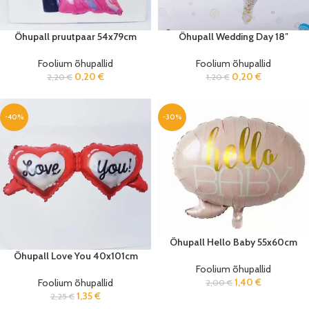
Õhupall pruutpaar 54x79cm
Õhupall Wedding Day 18″
Foolium õhupallid
Foolium õhupallid
0,20
€
0,20
€
2,20
€
1,20
€
-40%
-30%
Õhupall Hello Baby 55x60cm
Õhupall Love You 40x101cm
Foolium õhupallid
1,40
€
Foolium õhupallid
2,00
€
1,35
€
2,25
€