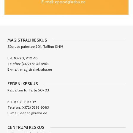
E-mail:
epood@kraba.ee
MAGISTRALI KESKUS
Sõpruse puiestee 201, Tallinn 13419
E-L 10-20, P 10-18
Telefon:
(+372) 5306 5963
E-mail:
magistral@kraba.ee
EEDENI KESKUS
Kalda tee 1c, Tartu 50703
E-L 10-21, P 10-19
Telefon:
(+372) 5393 6083
E-mail:
eeden@kraba.ee
CENTRUMI KESKUS