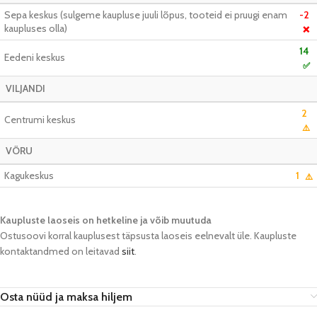
Sepa keskus (sulgeme kaupluse juuli lõpus, tooteid ei pruugi enam
-2
kaupluses olla)
❌
14
Eedeni keskus
✅
VILJANDI
2
Centrumi keskus
⚠️
VÕRU
Kagukeskus
1
⚠️
Kaupluste laoseis on hetkeline ja võib muutuda​
Ostusoovi korral kauplusest täpsusta laoseis eelnevalt üle. Kaupluste
kontaktandmed on leitavad
siit
.
Osta nüüd ja maksa hiljem