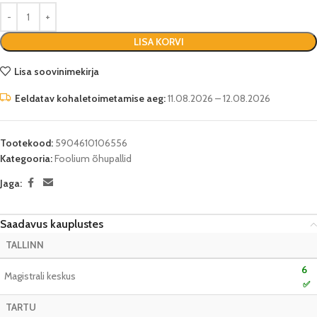
LISA KORVI
Lisa soovinimekirja
Eeldatav kohaletoimetamise aeg:
11.08.2026 – 12.08.2026
Tootekood:
5904610106556
Kategooria:
Foolium õhupallid
Jaga:
Saadavus kauplustes
TALLINN
6
Magistrali keskus
✅
TARTU