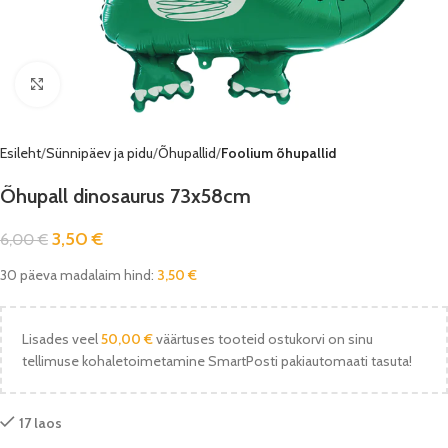
Vaata pilti
Esileht
Sünnipäev ja pidu
Õhupallid
Foolium õhupallid
Õhupall dinosaurus 73x58cm
3,50
€
6,00
€
30 päeva madalaim hind:
3,50
€
Lisades veel
50,00
€
väärtuses tooteid ostukorvi on sinu
tellimuse kohaletoimetamine SmartPosti pakiautomaati tasuta!
17 laos