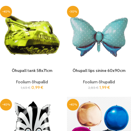
-40%
-30%
Õhupall tank 58x71cm
Õhupall lips sinine 60x90cm
Foolium õhupallid
Foolium õhupallid
0,99
€
1,99
€
1,65
€
2,85
€
-40%
-40%