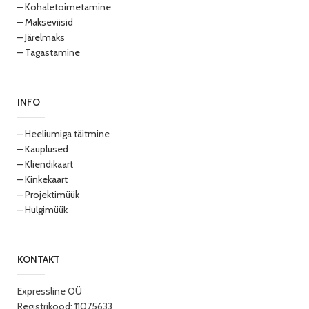
– Kohaletoimetamine
– Makseviisid
– Järelmaks
– Tagastamine
INFO
– Heeliumiga täitmine
– Kauplused
– Kliendikaart
– Kinkekaart
– Projektimüük
– Hulgimüük
KONTAKT
Expressline OÜ
Registrikood: 11075633