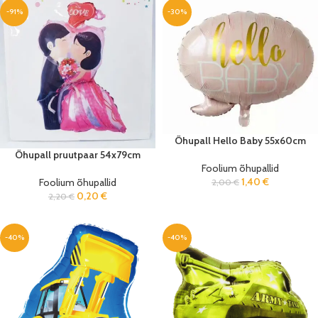
-91%
-30%
Õhupall Hello Baby 55x60cm
Õhupall pruutpaar 54x79cm
Foolium õhupallid
1,40
€
Foolium õhupallid
2,00
€
0,20
€
2,20
€
-40%
-40%