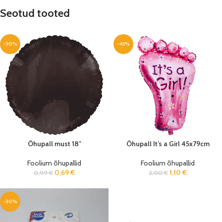
Seotud tooted
-30%
-45%
Õhupall must 18″
Õhupall It’s a Girl 45x79cm
Foolium õhupallid
Foolium õhupallid
0,69
€
1,10
€
0,99
€
2,00
€
-30%