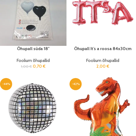
Õhupall süda 18″
Õhupall It’s a roosa 84x30cm
Foolium õhupallid
Foolium õhupallid
0,70
€
2,00
€
1,00
€
-44%
-42%