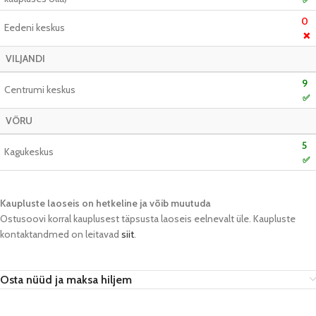
0
Eedeni keskus
❌
VILJANDI
9
Centrumi keskus
✅
VÕRU
5
Kagukeskus
✅
Kaupluste laoseis on hetkeline ja võib muutuda​
Ostusoovi korral kauplusest täpsusta laoseis eelnevalt üle. Kaupluste
kontaktandmed on leitavad
siit
.
Osta nüüd ja maksa hiljem