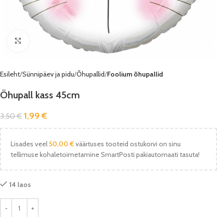
Vaata pilti
Esileht
Sünnipäev ja pidu
Õhupallid
Foolium õhupallid
Õhupall kass 45cm
1,99
€
3,50
€
Lisades veel
50,00
€
väärtuses tooteid ostukorvi on sinu
tellimuse kohaletoimetamine SmartPosti pakiautomaati tasuta!
14 laos