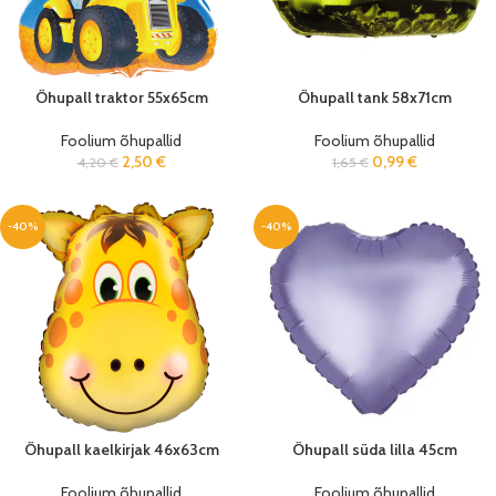
Õhupall traktor 55x65cm
Õhupall tank 58x71cm
Foolium õhupallid
Foolium õhupallid
2,50
€
0,99
€
4,20
€
1,65
€
-40%
-40%
Õhupall kaelkirjak 46x63cm
Õhupall süda lilla 45cm
Foolium õhupallid
Foolium õhupallid