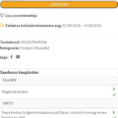
LISA KORVI
Lisa soovinimekirja
Eeldatav kohaletoimetamise aeg:
10.08.2026 – 11.08.2026
Tootekood:
5902973149036
Kategooria:
Foolium õhupallid
Jaga:
Saadavus kauplustes
TALLINN
7
Magistrali keskus
✅
TARTU
Sepa keskus (sulgeme kaupluse juuli lõpus, tooteid ei pruugi enam
5
kaupluses olla)
✅