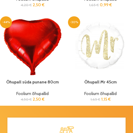
2,50
€
0,99
€
4,20
€
1,65
€
-44%
-30%
Õhupall süda punane 80cm
Õhupall Mr 45cm
Foolium õhupallid
Foolium õhupallid
2,50
€
1,15
€
4,50
€
1,65
€