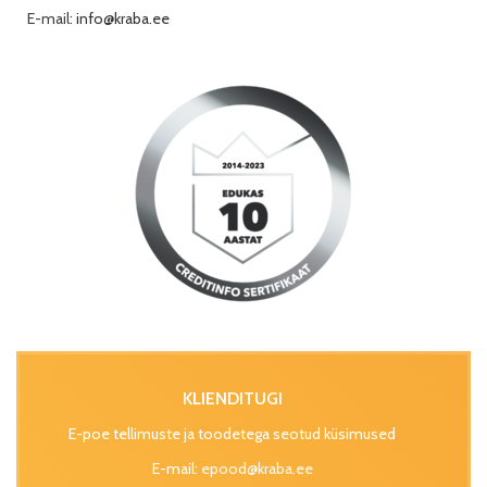
E-mail:
info@kraba.ee
KLIENDITUGI
E-poe tellimuste ja toodetega seotud küsimused
E-mail:
epood@kraba.ee