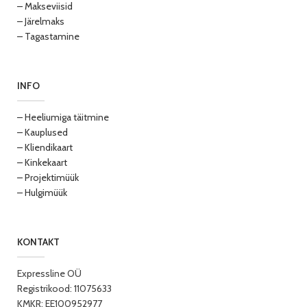
– Makseviisid
– Järelmaks
– Tagastamine
INFO
– Heeliumiga täitmine
– Kauplused
– Kliendikaart
– Kinkekaart
– Projektimüük
– Hulgimüük
KONTAKT
Expressline OÜ
Registrikood: 11075633
KMKR: EE100952977