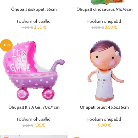
Õhupall diskopall 55cm
Õhupall dinosaurus 91x76cm
Foolium õhupallid
Foolium õhupallid
2,50
€
3,50
€
4,50
€
6,00
€
-40%
Õhupall It’s A Girl 70x71cm
Õhupall pruut 45,5x36cm
Foolium õhupallid
Foolium õhupallid
1,35
€
0,90
€
2,25
€