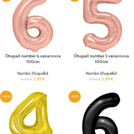
Õhupall number 6 vanaroosa
Õhupall number 5 vanaroosa
100cm
100cm
Numbri õhupallid
Numbri õhupallid
2,99
€
2,99
€
5,00
€
5,00
€
-40%
-40%