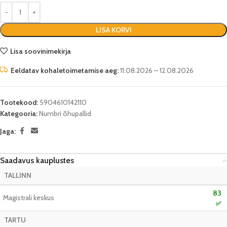
LISA KORVI
Lisa soovinimekirja
Eeldatav kohaletoimetamise aeg:
11.08.2026 – 12.08.2026
Tootekood:
5904610142110
Kategooria:
Numbri õhupallid
Jaga:
Saadavus kauplustes
TALLINN
83
Magistrali keskus
✅
TARTU