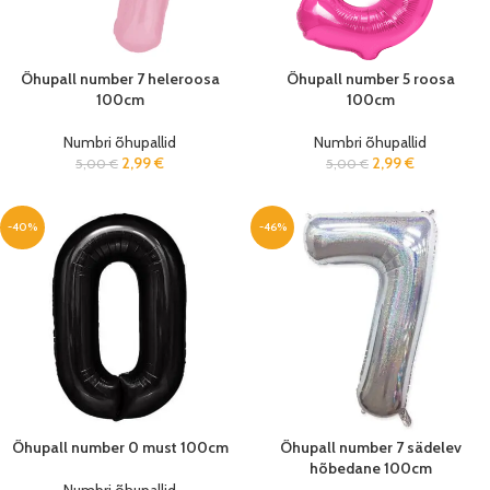
Õhupall number 7 heleroosa
Õhupall number 5 roosa
100cm
100cm
Numbri õhupallid
Numbri õhupallid
2,99
€
2,99
€
5,00
€
5,00
€
-40%
-46%
Õhupall number 0 must 100cm
Õhupall number 7 sädelev
hõbedane 100cm