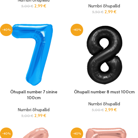
Numbri õhupallid
2,99
€
Numbri õhupallid
5,00
€
2,99
€
5,50
€
-40%
-40%
Õhupall number 7 sinine
Õhupall number 8 must 100cm
100cm
Numbri õhupallid
Numbri õhupallid
2,99
€
5,00
€
2,99
€
5,00
€
-40%
-40%