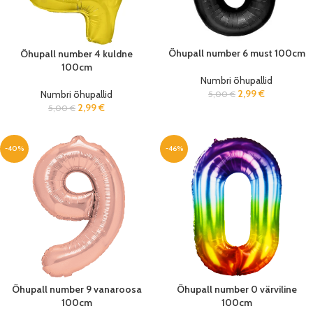
Õhupall number 6 must 100cm
Õhupall number 4 kuldne
100cm
Numbri õhupallid
2,99
€
Numbri õhupallid
5,00
€
2,99
€
5,00
€
-40%
-46%
Õhupall number 9 vanaroosa
Õhupall number 0 värviline
100cm
100cm