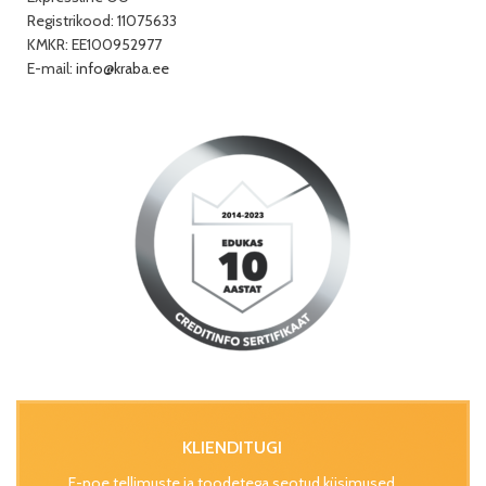
Registrikood: 11075633
KMKR: EE100952977
E-mail:
info@kraba.ee
KLIENDITUGI
E-poe tellimuste ja toodetega seotud küsimused