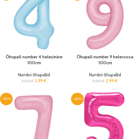
Õhupall number 4 helesinine
Õhupall number 9 heleroosa
100cm
100cm
Numbri õhupallid
Numbri õhupallid
2,99
€
2,99
€
5,00
€
5,00
€
-40%
-40%