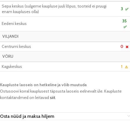
Sepa keskus (sulgeme kaupluse juuli lõpus, tooteid ei pruugi
3
✅
enam kaupluses olla)
35
Eedeni keskus
✅
VILJANDI
Centrumi keskus
0
❌
VÕRU
Kagukeskus
1
⚠️
Kaupluste laoseis on hetkeline ja võib muutuda​
Ostusoovi korral kauplusest täpsusta laoseis eelnevalt üle. Kaupluste
kontaktandmed on leitavad
siit
.
Osta nüüd ja maksa hiljem