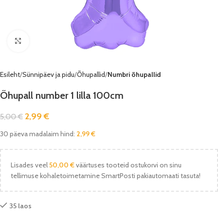
Vaata pilti
Esileht
Sünnipäev ja pidu
Õhupallid
Numbri õhupallid
Õhupall number 1 lilla 100cm
2,99
€
5,00
€
30 päeva madalaim hind:
2,99
€
Lisades veel
50,00
€
väärtuses tooteid ostukorvi on sinu
tellimuse kohaletoimetamine SmartPosti pakiautomaati tasuta!
35 laos