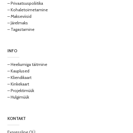
– Privaatsuspoliitika
– Kohaletoimetamine
– Makseviisid
– Järelmaks
– Tagastamine
INFO
– Heeliumiga täitmine
– Kauplused
– Kliendikaart
– Kinkekaart
– Projektimüük
– Hulgimüük
KONTAKT
Expressline OÜ