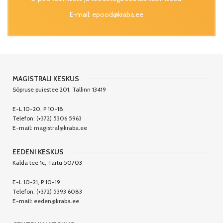
E-mail:
epood@kraba.ee
MAGISTRALI KESKUS
Sõpruse puiestee 201, Tallinn 13419
E-L 10-20, P 10-18
Telefon:
(+372) 5306 5963
E-mail:
magistral@kraba.ee
EEDENI KESKUS
Kalda tee 1c, Tartu 50703
E-L 10-21, P 10-19
Telefon:
(+372) 5393 6083
E-mail:
eeden@kraba.ee