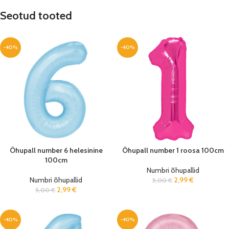
Seotud tooted
-40%
-40%
Õhupall number 6 helesinine
Õhupall number 1 roosa 100cm
100cm
Numbri õhupallid
Numbri õhupallid
2,99
€
5,00
€
2,99
€
5,00
€
-40%
-40%