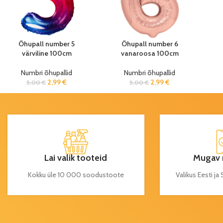
Õhupall number 5
Õhupall number 6
värviline 100cm
vanaroosa 100cm
Numbri õhupallid
Numbri õhupallid
2,99
€
2,99
€
5,00
€
5,00
€
Lai valik tooteid
Mugav 
Kokku üle 10 000 soodustoote
Valikus Eesti j