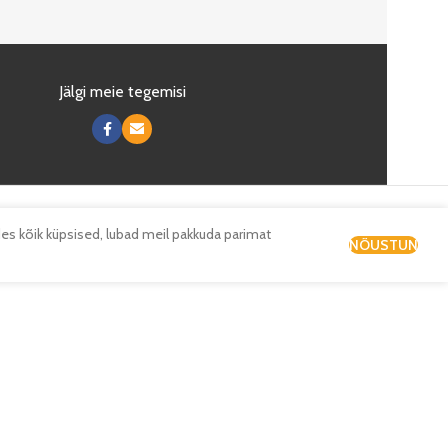
Jälgi meie tegemisi
es kõik küpsised, lubad meil pakkuda parimat
NÕUSTUN