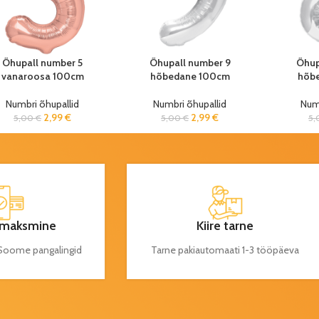
Õhupall number 5
Õhupall number 9
Õhup
vanaroosa 100cm
hõbedane 100cm
hõb
Numbri õhupallid
Numbri õhupallid
Numb
2,99
€
2,99
€
5,00
€
5,00
€
5
maksmine
Kiire tarne
a Soome pangalingid
Tarne pakiautomaati 1-3 tööpäeva