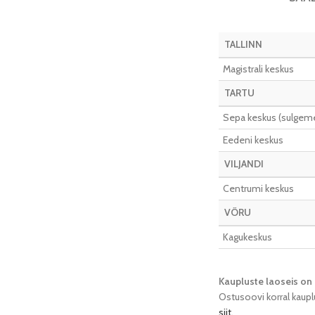
TALLINN
Magistrali keskus
TARTU
Sepa keskus (sulgeme 
Eedeni keskus
VILJANDI
Centrumi keskus
VÕRU
Kagukeskus
Kaupluste laoseis on 
Ostusoovi korral kaupl
siit
.