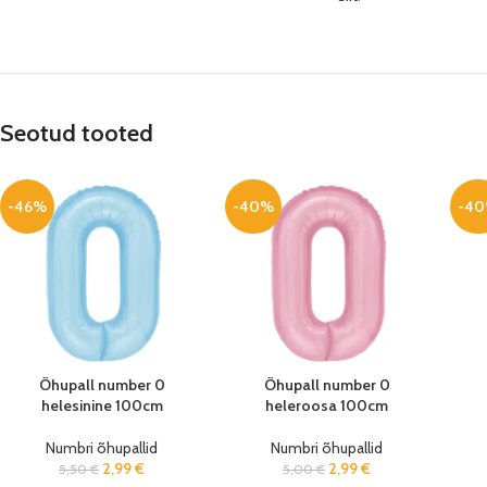
Seotud tooted
-46%
-40%
-4
Õhupall number 0
Õhupall number 0
helesinine 100cm
heleroosa 100cm
Numbri õhupallid
Numbri õhupallid
2,99
€
2,99
€
5,50
€
5,00
€