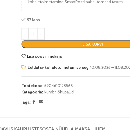
kohaletoimetamine SmartPosti pakiautomaati tasuta!
57 laos
LISA KORVI
Lisa soovinimekirja
Eeldatav kohaletoimetamise aeg:
10.08.2026 – 11.08.20
Tootekood:
5904610128565
Kategooria:
Numbri õhupallid
Jaga:
DAVUS KAUPLUSTES
OSTA NÜÜD JA MAKSA HILJEM