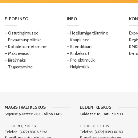
E-POE INFO
INFO
KON
– Ostutingimused
– Heeliumiga täitmine
Expr
– Privaatsuspoliitika
– Kauplused
Regi
– Kohaletoimetamine
– Kliendikaart
KMKR
– Makseviisid
– Kinkekaart
E-ma
– Järelmaks
– Projektimüük
– Tagastamine
– Hulgimüük
MAGISTRALI KESKUS
EEDENI KESKUS
Sõpruse puiestee 201, Tallinn 13419
Kalda tee 1c, Tartu 50703
E-L 10-20, P 10-18
E-L 10-21, P 10-19
Telefon:
(+372) 5306 5963
Telefon:
(+372) 5393 6083
E-mail:
magistral@kraba.ee
E-mail:
eeden@kraba.ee