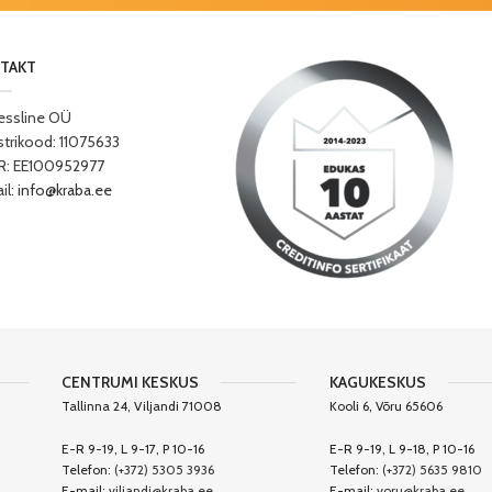
TAKT
essline OÜ
strikood: 11075633
: EE100952977
il:
info@kraba.ee
CENTRUMI KESKUS
KAGUKESKUS
Tallinna 24, Viljandi 71008
Kooli 6, Võru 65606
E-R 9-19, L 9-17, P 10-16
E-R 9-19, L 9-18, P 10-16
Telefon:
(+372) 5305 3936
Telefon:
(+372) 5635 9810
E-mail:
viljandi@kraba.ee
E-mail:
voru@kraba.ee