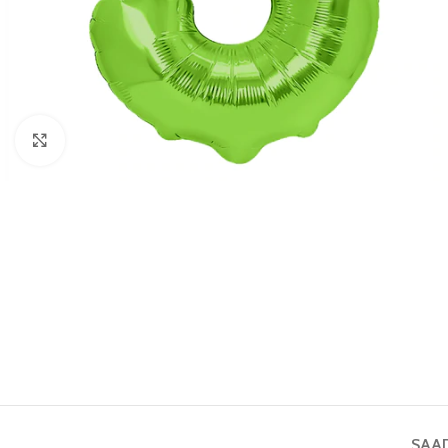
Vaata pilti
SAA