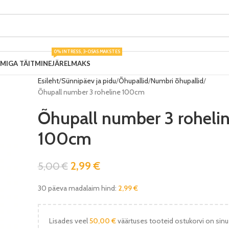
0% INTRESS, 3-OSAS MAKSTES
UMIGA TÄITMINE
JÄRELMAKS
Esileht
Sünnipäev ja pidu
Õhupallid
Numbri õhupallid
Õhupall number 3 roheline 100cm
Õhupall number 3 roheli
100cm
2,99
€
5,00
€
30 päeva madalaim hind:
2,99
€
Lisades veel
50,00
€
väärtuses tooteid ostukorvi on sinu