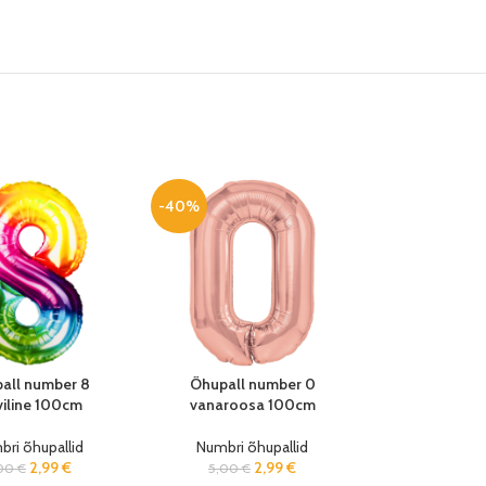
-40%
all number 8
Õhupall number 0
viline 100cm
vanaroosa 100cm
ri õhupallid
Numbri õhupallid
2,99
€
2,99
€
,00
€
5,00
€