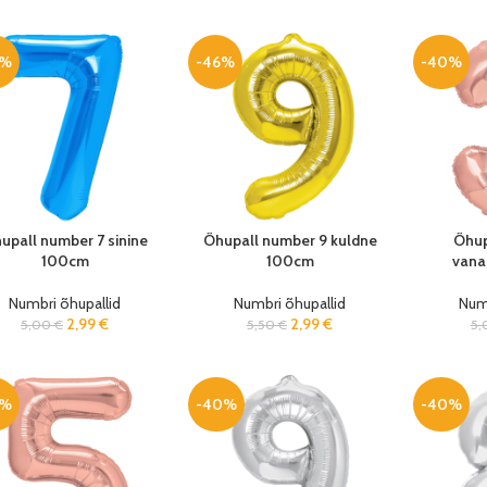
0%
-46%
-40%
upall number 7 sinine
Õhupall number 9 kuldne
Õhup
100cm
100cm
vana
Numbri õhupallid
Numbri õhupallid
Numb
2,99
€
2,99
€
5,00
€
5,50
€
5
0%
-40%
-40%