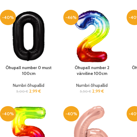
-40%
-46%
-4
Õhupall number 0 must
Õhupall number 2
Õh
100cm
värviline 100cm
Numbri õhupallid
Numbri õhupallid
2,99
€
2,99
€
5,00
€
5,50
€
-40%
-40%
-4