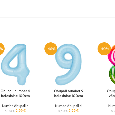
0%
-46%
-40%
Õhupall number 4
Õhupall number 9
Õhup
helesinine 100cm
helesinine 100cm
vär
Numbri õhupallid
Numbri õhupallid
Numb
2,99
€
2,99
€
5,00
€
5,50
€
5