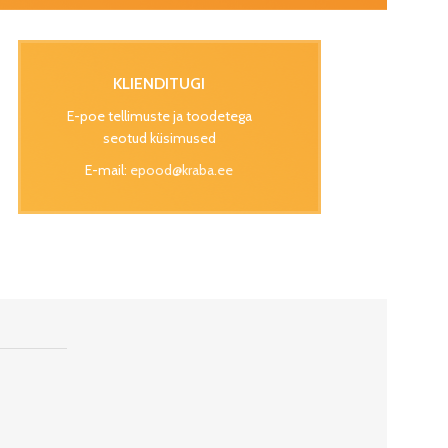
KLIENDITUGI
E-poe tellimuste ja toodetega
seotud küsimused
E-mail:
epood@kraba.ee