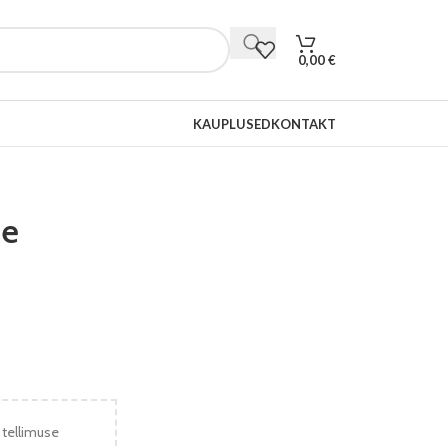
0,00
€
KAUPLUSED
KONTAKT
ne
 tellimuse