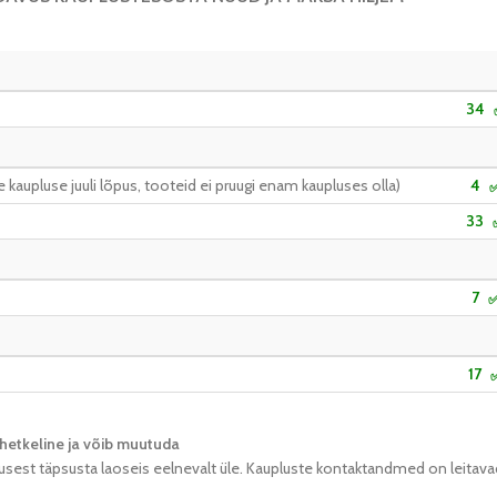
34
kaupluse juuli lõpus, tooteid ei pruugi enam kaupluses olla)
4
33
7
17
hetkeline ja võib muutuda​
usest täpsusta laoseis eelnevalt üle. Kaupluste kontaktandmed on leitava