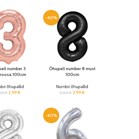
-40%
all number 3
Õhupall number 8 must
roosa 100cm
100cm
ri õhupallid
Numbri õhupallid
2,99
€
2,99
€
,00
€
5,00
€
-40%