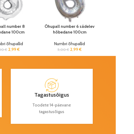
all number 8
Õhupall number 6 sädelev
edane 100cm
hõbedane 100cm
ri õhupallid
Numbri õhupallid
2,99
€
2,99
€
,00
€
5,00
€
Tagastusõigus
Toodete 14-päevane
tagastusõigus