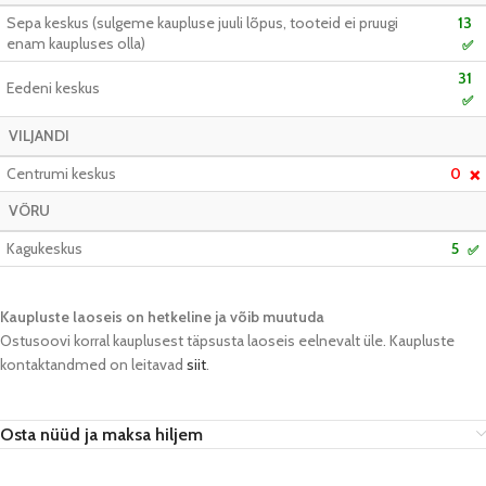
Sepa keskus (sulgeme kaupluse juuli lõpus, tooteid ei pruugi
13
enam kaupluses olla)
✅
31
Eedeni keskus
✅
VILJANDI
Centrumi keskus
0
❌
VÕRU
Kagukeskus
5
✅
Kaupluste laoseis on hetkeline ja võib muutuda​
Ostusoovi korral kauplusest täpsusta laoseis eelnevalt üle. Kaupluste
kontaktandmed on leitavad
siit
.
Osta nüüd ja maksa hiljem