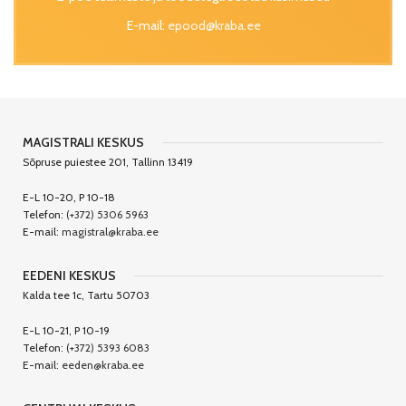
E-mail:
epood@kraba.ee
MAGISTRALI KESKUS
Sõpruse puiestee 201, Tallinn 13419
E-L 10-20, P 10-18
Telefon:
(+372) 5306 5963
E-mail:
magistral@kraba.ee
EEDENI KESKUS
Kalda tee 1c, Tartu 50703
E-L 10-21, P 10-19
Telefon:
(+372) 5393 6083
E-mail:
eeden@kraba.ee