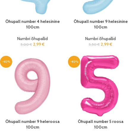
Õhupall number 4 helesinine
Õhupall number 9 helesinine
100cm
100cm
Numbri õhupallid
Numbri õhupallid
2,99
€
2,99
€
5,00
€
5,50
€
-40%
-40%
Õhupall number 9 heleroosa
Õhupall number 5 roosa
100cm
100cm