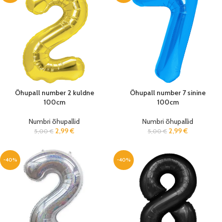
Õhupall number 2 kuldne
Õhupall number 7 sinine
100cm
100cm
Numbri õhupallid
Numbri õhupallid
2,99
€
2,99
€
5,00
€
5,00
€
-40%
-40%