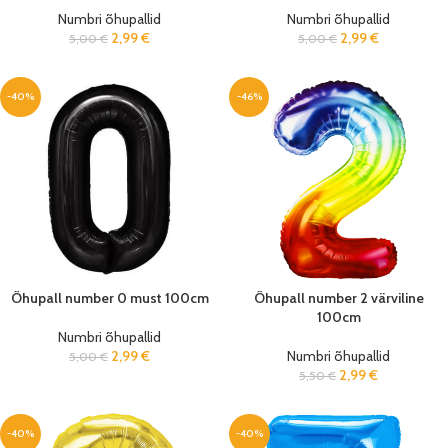
Numbri õhupallid
Numbri õhupallid
2,99
€
2,99
€
5,00
€
5,00
€
-40%
-46%
Õhupall number 0 must 100cm
Õhupall number 2 värviline
100cm
Numbri õhupallid
2,99
€
Numbri õhupallid
5,00
€
2,99
€
5,50
€
-40%
-40%