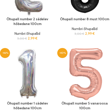
Õhupall number 2 sädelev
Õhupall number 8 must 100cm
hõbedane 100cm
Numbri õhupallid
Numbri õhupallid
2,99
€
5,00
€
2,99
€
5,00
€
-46%
-40%
Õhupall number 1 sädelev
Õhupall number 5 vanaroosa
hõbedane 100cm
100cm