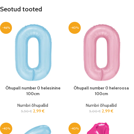
Seotud tooted
-46%
-40%
Õhupall number 0 helesinine
Õhupall number 0 heleroosa
100cm
100cm
Numbri õhupallid
Numbri õhupallid
2,99
€
2,99
€
5,50
€
5,00
€
-40%
-40%