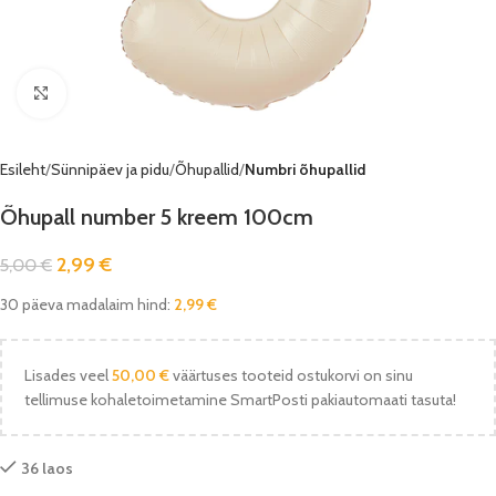
Vaata pilti
Esileht
Sünnipäev ja pidu
Õhupallid
Numbri õhupallid
Õhupall number 5 kreem 100cm
2,99
€
5,00
€
30 päeva madalaim hind:
2,99
€
Lisades veel
50,00
€
väärtuses tooteid ostukorvi on sinu
tellimuse kohaletoimetamine SmartPosti pakiautomaati tasuta!
36 laos