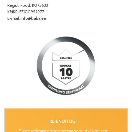
Registrikood: 11075633
KMKR: EE100952977
E-mail:
info@kraba.ee
KLIENDITUGI
E-poe tellimuste ja toodetega seotud küsimused