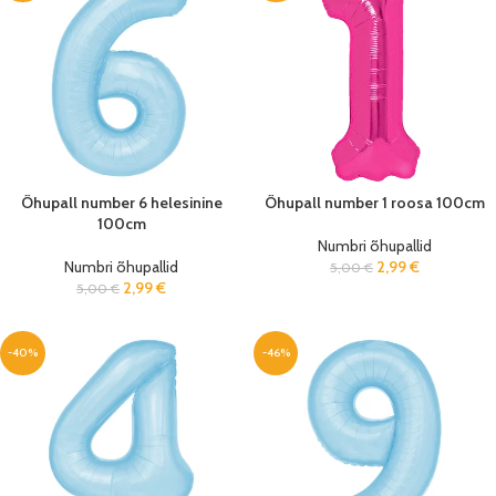
Õhupall number 6 helesinine
Õhupall number 1 roosa 100cm
100cm
Numbri õhupallid
Numbri õhupallid
2,99
€
5,00
€
2,99
€
5,00
€
-40%
-46%