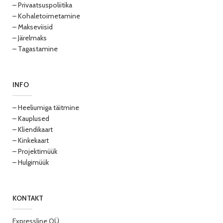
– Privaatsuspoliitika
– Kohaletoimetamine
– Makseviisid
– Järelmaks
– Tagastamine
INFO
– Heeliumiga täitmine
– Kauplused
– Kliendikaart
– Kinkekaart
– Projektimüük
– Hulgimüük
KONTAKT
Expressline OÜ