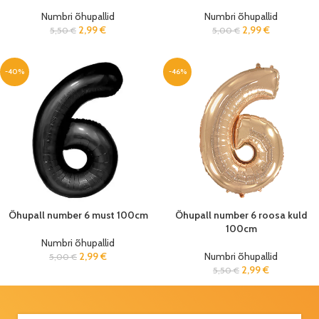
Numbri õhupallid
Numbri õhupallid
2,99
€
2,99
€
5,50
€
5,00
€
-40%
-46%
Õhupall number 6 must 100cm
Õhupall number 6 roosa kuld
100cm
Numbri õhupallid
2,99
€
Numbri õhupallid
5,00
€
2,99
€
5,50
€