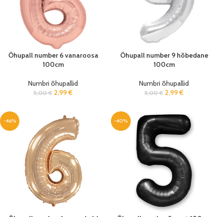
Õhupall number 6 vanaroosa
Õhupall number 9 hõbedane
100cm
100cm
Numbri õhupallid
Numbri õhupallid
2,99
€
2,99
€
5,00
€
5,00
€
-46%
-40%