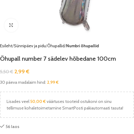
Vaata pilti
Esileht
Sünnipäev ja pidu
Õhupallid
Numbri õhupallid
Õhupall number 7 sädelev hõbedane 100cm
2,99
€
5,50
€
30 päeva madalaim hind:
2,99
€
Lisades veel
50,00
€
väärtuses tooteid ostukorvi on sinu
tellimuse kohaletoimetamine SmartPosti pakiautomaati tasuta!
56 laos