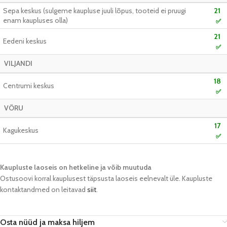
Sepa keskus (sulgeme kaupluse juuli lõpus, tooteid ei pruugi
21
enam kaupluses olla)
✅
21
Eedeni keskus
✅
VILJANDI
18
Centrumi keskus
✅
VÕRU
17
Kagukeskus
✅
Kaupluste laoseis on hetkeline ja võib muutuda​
Ostusoovi korral kauplusest täpsusta laoseis eelnevalt üle. Kaupluste
kontaktandmed on leitavad
siit
.
Osta nüüd ja maksa hiljem