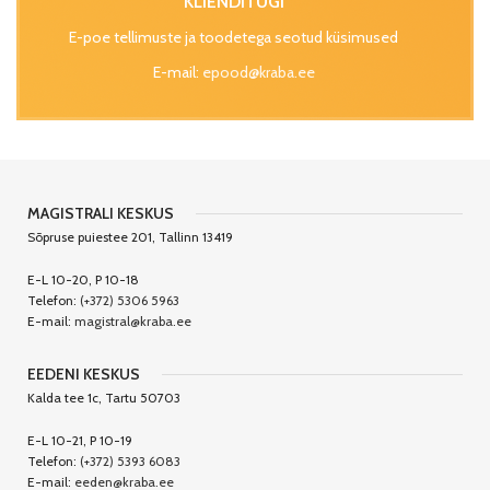
KLIENDITUGI
E-poe tellimuste ja toodetega seotud küsimused
E-mail:
epood@kraba.ee
MAGISTRALI KESKUS
Sõpruse puiestee 201, Tallinn 13419
E-L 10-20, P 10-18
Telefon:
(+372) 5306 5963
E-mail:
magistral@kraba.ee
EEDENI KESKUS
Kalda tee 1c, Tartu 50703
E-L 10-21, P 10-19
Telefon:
(+372) 5393 6083
E-mail:
eeden@kraba.ee