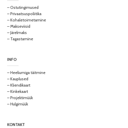
– Ostutingimused
– Privaatsuspoliitika
– Kohaletoimetamine
– Makseviisid
– Järelmaks
– Tagastamine
INFO
– Heeliumiga täitmine
– Kauplused
– Kliendikaart
– Kinkekaart
– Projektimüük
– Hulgimüük
KONTAKT