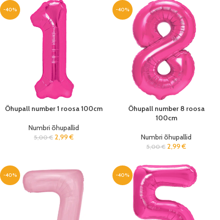
-40%
-40%
Õhupall number 1 roosa 100cm
Õhupall number 8 roosa
100cm
Numbri õhupallid
2,99
€
Numbri õhupallid
5,00
€
2,99
€
5,00
€
-40%
-40%