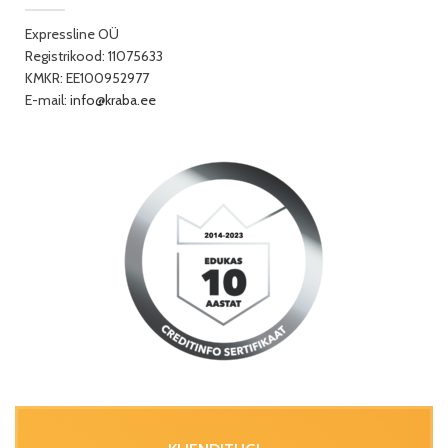
Expressline OÜ
Registrikood: 11075633
KMKR: EE100952977
E-mail:
info@kraba.ee