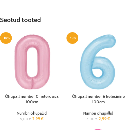
Seotud tooted
-40%
-40%
Õhupall number 0 heleroosa
Õhupall number 6 helesinine
100cm
100cm
Numbri õhupallid
Numbri õhupallid
2,99
€
2,99
€
5,00
€
5,00
€