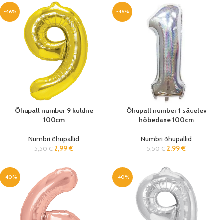
-46%
-46%
Õhupall number 9 kuldne
Õhupall number 1 sädelev
100cm
hõbedane 100cm
Numbri õhupallid
Numbri õhupallid
2,99
€
2,99
€
5,50
€
5,50
€
-40%
-40%