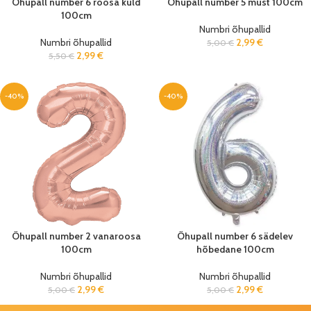
Õhupall number 6 roosa kuld
Õhupall number 5 must 100cm
100cm
Numbri õhupallid
Numbri õhupallid
2,99
€
5,00
€
2,99
€
5,50
€
-40%
-40%
Õhupall number 2 vanaroosa
Õhupall number 6 sädelev
100cm
hõbedane 100cm
Numbri õhupallid
Numbri õhupallid
2,99
€
2,99
€
5,00
€
5,00
€