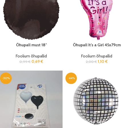
Õhupall must 18″
Õhupall It’s a Girl 45x79cm
Foolium õhupallid
Foolium õhupallid
0,69
€
1,10
€
0,99
€
2,00
€
-30%
-44%