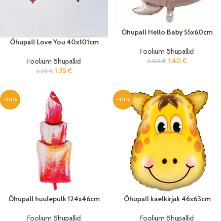
Õhupall Hello Baby 55x60cm
Õhupall Love You 40x101cm
Foolium õhupallid
1,40
€
Foolium õhupallid
2,00
€
1,35
€
2,25
€
-30%
-40%
Õhupall huulepulk 124x46cm
Õhupall kaelkirjak 46x63cm
Foolium õhupallid
Foolium õhupallid