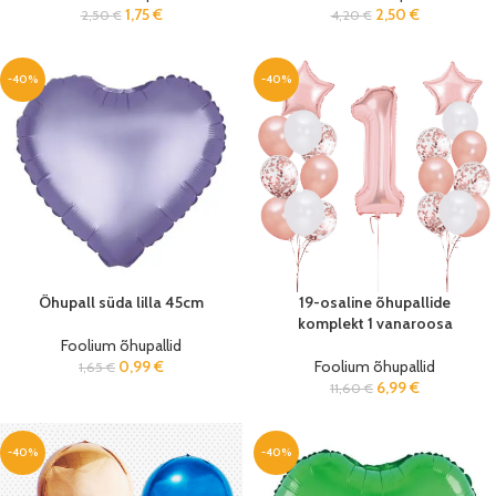
1,75
€
2,50
€
2,50
€
4,20
€
-40%
-40%
Õhupall süda lilla 45cm
19-osaline õhupallide
komplekt 1 vanaroosa
Foolium õhupallid
0,99
€
Foolium õhupallid
1,65
€
6,99
€
11,60
€
-40%
-40%