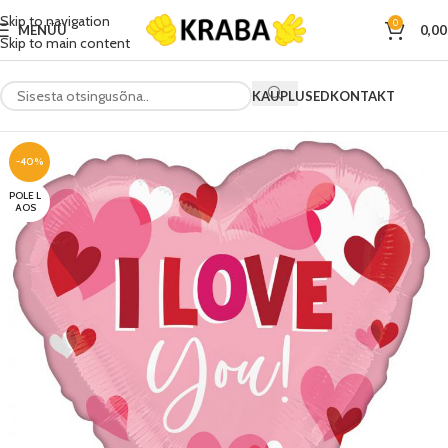
Skip to navigation
0
MENÜÜ
0,0
Skip to main content
KAUPLUSED
KONTAKT
-40%
POLE L
AOS