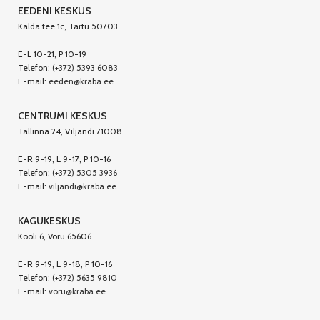
EEDENI KESKUS
Kalda tee 1c, Tartu 50703
E-L 10-21, P 10-19
Telefon:
(+372) 5393 6083
E-mail:
eeden@kraba.ee
CENTRUMI KESKUS
Tallinna 24, Viljandi 71008
E-R 9-19, L 9-17, P 10-16
Telefon:
(+372) 5305 3936
E-mail:
viljandi@kraba.ee
KAGUKESKUS
Kooli 6, Võru 65606
E-R 9-19, L 9-18, P 10-16
Telefon:
(+372) 5635 9810
E-mail:
voru@kraba.ee