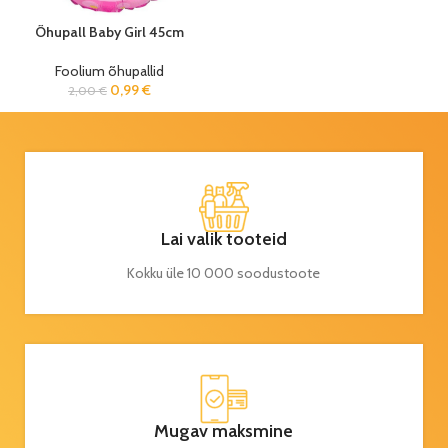
Õhupall Baby Girl 45cm
Foolium õhupallid
0,99
€
2,00
€
Lai valik tooteid
Kokku üle 10 000 soodustoote
Mugav maksmine