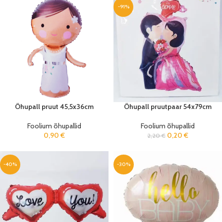
-91%
Õhupall pruut 45,5x36cm
Õhupall pruutpaar 54x79cm
Foolium õhupallid
Foolium õhupallid
0,90
€
0,20
€
2,20
€
-40%
-30%