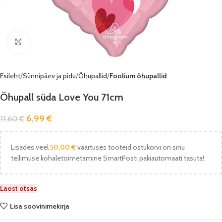
Vaata pilti
Esileht
Sünnipäev ja pidu
Õhupallid
Foolium õhupallid
Õhupall süda Love You 71cm
6,99
€
11,60
€
Lisades veel
50,00
€
väärtuses tooteid ostukorvi on sinu
tellimuse kohaletoimetamine SmartPosti pakiautomaati tasuta!
Laost otsas
Lisa soovinimekirja