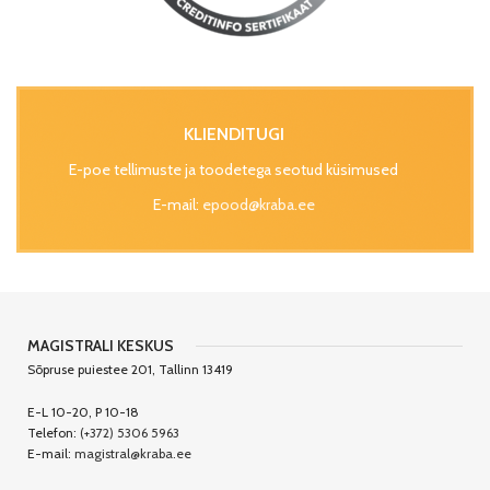
KLIENDITUGI
E-poe tellimuste ja toodetega seotud küsimused
E-mail:
epood@kraba.ee
MAGISTRALI KESKUS
Sõpruse puiestee 201, Tallinn 13419
E-L 10-20, P 10-18
Telefon:
(+372) 5306 5963
E-mail:
magistral@kraba.ee