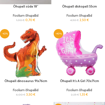
Õhupall süda 18″
Õhupall diskopall 55cm
Foolium õhupallid
Foolium õhupallid
0,70
€
2,50
€
1,00
€
4,50
€
-42%
-40%
Õhupall dinosaurus 91x76cm
Õhupall It’s A Girl 70x71cm
Foolium õhupallid
Foolium õhupallid
3,50
€
1,35
€
6,00
€
2,25
€