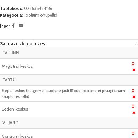
Tootekood:
026635454186
Kategooria:
Foolium õhupallid
Jaga:
Saadavus kauplustes
TALLINN
0
Magistrali keskus
❌
TARTU
Sepa keskus (sulgeme kaupluse juuli lõpus, tooteid ei pruugi enam
0
kaupluses olla)
❌
0
Eedeni keskus
❌
VILJANDI
0
Centrumi keskus