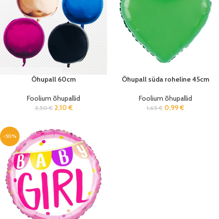
Õhupall 60cm
Õhupall süda roheline 45cm
Foolium õhupallid
Foolium õhupallid
2,10
€
0,99
€
3,50
€
1,65
€
-50%