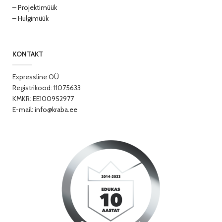
– Projektimüük
– Hulgimüük
KONTAKT
Expressline OÜ
Registrikood: 11075633
KMKR: EE100952977
E-mail:
info@kraba.ee