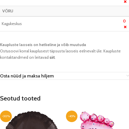
❌
VÕRU
0
Kagukeskus
❌
Kaupluste laoseis on hetkeline ja võib muutuda​
Ostusoovi korral kauplusest täpsusta laoseis eelnevalt üle. Kaupluste
kontaktandmed on leitavad
siit
.
Osta nüüd ja maksa hiljem
Seotud tooted
-30%
-45%