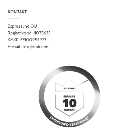
KONTAKT
Expressline OÜ
Registrikood: 11075633
KMKR: EE100952977
E-mail:
info@kraba.ee