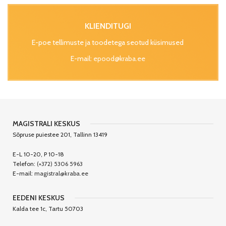
KLIENDITUGI
E-poe tellimuste ja toodetega seotud küsimused
E-mail:
epood@kraba.ee
MAGISTRALI KESKUS
Sõpruse puiestee 201, Tallinn 13419
E-L 10-20, P 10-18
Telefon:
(+372) 5306 5963
E-mail:
magistral@kraba.ee
EEDENI KESKUS
Kalda tee 1c, Tartu 50703