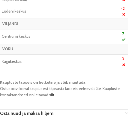
-2
Eedeni keskus
❌
VILJANDI
7
Centrumi keskus
✅
VÕRU
0
Kagukeskus
❌
Kaupluste laoseis on hetkeline ja võib muutuda​
Ostusoovi korral kauplusest täpsusta laoseis eelnevalt üle. Kaupluste
kontaktandmed on leitavad
siit
.
Osta nüüd ja maksa hiljem