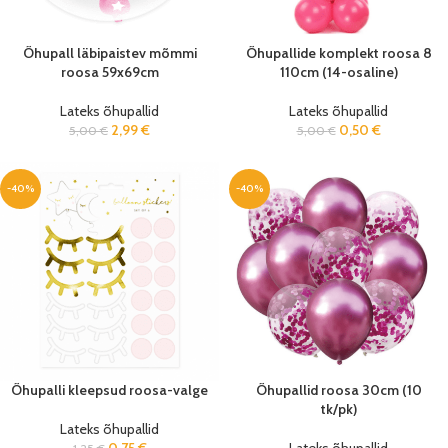
Õhupall läbipaistev mõmmi
Õhupallide komplekt roosa 8
roosa 59x69cm
110cm (14-osaline)
Lateks õhupallid
Lateks õhupallid
2,99
€
0,50
€
5,00
€
5,00
€
-40%
-40%
Õhupalli kleepsud roosa-valge
Õhupallid roosa 30cm (10
tk/pk)
Lateks õhupallid