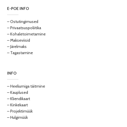
E-POE INFO
– Ostutingimused
– Privaatsuspoliitika
– Kohaletoimetamine
– Makseviisid
– Järelmaks
– Tagastamine
INFO
– Heeliumiga täitmine
– Kauplused
– Kliendikaart
– Kinkekaart
– Projektimüük
– Hulgimüük