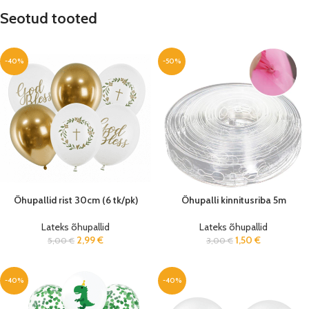
Seotud tooted
-40%
-50%
Õhupallid rist 30cm (6 tk/pk)
Õhupalli kinnitusriba 5m
Lateks õhupallid
Lateks õhupallid
2,99
€
1,50
€
5,00
€
3,00
€
-40%
-40%