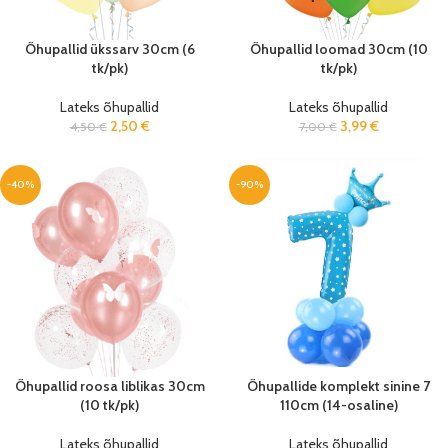
Õhupallid ükssarv 30cm (6
Õhupallid loomad 30cm (10
tk/pk)
tk/pk)
Lateks õhupallid
Lateks õhupallid
2,50
€
3,99
€
4,50
€
7,00
€
-40%
-90%
Õhupallid roosa liblikas 30cm
Õhupallide komplekt sinine 7
(10 tk/pk)
110cm (14-osaline)
Lateks õhupallid
Lateks õhupallid