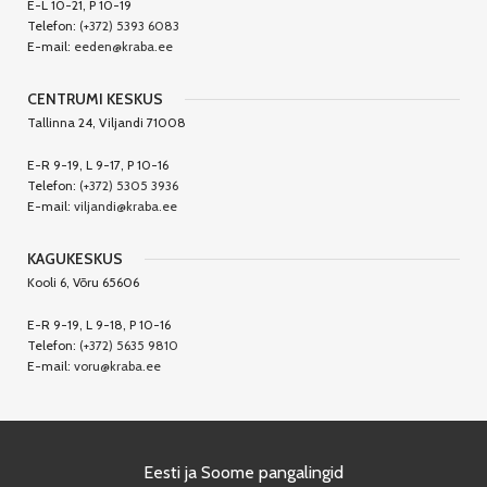
E-L 10-21, P 10-19
Telefon:
(+372) 5393 6083
E-mail:
eeden@kraba.ee
CENTRUMI KESKUS
Tallinna 24, Viljandi 71008
E-R 9-19, L 9-17, P 10-16
Telefon:
(+372) 5305 3936
E-mail:
viljandi@kraba.ee
KAGUKESKUS
Kooli 6, Võru 65606
E-R 9-19, L 9-18, P 10-16
Telefon:
(+372) 5635 9810
E-mail:
voru@kraba.ee
Eesti ja Soome pangalingid