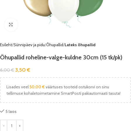
Vaata pilti
Esileht
Sünnipäev ja pidu
Õhupallid
Lateks õhupallid
Õhupallid roheline-valge-kuldne 30cm (15 tk/pk)
3,50
€
6,00
€
Lisades veel
50,00
€
väärtuses tooteid ostukorvi on sinu
tellimuse kohaletoimetamine SmartPosti pakiautomaati tasuta!
5 laos