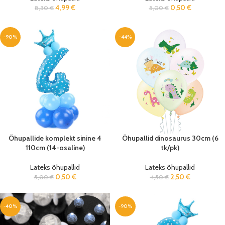
4,99
€
0,50
€
8,30
€
5,00
€
-90%
-44%
Õhupallide komplekt sinine 4
Õhupallid dinosaurus 30cm (6
110cm (14-osaline)
tk/pk)
Lateks õhupallid
Lateks õhupallid
0,50
€
2,50
€
5,00
€
4,50
€
-40%
-90%