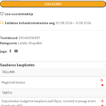
LISA KORVI
Lisa soovinimekirja
Eeldatav kohaletoimetamise aeg:
10.08.2026 – 11.08.2026
Tootekood:
5904610169117
Kategooria:
Lateks õhupallid
Jaga:
Saadavus kauplustes
TALLINN
0
Magistrali keskus
❌
TARTU
Sepa keskus (sulgeme kaupluse juuli lõpus, tooteid ei pruugi enam
-5
kaupluses olla)
❌