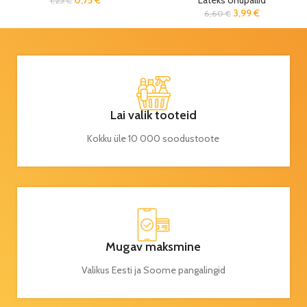
0,75
€
Lateks õhupallid
1,25
€
3,99
€
6,60
€
Lai valik tooteid
Kokku üle 10 000 soodustoote
Mugav maksmine
Valikus Eesti ja Soome pangalingid