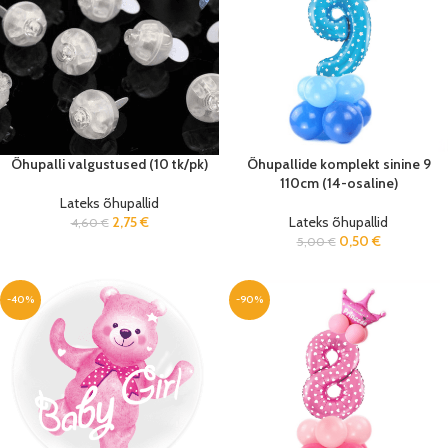
Õhupalli valgustused (10 tk/pk)
Õhupallide komplekt sinine 9
110cm (14-osaline)
Lateks õhupallid
2,75
€
Lateks õhupallid
4,60
€
0,50
€
5,00
€
-40%
-90%