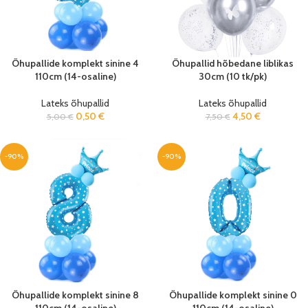
Õhupallide komplekt sinine 4
Õhupallid hõbedane liblikas
110cm (14-osaline)
30cm (10 tk/pk)
Lateks õhupallid
Lateks õhupallid
0,50
€
4,50
€
5,00
€
7,50
€
-90%
-90%
Õhupallide komplekt sinine 8
Õhupallide komplekt sinine 0