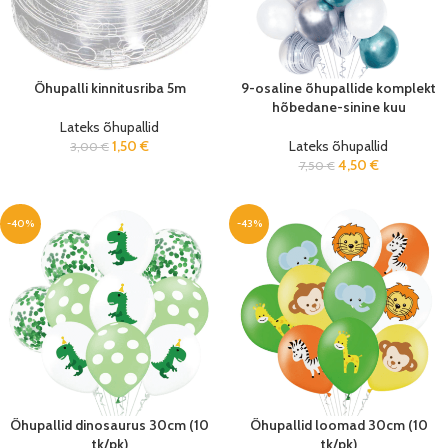
Õhupalli kinnitusriba 5m
9-osaline õhupallide komplekt
hõbedane-sinine kuu
Lateks õhupallid
1,50
€
Lateks õhupallid
3,00
€
4,50
€
7,50
€
-40%
-43%
Õhupallid dinosaurus 30cm (10
Õhupallid loomad 30cm (10
tk/pk)
tk/pk)