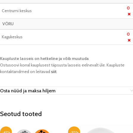
0
Centrumi keskus
❌
VÕRU
0
Kagukeskus
❌
Kaupluste laoseis on hetkeline ja võib muutuda​
Ostusoovi korral kauplusest täpsusta laoseis eelnevalt üle. Kaupluste
kontaktandmed on leitavad
siit
.
Osta nüüd ja maksa hiljem
Seotud tooted
-43%
-90%