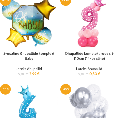
-40%
-90%
5-osaline õhupallide komplekt
Õhupallide komplekt roosa 9
Baby
110cm (14-osaline)
Lateks õhupallid
Lateks õhupallid
2,99
€
0,50
€
5,00
€
5,00
€
-90%
-40%