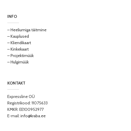
INFO
– Heeliumiga täitmine
– Kauplused
– Kliendikaart
– Kinkekaart
– Projektimüük
– Hulgimüük
KONTAKT
Expressline OÜ
Registrikood: 11075633
KMKR: EE100952977
E-mail:
info@kraba.ee