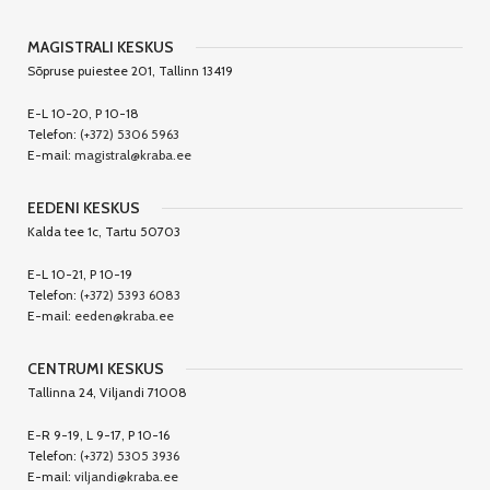
MAGISTRALI KESKUS
Sõpruse puiestee 201, Tallinn 13419
E-L 10-20, P 10-18
Telefon:
(+372) 5306 5963
E-mail:
magistral@kraba.ee
EEDENI KESKUS
Kalda tee 1c, Tartu 50703
E-L 10-21, P 10-19
Telefon:
(+372) 5393 6083
E-mail:
eeden@kraba.ee
CENTRUMI KESKUS
Tallinna 24, Viljandi 71008
E-R 9-19, L 9-17, P 10-16
Telefon:
(+372) 5305 3936
E-mail:
viljandi@kraba.ee