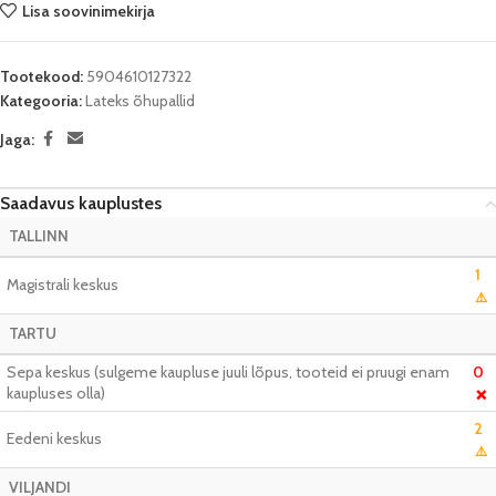
Lisa soovinimekirja
Tootekood:
5904610127322
Kategooria:
Lateks õhupallid
Jaga:
Saadavus kauplustes
TALLINN
1
Magistrali keskus
⚠️
TARTU
Sepa keskus (sulgeme kaupluse juuli lõpus, tooteid ei pruugi enam
0
kaupluses olla)
❌
2
Eedeni keskus
⚠️
VILJANDI