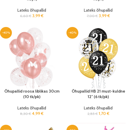
Lateks õhupallid
Lateks õhupallid
3,99
€
3,99
€
6,60
€
7,00
€
-40%
-40%
Õhupallid roosa liblikas 30cm
Õhupallid HB 21 must-kuldne
(10 tk/pk)
12″ (6 tk/pk)
Lateks õhupallid
Lateks õhupallid
4,99
€
1,70
€
8,30
€
2,85
€