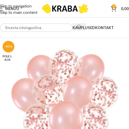
Skip to navigation
0
MENÜÜ
0,0
Skip to main content
KAUPLUSED
KONTAKT
-40%
POLE L
AOS