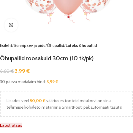
Vaata pilti
Esileht
Sünnipäev ja pidu
Õhupallid
Lateks õhupallid
Õhupallid roosakuld 30cm (10 tk/pk)
3,99
€
6,60
€
30 päeva madalaim hind:
3,99
€
Lisades veel
50,00
€
väärtuses tooteid ostukorvi on sinu
tellimuse kohaletoimetamine SmartPosti pakiautomaati tasuta!
Laost otsas