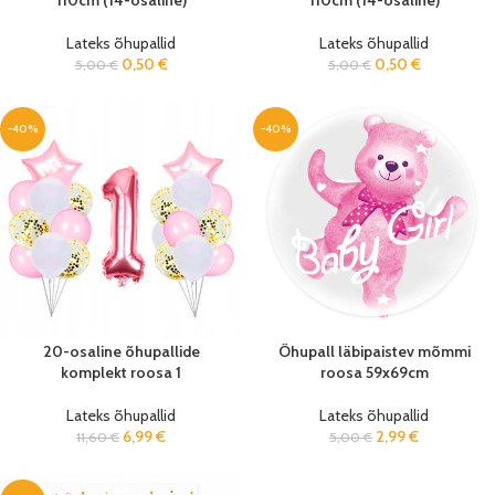
110cm (14-osaline)
110cm (14-osaline)
Lateks õhupallid
Lateks õhupallid
0,50
€
0,50
€
5,00
€
5,00
€
-40%
-40%
20-osaline õhupallide
Õhupall läbipaistev mõmmi
komplekt roosa 1
roosa 59x69cm
Lateks õhupallid
Lateks õhupallid
6,99
€
2,99
€
11,60
€
5,00
€