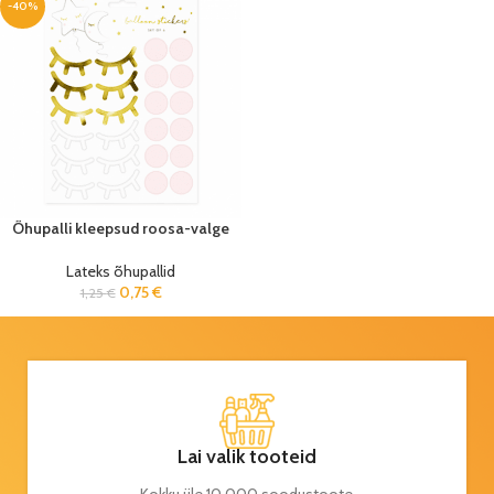
-40%
Õhupalli kleepsud roosa-valge
Lateks õhupallid
0,75
€
1,25
€
Lai valik tooteid