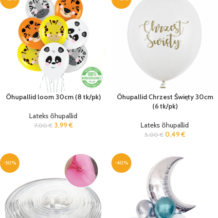
Õhupallid loom 30cm (8 tk/pk)
Õhupallid Chrzest Święty 30cm
(6 tk/pk)
Lateks õhupallid
3,99
€
Lateks õhupallid
7,00
€
0,49
€
5,00
€
-50%
-40%