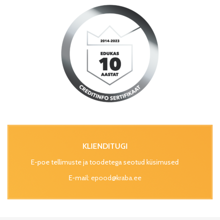
KLIENDITUGI
E-poe tellimuste ja toodetega seotud küsimused
E-mail:
epood@kraba.ee