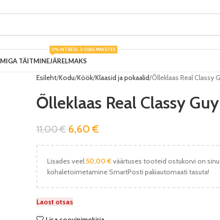
0% INTRESS, 3-OSAS MAKSTES
UMIGA TÄITMINE
JÄRELMAKS
Esileht
Kodu
Köök
Klaasid ja pokaalid
Õlleklaas Real Classy
Õlleklaas Real Classy G
6,60
€
11,00
€
Lisades veel
50,00
€
väärtuses tooteid ostukorvi on sinu
kohaletoimetamine SmartPosti pakiautomaati tasuta!
Laost otsas
Lisa soovinimekirja