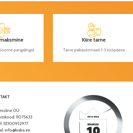
maksmine
Kiire tarne
a Soome pangalingid
Tarne pakiautomaati 1-3 tööpäeva
TAKT
essline OÜ
strikood: 11075633
: EE100952977
il:
info@kraba.ee