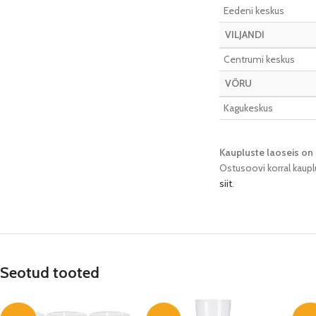
Eedeni keskus
VILJANDI
Centrumi keskus
VÕRU
Kagukeskus
Kaupluste laoseis on 
Ostusoovi korral kaupl
siit
.
Seotud tooted