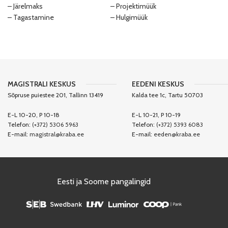
– Järelmaks
– Projektimüük
– Tagastamine
– Hulgimüük
MAGISTRALI KESKUS
EEDENI KESKUS
Sõpruse puiestee 201, Tallinn 13419
Kalda tee 1c, Tartu 50703
E-L 10-20, P 10-18
E-L 10-21, P 10-19
Telefon:
(+372) 5306 5963
Telefon:
(+372) 5393 6083
E-mail:
magistral@kraba.ee
E-mail:
eeden@kraba.ee
Eesti ja Soome pangalingid