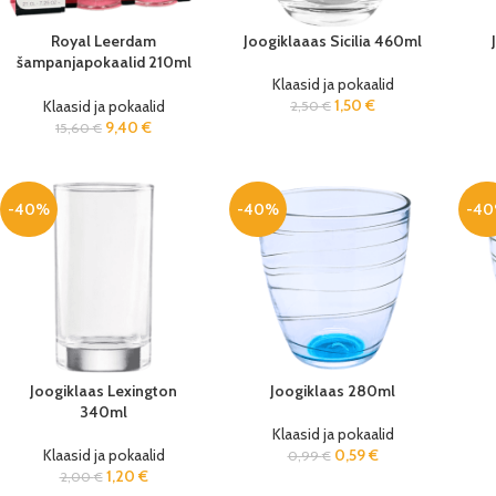
Royal Leerdam
Joogiklaaas Sicilia 460ml
šampanjapokaalid 210ml
(3 tk/pk)
Klaasid ja pokaalid
1,50
€
Klaasid ja pokaalid
2,50
€
9,40
€
15,60
€
-40%
-40%
-4
Joogiklaas Lexington
Joogiklaas 280ml
340ml
Klaasid ja pokaalid
Klaasid ja pokaalid
0,59
€
0,99
€
1,20
€
2,00
€