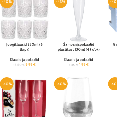
-40%
-43%
-4
Joogiklaasid 230ml (6
Šampanjapokaalid
Gi
tk/pk)
plastikust 130ml (4 tk/pk)
Klaasid ja pokaalid
Klaasid ja pokaalid
9,99
€
1,99
€
16,60
€
3,50
€
-40%
-40%
-4