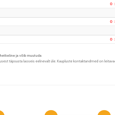
0
0
0
hetkeline ja võib muutuda​
usest täpsusta laoseis eelnevalt üle. Kaupluste kontaktandmed on leitava