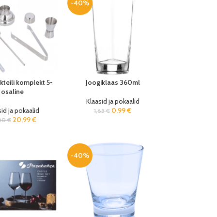
-40%
kteili komplekt 5-
Joogiklaas 360ml
osaline
Klaasid ja pokaalid
id ja pokaalid
0,99
€
1,65
€
20,99
€
00
€
-40%