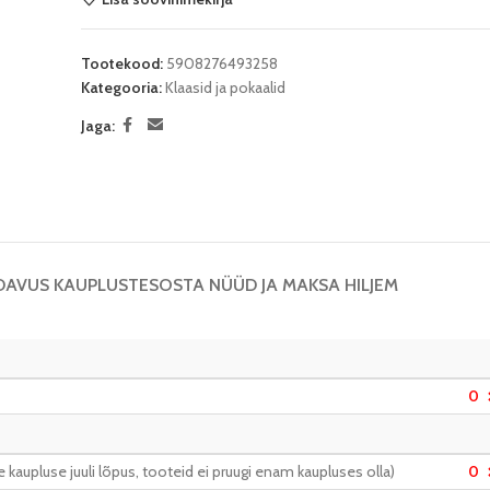
Tootekood:
5908276493258
Kategooria:
Klaasid ja pokaalid
Jaga:
DAVUS KAUPLUSTES
OSTA NÜÜD JA MAKSA HILJEM
0
kaupluse juuli lõpus, tooteid ei pruugi enam kaupluses olla)
0