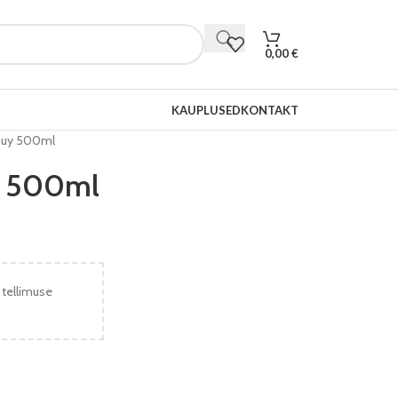
0,00
€
KAUPLUSED
KONTAKT
 Guy 500ml
uy 500ml
 tellimuse