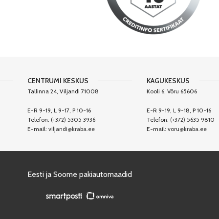
CENTRUMI KESKUS
KAGUKESKUS
Tallinna 24, Viljandi 71008
Kooli 6, Võru 65606
E-R 9-19, L 9-17, P 10-16
E-R 9-19, L 9-18, P 10-16
Telefon:
(+372) 5305 3936
Telefon:
(+372) 5635 9810
E-mail:
viljandi@kraba.ee
E-mail:
voru@kraba.ee
Eesti ja Soome pakiautomaadid