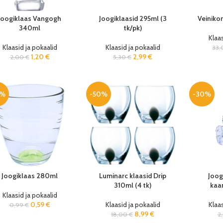
Joogiklaas Vangogh
Joogiklaasid 295ml (3
Veiniko
340ml
tk/pk)
Klaas
Klaasid ja pokaalid
Klaasid ja pokaalid
33
1,20
€
2,99
€
2,00
€
5,30
€
0%
-50%
-30%
Joogiklaas 280ml
Luminarc klaasid Drip
Joog
310ml (4 tk)
kaa
Klaasid ja pokaalid
0,59
€
Klaasid ja pokaalid
Klaas
0,99
€
8,99
€
18,00
€
2