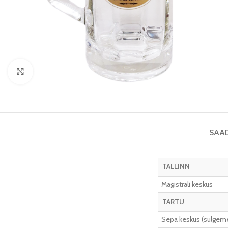
Vaata pilti
SAA
TALLINN
Magistrali keskus
TARTU
Sepa keskus (sulgeme 