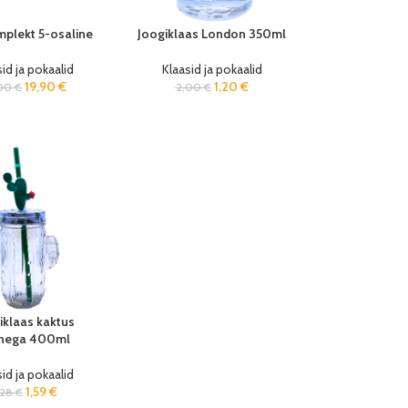
mplekt 5-osaline
Joogiklaas London 350ml
id ja pokaalid
Klaasid ja pokaalid
19,90
€
1,20
€
,00
€
2,00
€
iklaas kaktus
nega 400ml
id ja pokaalid
1,59
€
,28
€