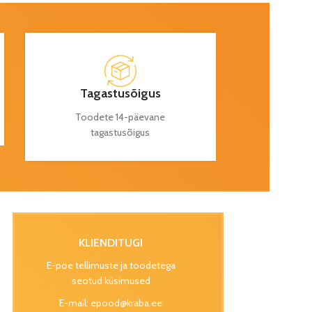
Tagastusõigus
Toodete 14-päevane
tagastusõigus
KLIENDITUGI
E-poe tellimuste ja toodetega
seotud küsimused
E-mail:
epood@kraba.ee