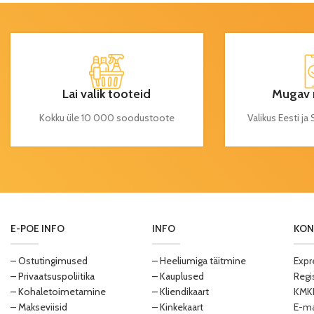
Lai valik tooteid
Mugav 
Kokku üle 10 000 soodustoote
Valikus Eesti j
E-POE INFO
INFO
KON
– Ostutingimused
– Heeliumiga täitmine
Expr
– Privaatsuspoliitika
– Kauplused
Regi
– Kohaletoimetamine
– Kliendikaart
KMKR
– Makseviisid
– Kinkekaart
E-ma