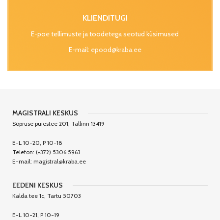
KLIENDITUGI
E-poe tellimuste ja toodetega seotud küsimused
E-mail:
epood@kraba.ee
MAGISTRALI KESKUS
Sõpruse puiestee 201, Tallinn 13419
E-L 10-20, P 10-18
Telefon:
(+372) 5306 5963
E-mail:
magistral@kraba.ee
EEDENI KESKUS
Kalda tee 1c, Tartu 50703
E-L 10-21, P 10-19