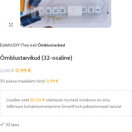
Vaata pilti
Esileht
DIY (Tee ise)
Õmblustarbed
Õmblustarvikud (32-osaline)
0,99
€
2,00
€
30 päeva madalaim hind:
0,99
€
Lisades veel
50,00
€
väärtuses tooteid ostukorvi on sinu
tellimuse kohaletoimetamine SmartPosti pakiautomaati tasuta!
32 laos