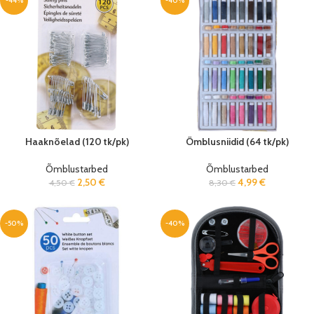
-44%
-40%
Haaknõelad (120 tk/pk)
Õmblusniidid (64 tk/pk)
Õmblustarbed
Õmblustarbed
2,50
€
4,99
€
4,50
€
8,30
€
-50%
-40%