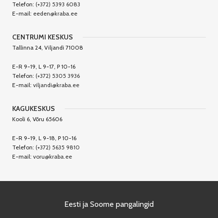
Telefon:
(+372) 5393 6083
E-mail:
eeden@kraba.ee
CENTRUMI KESKUS
Tallinna 24, Viljandi 71008
E-R 9-19, L 9-17, P 10-16
Telefon:
(+372) 5305 3936
E-mail:
viljandi@kraba.ee
KAGUKESKUS
Kooli 6, Võru 65606
E-R 9-19, L 9-18, P 10-16
Telefon:
(+372) 5635 9810
E-mail:
voru@kraba.ee
Eesti ja Soome pangalingid