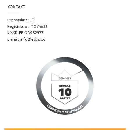
KONTAKT
Expressline OÜ
Registrikood: 11075633
KMKR: EE100952977
E-mail:
info@kraba.ee