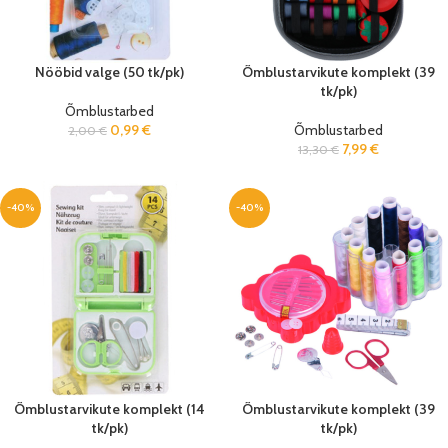
Nööbid valge (50 tk/pk)
Õmblustarvikute komplekt (39
tk/pk)
Õmblustarbed
0,99
€
Õmblustarbed
2,00
€
7,99
€
13,30
€
-40%
-40%
Õmblustarvikute komplekt (14
Õmblustarvikute komplekt (39
tk/pk)
tk/pk)