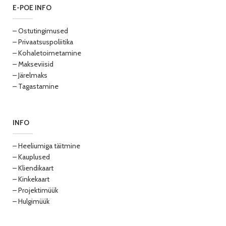
E-POE INFO
– Ostutingimused
– Privaatsuspoliitika
– Kohaletoimetamine
– Makseviisid
– Järelmaks
– Tagastamine
INFO
– Heeliumiga täitmine
– Kauplused
– Kliendikaart
– Kinkekaart
– Projektimüük
– Hulgimüük