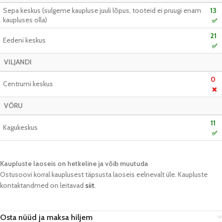
Sepa keskus (sulgeme kaupluse juuli lõpus, tooteid ei pruugi enam
13
kaupluses olla)
✅
21
Eedeni keskus
✅
VILJANDI
0
Centrumi keskus
❌
VÕRU
11
Kagukeskus
✅
Kaupluste laoseis on hetkeline ja võib muutuda​
Ostusoovi korral kauplusest täpsusta laoseis eelnevalt üle. Kaupluste
kontaktandmed on leitavad
siit
.
Osta nüüd ja maksa hiljem