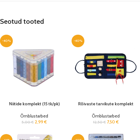
Seotud tooted
-40%
-40%
Niitide komplekt (15 tk/pk)
Rõivaste tarvikute komplekt
Õmblustarbed
Õmblustarbed
2,99
€
7,50
€
5,00
€
12,50
€