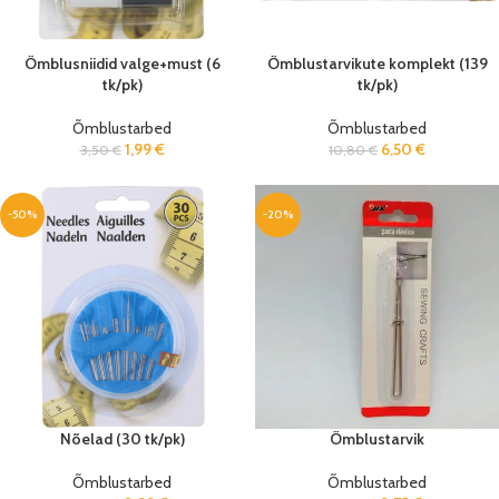
Õmblusniidid valge+must (6
Õmblustarvikute komplekt (139
tk/pk)
tk/pk)
Õmblustarbed
Õmblustarbed
1,99
€
6,50
€
3,50
€
10,80
€
-50%
-20%
Nõelad (30 tk/pk)
Õmblustarvik
Õmblustarbed
Õmblustarbed