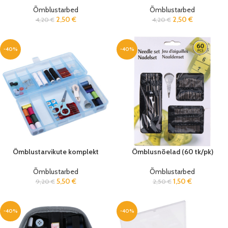
Õmblustarbed
Õmblustarbed
2,50
€
2,50
€
4,20
€
4,20
€
-40%
-40%
Õmblustarvikute komplekt
Õmblusnõelad (60 tk/pk)
Õmblustarbed
Õmblustarbed
5,50
€
1,50
€
9,20
€
2,50
€
-40%
-40%