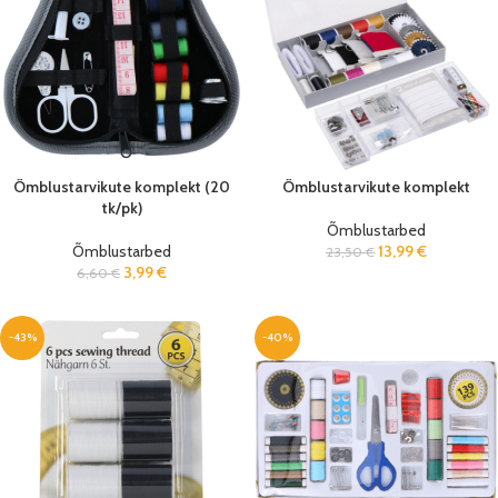
Õmblustarvikute komplekt (20
Õmblustarvikute komplekt
tk/pk)
Õmblustarbed
Õmblustarbed
13,99
€
23,50
€
3,99
€
6,60
€
-43%
-40%