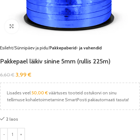
Vaata pilti
Esileht
Sünnipäev ja pidu
Pakkepaberid- ja vahendid
Pakkepael läikiv sinine 5mm (rullis 225m)
3,99
€
6,60
€
Lisades veel
50,00
€
väärtuses tooteid ostukorvi on sinu
tellimuse kohaletoimetamine SmartPosti pakiautomaati tasuta!
2 laos