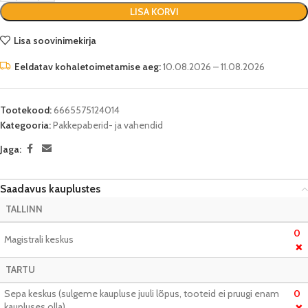
LISA KORVI
Lisa soovinimekirja
Eeldatav kohaletoimetamise aeg:
10.08.2026 – 11.08.2026
Tootekood:
6665575124014
Kategooria:
Pakkepaberid- ja vahendid
Jaga:
Saadavus kauplustes
TALLINN
0
Magistrali keskus
❌
TARTU
Sepa keskus (sulgeme kaupluse juuli lõpus, tooteid ei pruugi enam
0
kaupluses olla)
❌