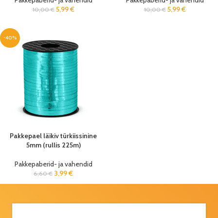
Pakkepaberid- ja vahendid
Pakkepaberid- ja vahendid
5,99
€
5,99
€
10,00
€
10,00
€
-40%
Pakkepael läikiv türkiissinine
5mm (rullis 225m)
Pakkepaberid- ja vahendid
3,99
€
6,60
€