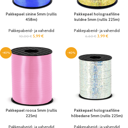
Pakkepael sinine 5mm (rullis
Pakkepael holograafiline
458m)
kuldne 5mm (rullis 225m)
Pakkepaberid- ja vahendid
Pakkepaberid- ja vahendid
5,99
€
3,99
€
10,00
€
6,60
€
-40%
-40%
Pakkepael roosa 5mm (rullis
Pakkepael holograafiline
225m)
hõbedane 5mm (rullis 225m)
Pakkepaberid- ja vahendid
Pakkepaberid- ja vahendid