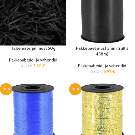
Täitematerjal must 50g
Pakkepael must 5mm (rullis
458m)
Pakkepaberid- ja vahendid
2,50
€
Pakkepaberid- ja vahendid
4,20
€
5,99
€
10,00
€
-40%
-40%