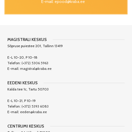
E-mail:
epood@kraba.ee
MAGISTRALI KESKUS
Sõpruse puiestee 201, Tallinn 13419
E-L 10-20, P 10-18
Telefon:
(+372) 5306 5963
E-mail:
magistral@kraba.ee
EEDENI KESKUS
Kalda tee 1c, Tartu 50703
E-L 10-21, P 10-19
Telefon:
(+372) 5393 6083
E-mail:
eeden@kraba.ee
CENTRUMI KESKUS