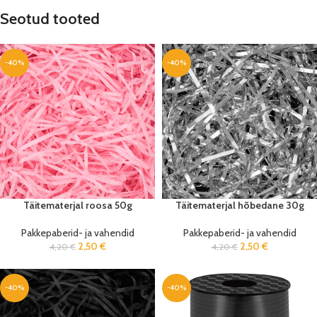
Seotud tooted
-40%
-40%
Täitematerjal roosa 50g
Täitematerjal hõbedane 30g
Pakkepaberid- ja vahendid
Pakkepaberid- ja vahendid
2,50
€
2,50
€
4,20
€
4,20
€
-40%
-40%