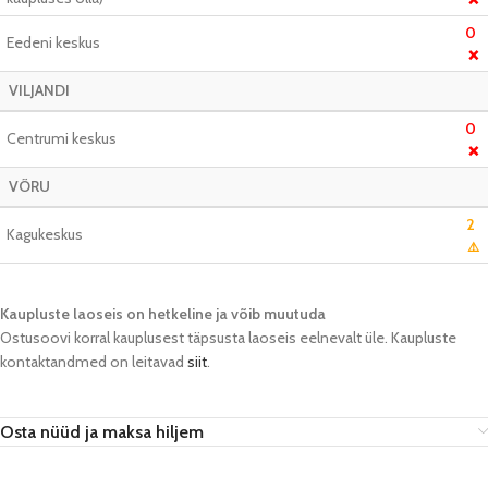
0
Eedeni keskus
❌
VILJANDI
0
Centrumi keskus
❌
VÕRU
2
Kagukeskus
⚠️
Kaupluste laoseis on hetkeline ja võib muutuda​
Ostusoovi korral kauplusest täpsusta laoseis eelnevalt üle. Kaupluste
kontaktandmed on leitavad
siit
.
Osta nüüd ja maksa hiljem