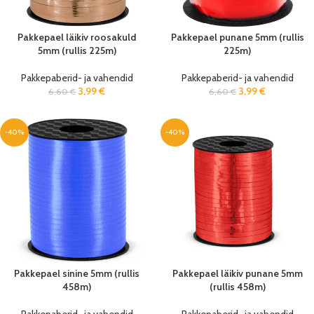
Pakkepael läikiv roosakuld
Pakkepael punane 5mm (rullis
5mm (rullis 225m)
225m)
Pakkepaberid- ja vahendid
Pakkepaberid- ja vahendid
3,99
€
3,99
€
6,60
€
6,60
€
-40%
-40%
Pakkepael sinine 5mm (rullis
Pakkepael läikiv punane 5mm
458m)
(rullis 458m)