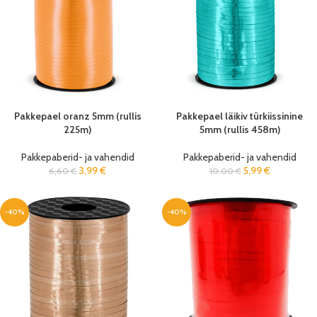
Pakkepael oranz 5mm (rullis
Pakkepael läikiv türkiissinine
225m)
5mm (rullis 458m)
Pakkepaberid- ja vahendid
Pakkepaberid- ja vahendid
3,99
€
5,99
€
6,60
€
10,00
€
-40%
-40%