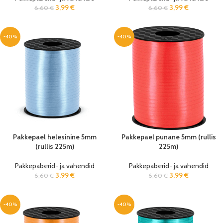
3,99
€
3,99
€
6,60
€
6,60
€
-40%
-40%
Pakkepael helesinine 5mm
Pakkepael punane 5mm (rullis
(rullis 225m)
225m)
Pakkepaberid- ja vahendid
Pakkepaberid- ja vahendid
3,99
€
3,99
€
6,60
€
6,60
€
-40%
-40%