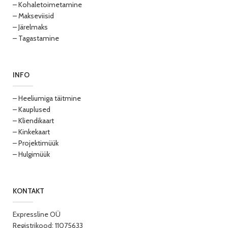
– Kohaletoimetamine
– Makseviisid
– Järelmaks
– Tagastamine
INFO
– Heeliumiga täitmine
– Kauplused
– Kliendikaart
– Kinkekaart
– Projektimüük
– Hulgimüük
KONTAKT
Expressline OÜ
Registrikood: 11075633