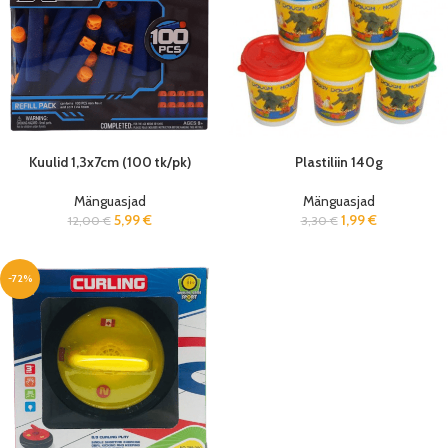
Kuulid 1,3x7cm (100 tk/pk)
Plastiliin 140g
Mänguasjad
Mänguasjad
5,99
€
1,99
€
12,00
€
3,30
€
-72%