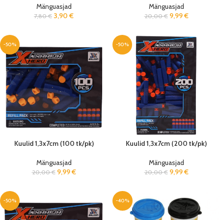
Mänguasjad
Mänguasjad
3,90
€
9,99
€
7,80
€
20,00
€
-50%
-50%
Kuulid 1,3x7cm (100 tk/pk)
Kuulid 1,3x7cm (200 tk/pk)
Mänguasjad
Mänguasjad
9,99
€
9,99
€
20,00
€
20,00
€
-50%
-40%