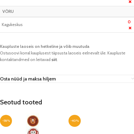
❌
VÕRU
0
Kagukeskus
❌
Kaupluste laoseis on hetkeline ja võib muutuda​
Ostusoovi korral kauplusest täpsusta laoseis eelnevalt üle. Kaupluste
kontaktandmed on leitavad
siit
.
Osta nüüd ja maksa hiljem
Seotud tooted
-58%
-40%