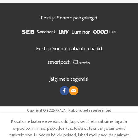
Eesti ja Soome pangalingid
Eesti ja Soome pakiautomaadid
Jälgi meie tegemisi
Copyright © 2025 KRABA | Kõik õigused reserveeritud
Kasutame kraba.ee veebisaidil „küpsiseid“, et saaksime tagada
e-poe toimimise, pakkudes kvaliteetset teenust ja erinevaid
funktsioone. Lubades kõik küpsised, lubad meil pakkuda parimat