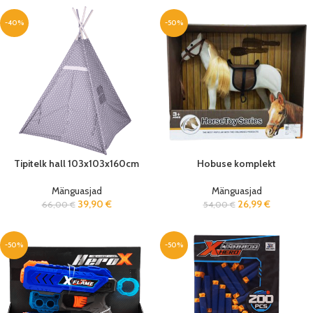
-40%
-50%
Tipitelk hall 103x103x160cm
Hobuse komplekt
Mänguasjad
Mänguasjad
39,90
€
26,99
€
66,00
€
54,00
€
-50%
-50%