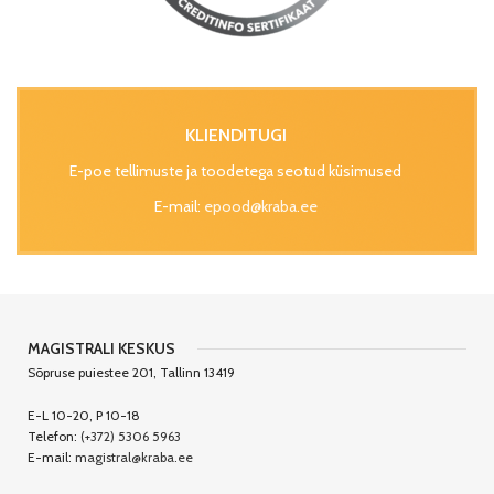
KLIENDITUGI
E-poe tellimuste ja toodetega seotud küsimused
E-mail:
epood@kraba.ee
MAGISTRALI KESKUS
Sõpruse puiestee 201, Tallinn 13419
E-L 10-20, P 10-18
Telefon:
(+372) 5306 5963
E-mail:
magistral@kraba.ee