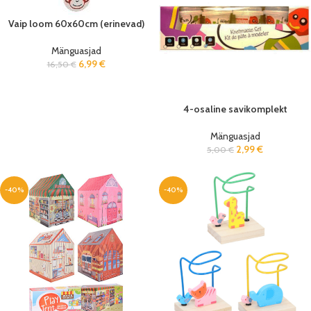
Vaip loom 60x60cm (erinevad)
Mänguasjad
6,99
€
16,50
€
4-osaline savikomplekt
Mänguasjad
2,99
€
5,00
€
-40%
-40%