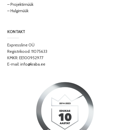
– Projektimüük
– Hulgimüük
KONTAKT
Expressline OÜ
Registrikood: 11075633
KMKR: EE100952977
E-mail:
info@kraba.ee