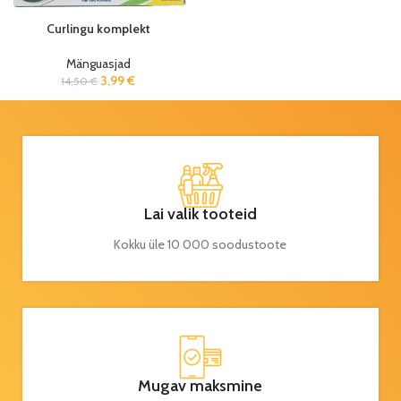
Curlingu komplekt
Mänguasjad
3,99
€
14,50
€
Lai valik tooteid
Kokku üle 10 000 soodustoote
Mugav maksmine