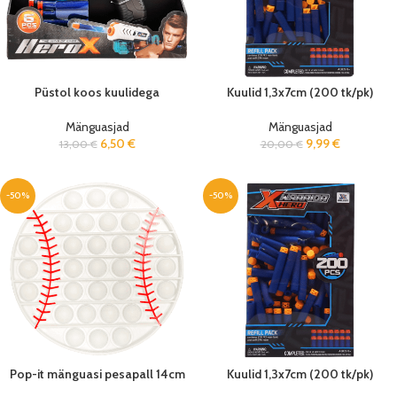
Püstol koos kuulidega
Kuulid 1,3x7cm (200 tk/pk)
Mänguasjad
Mänguasjad
6,50
€
9,99
€
13,00
€
20,00
€
-50%
-50%
Pop-it mänguasi pesapall 14cm
Kuulid 1,3x7cm (200 tk/pk)