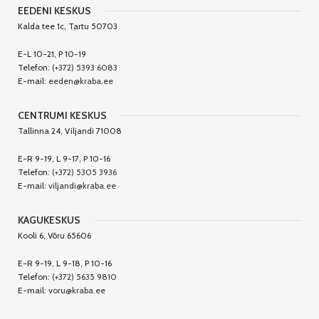
EEDENI KESKUS
Kalda tee 1c, Tartu 50703
E-L 10-21, P 10-19
Telefon:
(+372) 5393 6083
E-mail:
eeden@kraba.ee
CENTRUMI KESKUS
Tallinna 24, Viljandi 71008
E-R 9-19, L 9-17, P 10-16
Telefon:
(+372) 5305 3936
E-mail:
viljandi@kraba.ee
KAGUKESKUS
Kooli 6, Võru 65606
E-R 9-19, L 9-18, P 10-16
Telefon:
(+372) 5635 9810
E-mail:
voru@kraba.ee