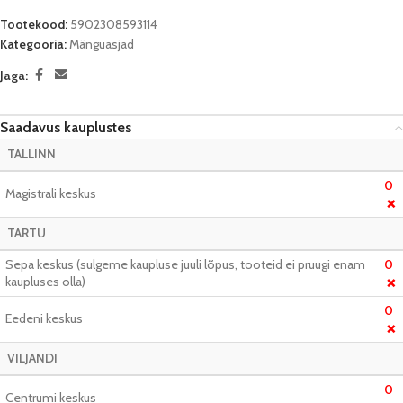
Tootekood:
5902308593114
Kategooria:
Mänguasjad
Jaga:
Saadavus kauplustes
TALLINN
0
Magistrali keskus
❌
TARTU
Sepa keskus (sulgeme kaupluse juuli lõpus, tooteid ei pruugi enam
0
kaupluses olla)
❌
0
Eedeni keskus
❌
VILJANDI
0
Centrumi keskus