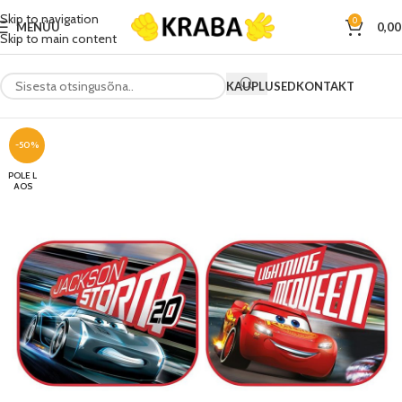
Skip to navigation
0
MENÜÜ
0,0
Skip to main content
KAUPLUSED
KONTAKT
-50%
POLE L
AOS