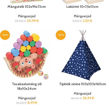
Mängutelk 102x95x72cm
Labürint 10×7,5x13cm
Mänguasjad
Mänguasjad
20,99
€
3,50
€
35,00
€
5,80
€
-40%
-40%
Tasakaalumäng siil
Tipitelk sinine 103x103x160cm
18x10x24cm
Mänguasjad
Mänguasjad
28,99
€
48,50
€
8,99
€
15,00
€