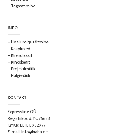
– Tagastamine
INFO
– Heeliumiga täitmine
– Kauplused
– Kliendikaart
– Kinkekaart
– Projektimüük
– Hulgimüük
KONTAKT
Expressline OÜ
Registrikood: 11075633
KMKR: EE100952977
E-mail:
info@kraba.ee