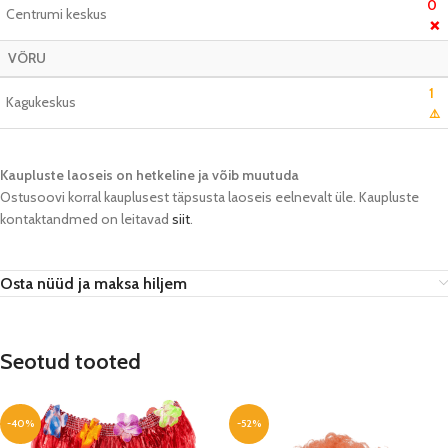
0
Centrumi keskus
❌
VÕRU
1
Kagukeskus
⚠️
Kaupluste laoseis on hetkeline ja võib muutuda​
Ostusoovi korral kauplusest täpsusta laoseis eelnevalt üle. Kaupluste
kontaktandmed on leitavad
siit
.
Osta nüüd ja maksa hiljem
Seotud tooted
-40%
-52%