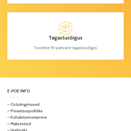
Tagastusõigus
Toodete 14-päevane tagastusõigus
E-POE INFO
– Ostutingimused
– Privaatsuspoliitika
– Kohaletoimetamine
– Makseviisid
– Järelmaks