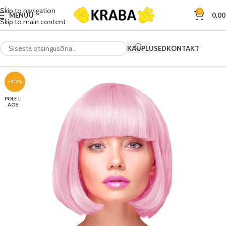
Skip to navigation
0
MENÜÜ
0,0
Skip to main content
KAUPLUSED
KONTAKT
-40%
POLE L
AOS