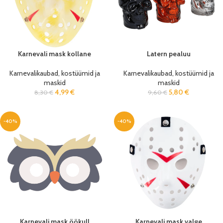
Karnevali mask kollane
Latern pealuu
Karnevalikaubad, kostüümid ja
Karnevalikaubad, kostüümid ja
maskid
maskid
4,99
€
5,80
€
8,30
€
9,60
€
-40%
-40%
Karnevali mask öökull
Karnevali mask valge