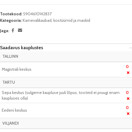
Tootekood:
5904610142837
Kategooria:
Karnevalikaubad, kostüümid ja maskid
Jaga:
Saadavus kauplustes
TALLINN
0
Magistrali keskus
❌
TARTU
Sepa keskus (sulgeme kaupluse juuli lõpus, tooteid ei pruugi enam
0
kaupluses olla)
❌
0
Eedeni keskus
❌
VILJANDI