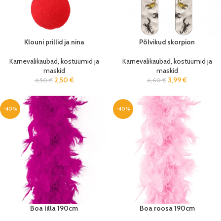
Klouni prillid ja nina
Põlvikud skorpion
Karnevalikaubad, kostüümid ja
Karnevalikaubad, kostüümid ja
maskid
maskid
2,50
€
3,99
€
4,50
€
6,60
€
-40%
-40%
Boa lilla 190cm
Boa roosa 190cm