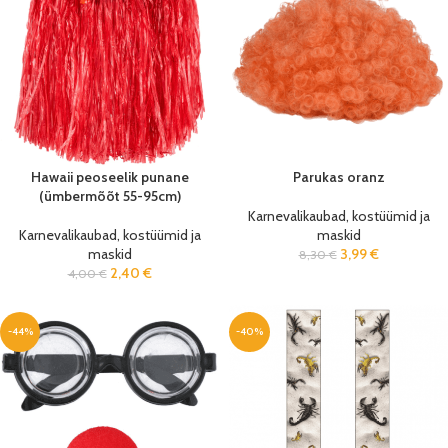
Hawaii peoseelik punane
Parukas oranz
(ümbermõõt 55-95cm)
Karnevalikaubad, kostüümid ja
Karnevalikaubad, kostüümid ja
maskid
maskid
3,99
€
8,30
€
2,40
€
4,00
€
-44%
-40%