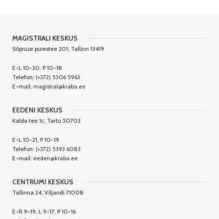
MAGISTRALI KESKUS
Sõpruse puiestee 201, Tallinn 13419
E-L 10-20, P 10-18
Telefon:
(+372) 5306 5963
E-mail:
magistral@kraba.ee
EEDENI KESKUS
Kalda tee 1c, Tartu 50703
E-L 10-21, P 10-19
Telefon:
(+372) 5393 6083
E-mail:
eeden@kraba.ee
CENTRUMI KESKUS
Tallinna 24, Viljandi 71008
E-R 9-19, L 9-17, P 10-16