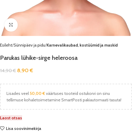
Vaata pilti
Esileht
Sünnipäev ja pidu
Karnevalikaubad, kostüümid ja maskid
Parukas lühike-sirge heleroosa
8,90
€
14,90
€
Lisades veel
50,00
€
väärtuses tooteid ostukorvi on sinu
tellimuse kohaletoimetamine SmartPosti pakiautomaati tasuta!
Laost otsas
Lisa soovinimekirja