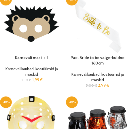
Karnevali mask siil
Pael Bride to be valge-kuldne
160cm
Karnevalikaubad, kostüümid ja
maskid
Karnevalikaubad, kostüümid ja
1,99
€
maskid
3,30
€
2,99
€
5,00
€
-40%
-40%