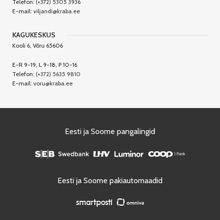
Telefon:
(+372) 5305 3936
E-mail:
viljandi@kraba.ee
KAGUKESKUS
Kooli 6, Võru 65606
E-R 9-19, L 9-18, P 10-16
Telefon:
(+372) 5635 9810
E-mail:
voru@kraba.ee
Eesti ja Soome pangalingid
Eesti ja Soome pakiautomaadid