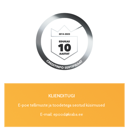
KLIENDITUGI
E-poe tellimuste ja toodetega seotud küsimused
E-mail:
epood@kraba.ee