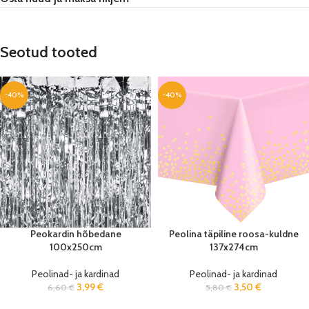
Seotud tooted
-40%
-40%
Peokardin hõbedane
Peolina täpiline roosa-kuldne
100x250cm
137x274cm
Peolinad- ja kardinad
Peolinad- ja kardinad
3,99
€
3,50
€
6,60
€
5,80
€