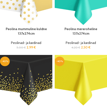
Peolina mummuline kuldne
Peolina mereroheline
137x274cm
137x274cm
Peolinad- ja kardinad
Peolinad- ja kardinad
2,99
€
2,50
€
5,00
€
4,20
€
-40%
-40%