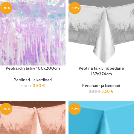
-40%
-40%
Peokardin läikiv 100x200cm
Peolina läikiv hõbedane
137x274cm
Peolinad- ja kardinad
3,50
€
Peolinad- ja kardinad
5,80
€
3,50
€
5,80
€
-40%
-40%