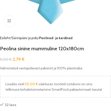
Vaata pilti
Esileht
Sünnipäev ja pidu
Peolinad- ja kardinad
Peolina sinine mummuline 120x180cm
2,79
€
5,00
€
Valmistatud vastupidavast paberist ja 100% plastivaba
Lisades veel
50,00
€
väärtuses tooteid ostukorvi on sinu
tellimuse kohaletoimetamine SmartPosti pakiautomaati tasuta!
32 laos