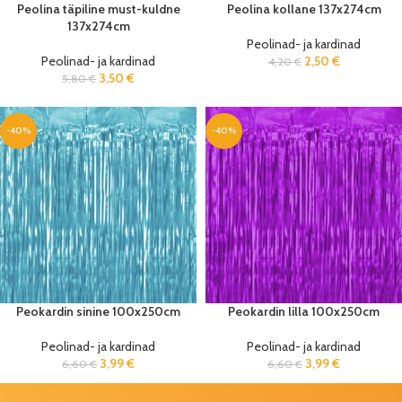
Peolina täpiline must-kuldne
Peolina kollane 137x274cm
137x274cm
Peolinad- ja kardinad
Peolinad- ja kardinad
2,50
€
4,20
€
3,50
€
5,80
€
-40%
-40%
Peokardin sinine 100x250cm
Peokardin lilla 100x250cm
Peolinad- ja kardinad
Peolinad- ja kardinad
3,99
€
3,99
€
6,60
€
6,60
€