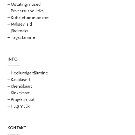
– Ostutingimused
– Privaatsuspoliitika
– Kohaletoimetamine
– Makseviisid
– Järelmaks
– Tagastamine
INFO
– Heeliumiga täitmine
– Kauplused
– Kliendikaart
– Kinkekaart
– Projektimüük
– Hulgimüük
KONTAKT