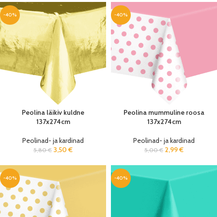
-40%
-40%
Peolina läikiv kuldne
Peolina mummuline roosa
137x274cm
137x274cm
Peolinad- ja kardinad
Peolinad- ja kardinad
3,50
€
2,99
€
5,80
€
5,00
€
-40%
-40%