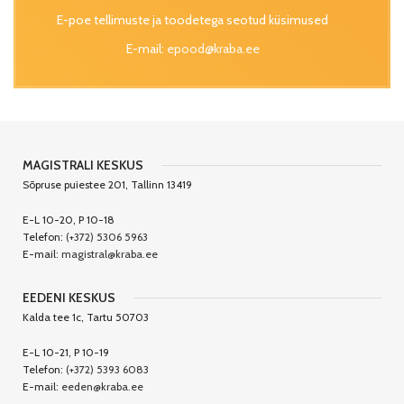
E-poe tellimuste ja toodetega seotud küsimused
E-mail:
epood@kraba.ee
MAGISTRALI KESKUS
Sõpruse puiestee 201, Tallinn 13419
E-L 10-20, P 10-18
Telefon:
(+372) 5306 5963
E-mail:
magistral@kraba.ee
EEDENI KESKUS
Kalda tee 1c, Tartu 50703
E-L 10-21, P 10-19
Telefon:
(+372) 5393 6083
E-mail:
eeden@kraba.ee