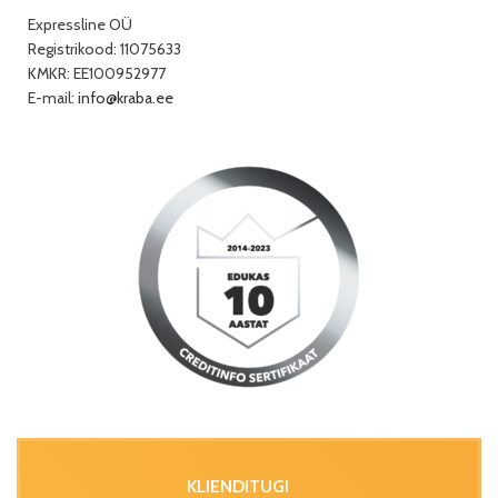
Expressline OÜ
Registrikood: 11075633
KMKR: EE100952977
E-mail:
info@kraba.ee
KLIENDITUGI