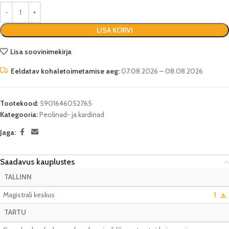
LISA KORVI
Lisa soovinimekirja
Eeldatav kohaletoimetamise aeg:
07.08.2026 – 08.08.2026
Tootekood:
5901646052765
Kategooria:
Peolinad- ja kardinad
Jaga:
Saadavus kauplustes
TALLINN
Magistrali keskus
1
⚠️
TARTU