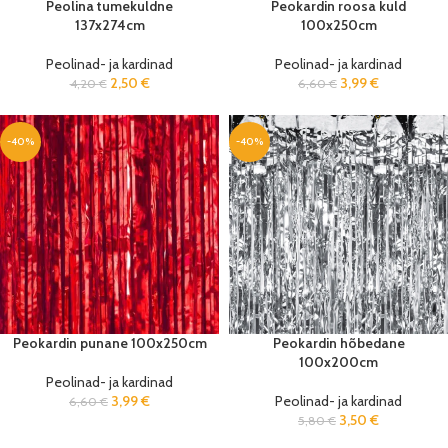
Peolina tumekuldne
Peokardin roosa kuld
137x274cm
100x250cm
Peolinad- ja kardinad
Peolinad- ja kardinad
2,50
€
3,99
€
4,20
€
6,60
€
-40%
-40%
Peokardin punane 100x250cm
Peokardin hõbedane
100x200cm
Peolinad- ja kardinad
3,99
€
Peolinad- ja kardinad
6,60
€
3,50
€
5,80
€