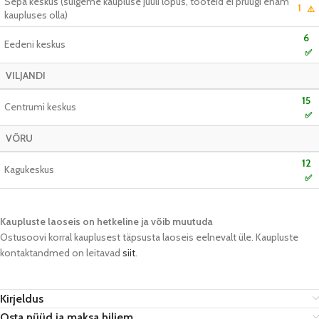
Sepa keskus (sulgeme kaupluse juuli lõpus, tooteid ei pruugi enam
1
⚠️
kaupluses olla)
6
Eedeni keskus
✅
VILJANDI
15
Centrumi keskus
✅
VÕRU
12
Kagukeskus
✅
Kaupluste laoseis on hetkeline ja võib muutuda​
Ostusoovi korral kauplusest täpsusta laoseis eelnevalt üle. Kaupluste
kontaktandmed on leitavad
siit
.
Kirjeldus
Osta nüüd ja maksa hiljem