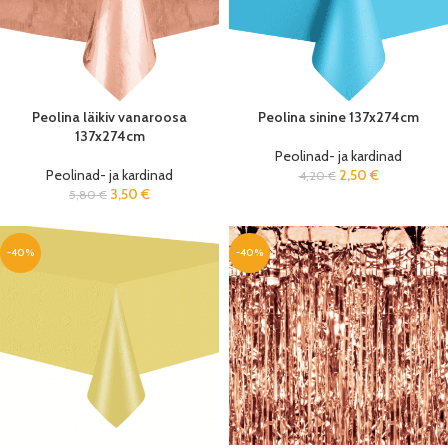
Peolina läikiv vanaroosa
Peolina sinine 137x274cm
137x274cm
Peolinad- ja kardinad
Peolinad- ja kardinad
2,50
€
4,20
€
3,50
€
5,80
€
-40%
-40%