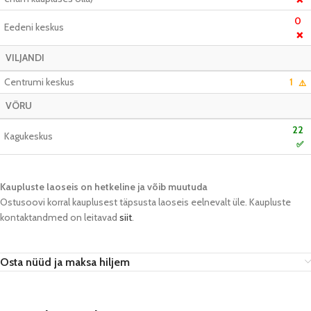
0
Eedeni keskus
❌
VILJANDI
Centrumi keskus
1
⚠️
VÕRU
22
Kagukeskus
✅
Kaupluste laoseis on hetkeline ja võib muutuda​
Ostusoovi korral kauplusest täpsusta laoseis eelnevalt üle. Kaupluste
kontaktandmed on leitavad
siit
.
Osta nüüd ja maksa hiljem