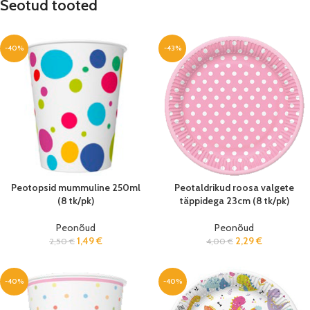
Seotud tooted
-40%
-43%
Peotopsid mummuline 250ml
Peotaldrikud roosa valgete
(8 tk/pk)
täppidega 23cm (8 tk/pk)
Peonõud
Peonõud
1,49
€
2,29
€
2,50
€
4,00
€
-40%
-40%