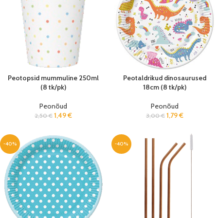
Peotopsid mummuline 250ml
Peotaldrikud dinosaurused
(8 tk/pk)
18cm (8 tk/pk)
Peonõud
Peonõud
1,49
€
1,79
€
2,50
€
3,00
€
-40%
-40%