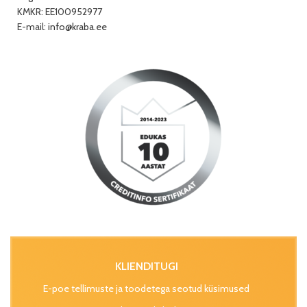
KMKR: EE100952977
E-mail:
info@kraba.ee
KLIENDITUGI
E-poe tellimuste ja toodetega seotud küsimused