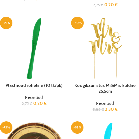
0,20
€
2,75
€
-93%
-40%
Plastnoad roheline (10 tk/pk)
Koogikaunistus Mr&Mrs kuldne
25,5cm
Peonõud
0,20
€
Peonõud
2,75
€
2,30
€
3,85
€
-73%
-93%