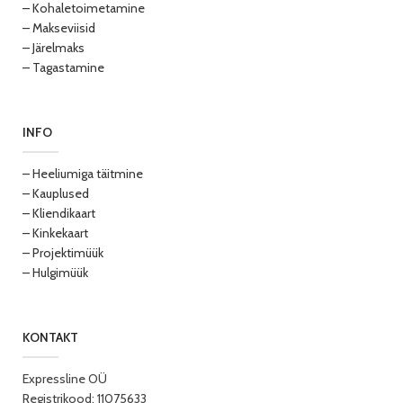
– Kohaletoimetamine
– Makseviisid
– Järelmaks
– Tagastamine
INFO
– Heeliumiga täitmine
– Kauplused
– Kliendikaart
– Kinkekaart
– Projektimüük
– Hulgimüük
KONTAKT
Expressline OÜ
Registrikood: 11075633