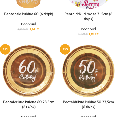
Peotopsid kuldne 60 (6 tk/pk)
Peotaldrikud roosa 21,5cm (6
tk/pk)
Peonõud
0,60
€
Peonõud
2,00
€
1,80
€
3,00
€
-73%
-73%
Peotaldrikud kuldne 60 23,5cm
Peotaldrikud kuldne 50 23,5cm
(6 tk/pk)
(6 tk/pk)