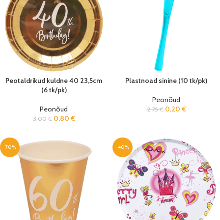
Peotaldrikud kuldne 40 23,5cm
Plastnoad sinine (10 tk/pk)
(6 tk/pk)
Peonõud
Peonõud
0,20
€
2,75
€
0,80
€
3,00
€
-70%
-40%