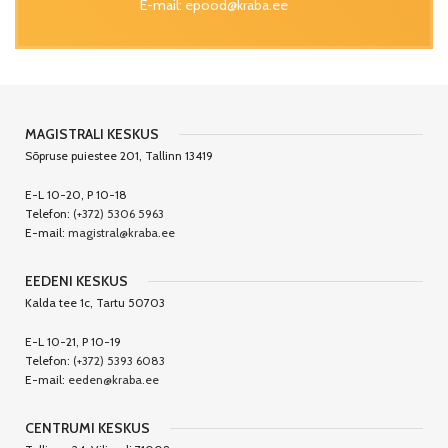
E-mail:
epood@kraba.ee
MAGISTRALI KESKUS
Sõpruse puiestee 201, Tallinn 13419
E-L 10-20, P 10-18
Telefon:
(+372) 5306 5963
E-mail:
magistral@kraba.ee
EEDENI KESKUS
Kalda tee 1c, Tartu 50703
E-L 10-21, P 10-19
Telefon:
(+372) 5393 6083
E-mail:
eeden@kraba.ee
CENTRUMI KESKUS