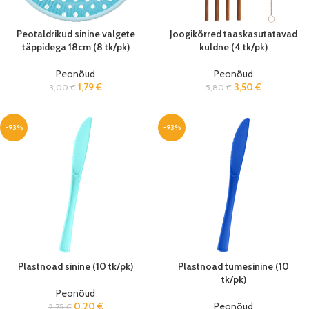
Peotaldrikud sinine valgete
Joogikõrred taaskasutatavad
täppidega 18cm (8 tk/pk)
kuldne (4 tk/pk)
Peonõud
Peonõud
1,79
€
3,50
€
3,00
€
5,80
€
-93%
-93%
Plastnoad sinine (10 tk/pk)
Plastnoad tumesinine (10
tk/pk)
Peonõud
0,20
€
Peonõud
2,75
€