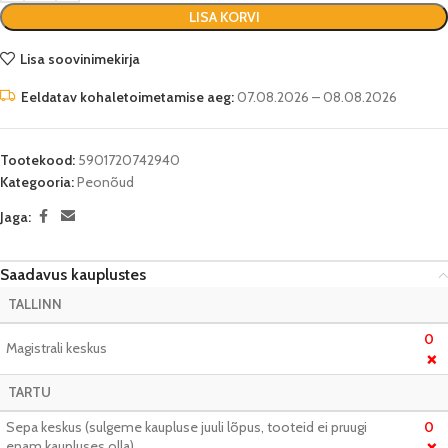
LISA KORVI
Lisa soovinimekirja
Eeldatav kohaletoimetamise aeg:
07.08.2026 – 08.08.2026
Tootekood:
5901720742940
Kategooria:
Peonõud
Jaga:
Saadavus kauplustes
TALLINN
0
Magistrali keskus
❌
TARTU
Sepa keskus (sulgeme kaupluse juuli lõpus, tooteid ei pruugi
0
enam kaupluses olla)
❌