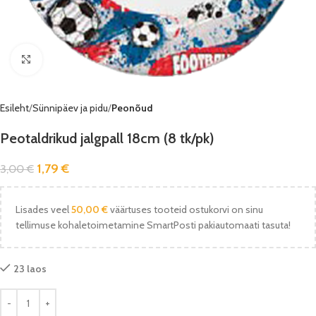
Vaata pilti
Esileht
Sünnipäev ja pidu
Peonõud
Peotaldrikud jalgpall 18cm (8 tk/pk)
1,79
€
3,00
€
Lisades veel
50,00
€
väärtuses tooteid ostukorvi on sinu
tellimuse kohaletoimetamine SmartPosti pakiautomaati tasuta!
23 laos