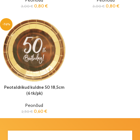
Peonõud
Peonõud
0,80
€
0,80
€
3,00
€
3,00
€
-76%
Peotaldrikud kuldne 50 18,5cm
(6 tk/pk)
Peonõud
0,60
€
2,50
€