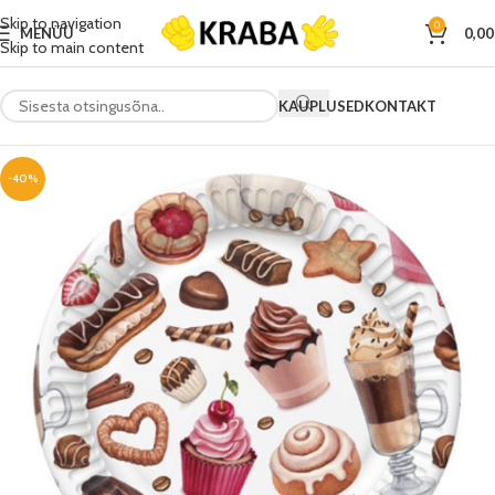
Skip to navigation
0
MENÜÜ
0,0
Skip to main content
KAUPLUSED
KONTAKT
-40%