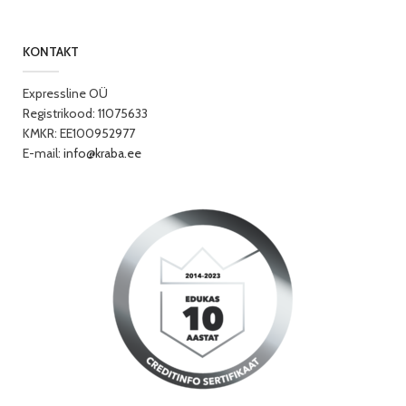
KONTAKT
Expressline OÜ
Registrikood: 11075633
KMKR: EE100952977
E-mail:
info@kraba.ee