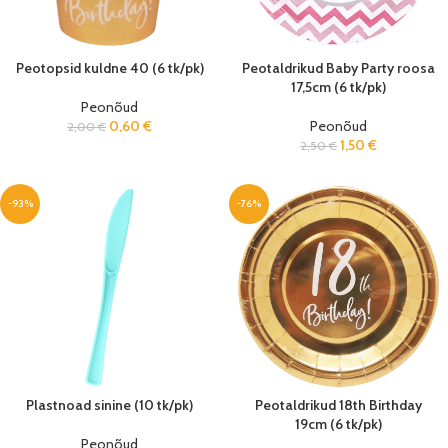
Peotopsid kuldne 40 (6 tk/pk)
Peotaldrikud Baby Party roosa
17,5cm (6 tk/pk)
Peonõud
0,60
€
Peonõud
2,00
€
1,50
€
2,50
€
-93%
-76%
Plastnoad sinine (10 tk/pk)
Peotaldrikud 18th Birthday
19cm (6 tk/pk)
Peonõud