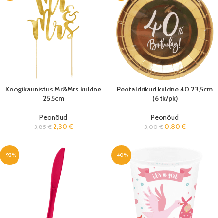
Koogikaunistus Mr&Mrs kuldne
Peotaldrikud kuldne 40 23,5cm
25,5cm
(6 tk/pk)
Peonõud
Peonõud
2,30
€
0,80
€
3,85
€
3,00
€
-93%
-40%