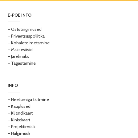
E-POE INFO
– Ostutingimused
– Privaatsuspoliitika
– Kohaletoimetamine
– Makseviisid
– Järelmaks
– Tagastamine
INFO
– Heeliumiga täitmine
– Kauplused
– Kliendikaart
– Kinkekaart
– Projektimüük
– Hulgimüük