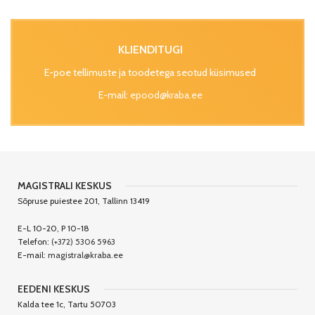
KLIENDITUGI
E-poe tellimuste ja toodetega seotud küsimused
E-mail:
epood@kraba.ee
MAGISTRALI KESKUS
Sõpruse puiestee 201, Tallinn 13419
E-L 10-20, P 10-18
Telefon:
(+372) 5306 5963
E-mail:
magistral@kraba.ee
EEDENI KESKUS
Kalda tee 1c, Tartu 50703