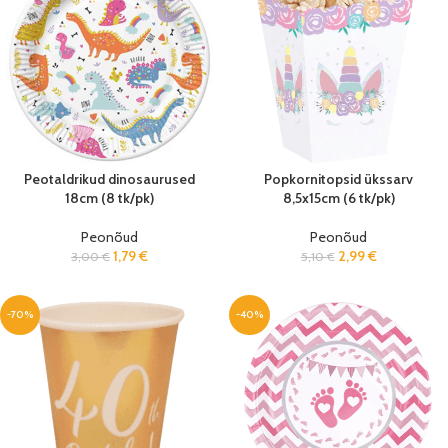
Peotaldrikud dinosaurused
Popkornitopsid ükssarv
18cm (8 tk/pk)
8,5x15cm (6 tk/pk)
Peonõud
Peonõud
1,79
€
2,99
€
3,00
€
5,10
€
-70%
-40%