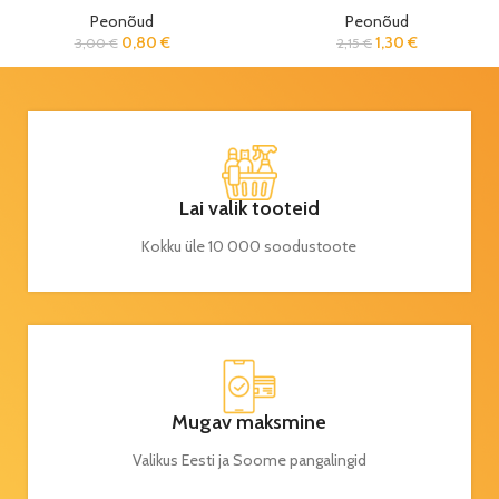
Peonõud
Peonõud
0,80
€
1,30
€
3,00
€
2,15
€
Lai valik tooteid
Kokku üle 10 000 soodustoote
Mugav maksmine
Valikus Eesti ja Soome pangalingid