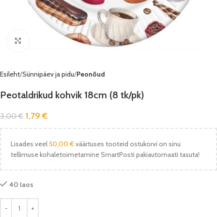
Vaata pilti
Esileht
Sünnipäev ja pidu
Peonõud
Peotaldrikud kohvik 18cm (8 tk/pk)
1,79
€
3,00
€
Lisades veel
50,00
€
väärtuses tooteid ostukorvi on sinu
tellimuse kohaletoimetamine SmartPosti pakiautomaati tasuta!
40 laos