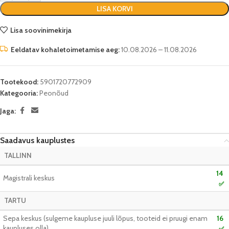
LISA KORVI
Lisa soovinimekirja
Eeldatav kohaletoimetamise aeg:
10.08.2026 – 11.08.2026
Tootekood:
5901720772909
Kategooria:
Peonõud
Jaga:
Saadavus kauplustes
TALLINN
14
Magistrali keskus
✅
TARTU
Sepa keskus (sulgeme kaupluse juuli lõpus, tooteid ei pruugi enam
16
kaupluses olla)
✅