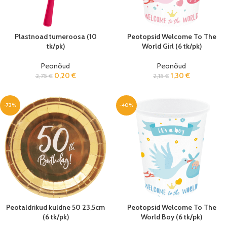
Plastnoad tumeroosa (10
Peotopsid Welcome To The
tk/pk)
World Girl (6 tk/pk)
Peonõud
Peonõud
0,20
€
1,30
€
2,75
€
2,15
€
-73%
-40%
Peotaldrikud kuldne 50 23,5cm
Peotopsid Welcome To The
(6 tk/pk)
World Boy (6 tk/pk)