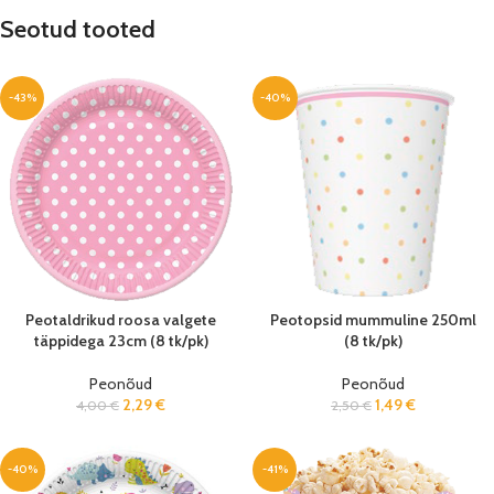
Seotud tooted
-43%
-40%
Peotaldrikud roosa valgete
Peotopsid mummuline 250ml
täppidega 23cm (8 tk/pk)
(8 tk/pk)
Peonõud
Peonõud
2,29
€
1,49
€
4,00
€
2,50
€
-40%
-41%