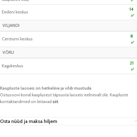
14
Eedeni keskus
✅
VILJANDI
8
Centrumi keskus
✅
VÕRU
21
Kagukeskus
✅
Kaupluste laoseis on hetkeline ja võib muutuda​
Ostusoovi korral kauplusest täpsusta laoseis eelnevalt üle. Kaupluste
kontaktandmed on leitavad
siit
.
Osta nüüd ja maksa hiljem