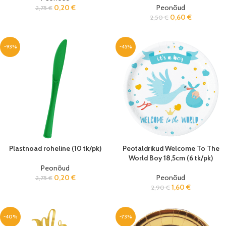
0,20
€
Peonõud
2,75
€
0,60
€
2,50
€
-93%
-45%
Plastnoad roheline (10 tk/pk)
Peotaldrikud Welcome To The
World Boy 18,5cm (6 tk/pk)
Peonõud
0,20
€
Peonõud
2,75
€
1,60
€
2,90
€
-40%
-73%