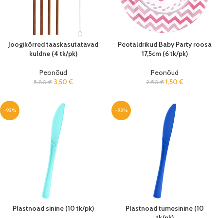
Joogikõrred taaskasutatavad
Peotaldrikud Baby Party roosa
kuldne (4 tk/pk)
17,5cm (6 tk/pk)
Peonõud
Peonõud
3,50
€
1,50
€
5,80
€
2,50
€
-93%
-93%
Plastnoad sinine (10 tk/pk)
Plastnoad tumesinine (10
tk/pk)