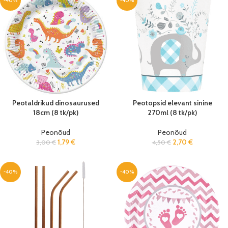
-40%
-40%
Peotaldrikud dinosaurused
Peotopsid elevant sinine
18cm (8 tk/pk)
270ml (8 tk/pk)
Peonõud
Peonõud
1,79
€
2,70
€
3,00
€
4,50
€
-40%
-40%