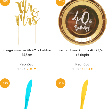
-40%
-73%
Koogikaunistus Mr&Mrs kuldne
Peotaldrikud kuldne 40 23,5cm
25,5cm
(6 tk/pk)
Peonõud
Peonõud
2,30
€
0,80
€
3,85
€
3,00
€
-93%
-93%