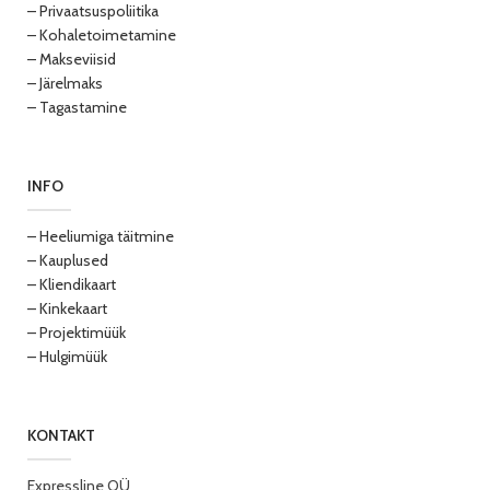
– Privaatsuspoliitika
– Kohaletoimetamine
– Makseviisid
– Järelmaks
– Tagastamine
INFO
– Heeliumiga täitmine
– Kauplused
– Kliendikaart
– Kinkekaart
– Projektimüük
– Hulgimüük
KONTAKT
Expressline OÜ