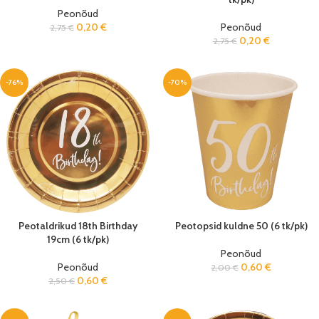
Peonõud
0,20
€
Peonõud
2,75
€
0,20
€
2,75
€
-76%
-70%
Peotaldrikud 18th Birthday
Peotopsid kuldne 50 (6 tk/pk)
19cm (6 tk/pk)
Peonõud
Peonõud
0,60
€
2,00
€
0,60
€
2,50
€