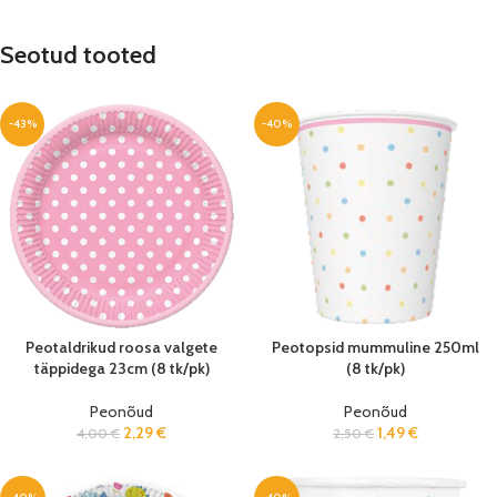
Seotud tooted
-43%
-40%
Peotaldrikud roosa valgete
Peotopsid mummuline 250ml
täppidega 23cm (8 tk/pk)
(8 tk/pk)
Peonõud
Peonõud
2,29
€
1,49
€
4,00
€
2,50
€