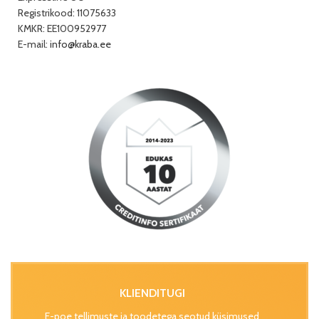
Registrikood: 11075633
KMKR: EE100952977
E-mail:
info@kraba.ee
KLIENDITUGI
E-poe tellimuste ja toodetega seotud küsimused