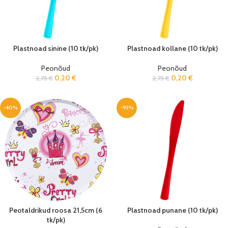
Plastnoad sinine (10 tk/pk)
Plastnoad kollane (10 tk/pk)
Peonõud
Peonõud
0,20
€
0,20
€
2,75
€
2,75
€
-40%
-93%
Peotaldrikud roosa 21,5cm (6
Plastnoad punane (10 tk/pk)
tk/pk)