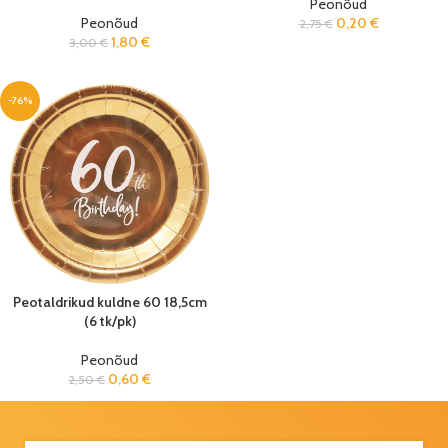
Peonõud
Peonõud
0,20
€
2,75
€
1,80
€
3,00
€
-76%
Peotaldrikud kuldne 60 18,5cm
(6 tk/pk)
Peonõud
0,60
€
2,50
€