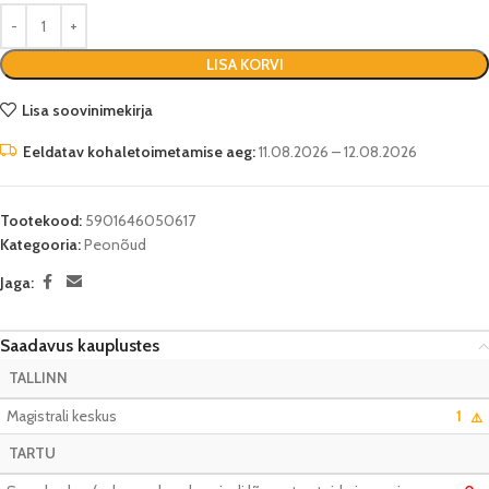
LISA KORVI
Lisa soovinimekirja
Eeldatav kohaletoimetamise aeg:
11.08.2026 – 12.08.2026
Tootekood:
5901646050617
Kategooria:
Peonõud
Jaga:
Saadavus kauplustes
TALLINN
Magistrali keskus
1
⚠️
TARTU