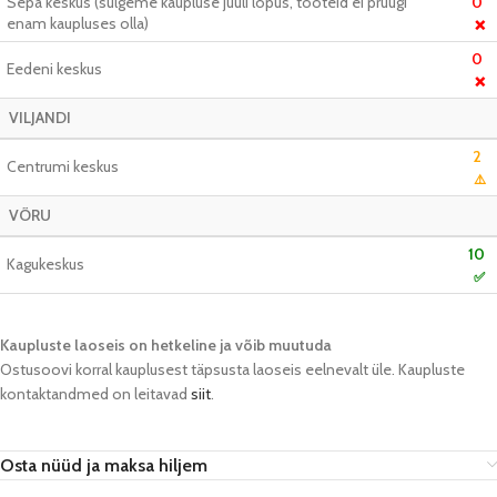
Sepa keskus (sulgeme kaupluse juuli lõpus, tooteid ei pruugi
0
enam kaupluses olla)
❌
0
Eedeni keskus
❌
VILJANDI
2
Centrumi keskus
⚠️
VÕRU
10
Kagukeskus
✅
Kaupluste laoseis on hetkeline ja võib muutuda​
Ostusoovi korral kauplusest täpsusta laoseis eelnevalt üle. Kaupluste
kontaktandmed on leitavad
siit
.
Osta nüüd ja maksa hiljem