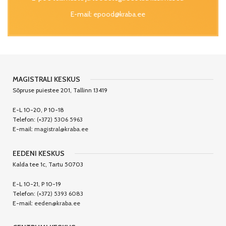
E-mail:
epood@kraba.ee
MAGISTRALI KESKUS
Sõpruse puiestee 201, Tallinn 13419
E-L 10-20, P 10-18
Telefon:
(+372) 5306 5963
E-mail:
magistral@kraba.ee
EEDENI KESKUS
Kalda tee 1c, Tartu 50703
E-L 10-21, P 10-19
Telefon:
(+372) 5393 6083
E-mail:
eeden@kraba.ee