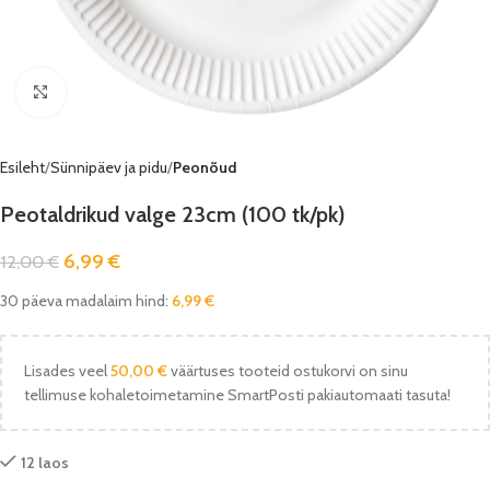
Vaata pilti
Esileht
Sünnipäev ja pidu
Peonõud
Peotaldrikud valge 23cm (100 tk/pk)
6,99
€
12,00
€
30 päeva madalaim hind:
6,99
€
Lisades veel
50,00
€
väärtuses tooteid ostukorvi on sinu
tellimuse kohaletoimetamine SmartPosti pakiautomaati tasuta!
12 laos