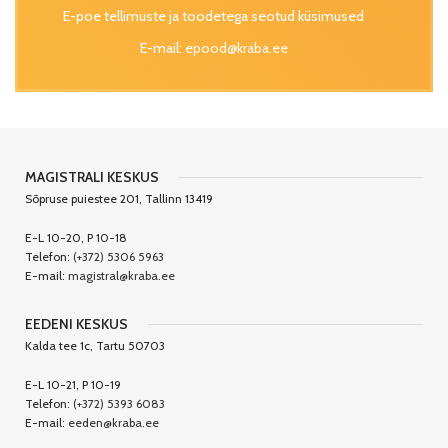
E-poe tellimuste ja toodetega seotud küsimused
E-mail:
epood@kraba.ee
MAGISTRALI KESKUS
Sõpruse puiestee 201, Tallinn 13419
E-L 10-20, P 10-18
Telefon:
(+372) 5306 5963
E-mail:
magistral@kraba.ee
EEDENI KESKUS
Kalda tee 1c, Tartu 50703
E-L 10-21, P 10-19
Telefon:
(+372) 5393 6083
E-mail:
eeden@kraba.ee