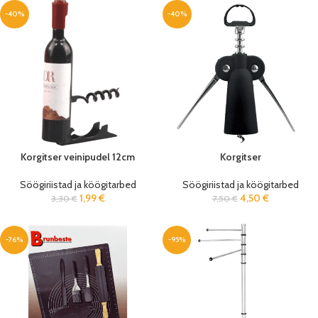
-40%
-40%
Korgitser veinipudel 12cm
Korgitser
Söögiriistad ja köögitarbed
Söögiriistad ja köögitarbed
1,99
€
4,50
€
3,30
€
7,50
€
-76%
-95%