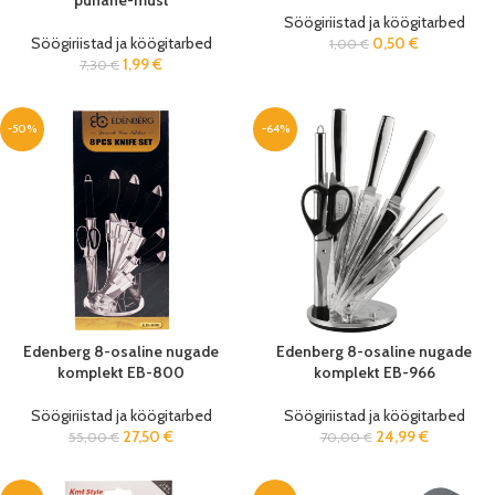
punane-must
Söögiriistad ja köögitarbed
Söögiriistad ja köögitarbed
0,50
€
1,00
€
1,99
€
7,30
€
-50%
-64%
Edenberg 8-osaline nugade
Edenberg 8-osaline nugade
komplekt EB-800
komplekt EB-966
Söögiriistad ja köögitarbed
Söögiriistad ja köögitarbed
27,50
€
24,99
€
55,00
€
70,00
€