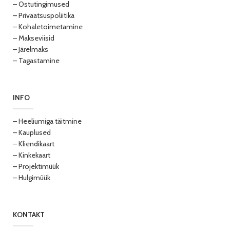
– Ostutingimused
– Privaatsuspoliitika
– Kohaletoimetamine
– Makseviisid
– Järelmaks
– Tagastamine
INFO
– Heeliumiga täitmine
– Kauplused
– Kliendikaart
– Kinkekaart
– Projektimüük
– Hulgimüük
KONTAKT