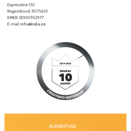
Expressline OÜ
Registrikood: 11075633
KMKR: EE100952977
E-mail:
info@kraba.ee
KLIENDITUGI