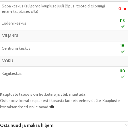
Sepa keskus (sulgeme kaupluse juuli lõpus, tooteid ei pruugi
0
❌
enam kaupluses olla)
113
Eedeni keskus
✅
VILJANDI
18
Centrumi keskus
✅
VÕRU
110
Kagukeskus
✅
Kaupluste laoseis on hetkeline ja võib muutuda​
Ostusoovi korral kauplusest täpsusta laoseis eelnevalt üle. Kaupluste
kontaktandmed on leitavad
siit
.
Osta nüüd ja maksa hiljem