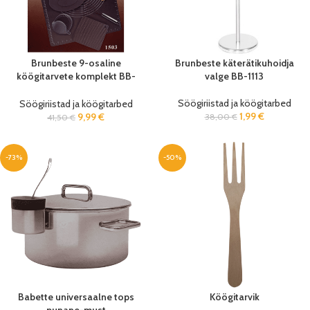
Brunbeste 9-osaline
Brunbeste käterätikuhoidja
köögitarvete komplekt BB-
valge BB-1113
1505
Söögiriistad ja köögitarbed
Söögiriistad ja köögitarbed
1,99
€
9,99
€
38,00
€
41,50
€
-73%
-50%
Babette universaalne tops
Köögitarvik