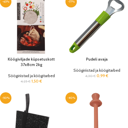
-65%
-77%
Köögiviljade küpsetuskott
Pudeli avaja
37x8cm 2kg
Söögiriistad ja köögitarbed
Söögiriistad ja köögitarbed
0,99
€
4,30
€
1,50
€
4,25
€
-50%
-40%