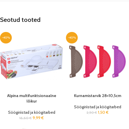
Seotud tooted
-40%
-40%
Alpina multifunktsionaalne
Kurnamistarvik 28×10,5cm
lõikur
Söögiriistad ja köögitarbed
Söögiriistad ja köögitarbed
1,50
€
2,50
€
9,99
€
16,60
€