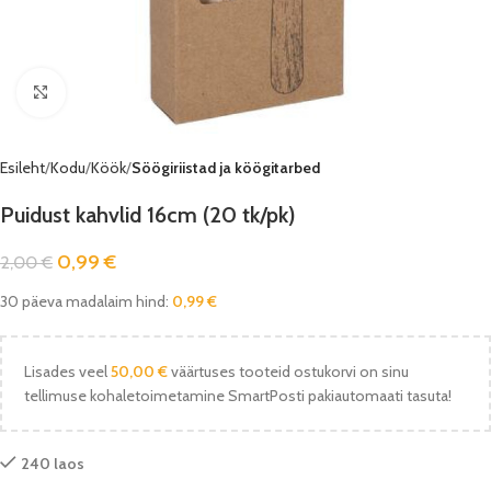
Vaata pilti
Esileht
Kodu
Köök
Söögiriistad ja köögitarbed
Puidust kahvlid 16cm (20 tk/pk)
0,99
€
2,00
€
30 päeva madalaim hind:
0,99
€
Lisades veel
50,00
€
väärtuses tooteid ostukorvi on sinu
tellimuse kohaletoimetamine SmartPosti pakiautomaati tasuta!
240 laos