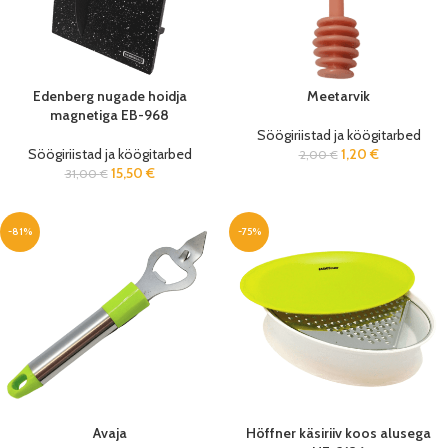
Edenberg nugade hoidja
Meetarvik
magnetiga EB-968
Söögiriistad ja köögitarbed
Söögiriistad ja köögitarbed
1,20
€
2,00
€
15,50
€
31,00
€
-81%
-75%
Avaja
Höffner käsiriiv koos alusega