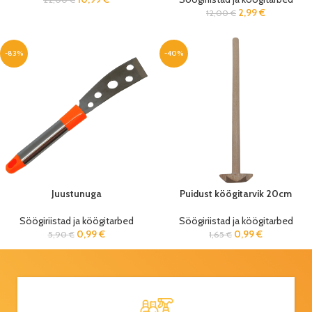
2,99
€
12,00
€
-83%
-40%
Juustunuga
Puidust köögitarvik 20cm
Söögiriistad ja köögitarbed
Söögiriistad ja köögitarbed
0,99
€
0,99
€
5,90
€
1,65
€