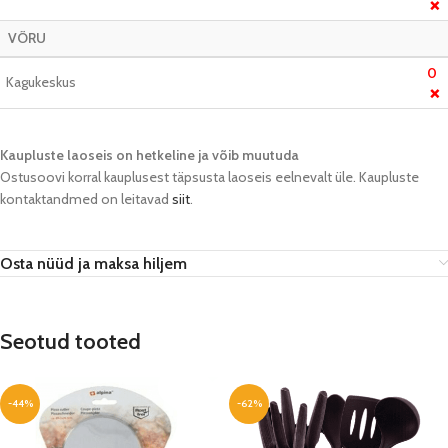
❌
VÕRU
0
Kagukeskus
❌
Kaupluste laoseis on hetkeline ja võib muutuda​
Ostusoovi korral kauplusest täpsusta laoseis eelnevalt üle. Kaupluste
kontaktandmed on leitavad
siit
.
Osta nüüd ja maksa hiljem
Seotud tooted
-44%
-62%