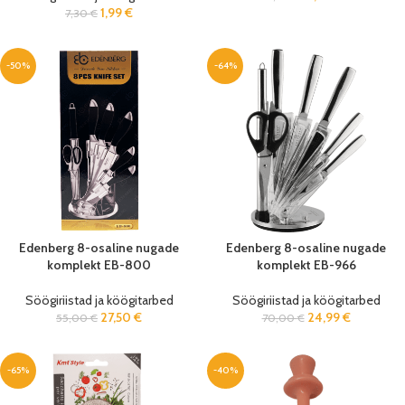
1,99
€
7,30
€
-50%
-64%
Edenberg 8-osaline nugade
Edenberg 8-osaline nugade
komplekt EB-800
komplekt EB-966
Söögiriistad ja köögitarbed
Söögiriistad ja köögitarbed
27,50
€
24,99
€
55,00
€
70,00
€
-65%
-40%