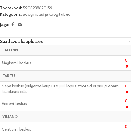
Tootekood:
5908238620159
Kategooria:
Söögiriistad ja köögitarbed
Jaga:
Saadavus kauplustes
TALLINN
0
Magistrali keskus
❌
TARTU
Sepa keskus (sulgeme kaupluse juuli lõpus, tooteid ei pruugi enam
0
kaupluses olla)
❌
0
Eedeni keskus
❌
VILJANDI
0
Centrumi keskus