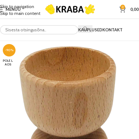
Skip to navigation
0
MENÜÜ
0,0
Skip to main content
KAUPLUSED
KONTAKT
-90%
POLE L
AOS