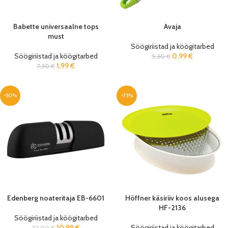
Babette universaalne tops
Avaja
must
Söögiriistad ja köögitarbed
Söögiriistad ja köögitarbed
0,99
€
5,30
€
1,99
€
7,30
€
-50%
-75%
Edenberg noateritaja EB-6601
Höffner käsiriiv koos alusega
HF-2136
Söögiriistad ja köögitarbed
10,99
€
Söögiriistad ja köögitarbed
22,00
€