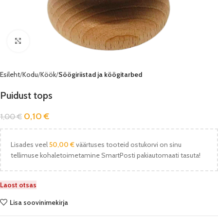
Vaata pilti
Esileht
Kodu
Köök
Söögiriistad ja köögitarbed
Puidust tops
0,10
€
1,00
€
Lisades veel
50,00
€
väärtuses tooteid ostukorvi on sinu
tellimuse kohaletoimetamine SmartPosti pakiautomaati tasuta!
Laost otsas
Lisa soovinimekirja