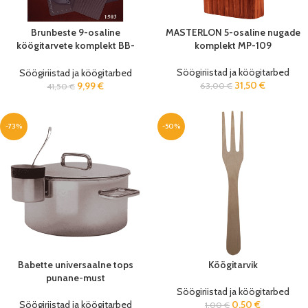
Brunbeste 9-osaline
MASTERLON 5-osaline nugade
köögitarvete komplekt BB-
komplekt MP-109
1505
Söögiriistad ja köögitarbed
Söögiriistad ja köögitarbed
31,50
€
9,99
€
63,00
€
41,50
€
-73%
-50%
Babette universaalne tops
Köögitarvik
punane-must
Söögiriistad ja köögitarbed
Söögiriistad ja köögitarbed
0,50
€
1,00
€