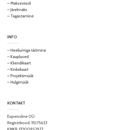
– Makseviisid
– Järelmaks
– Tagastamine
INFO
– Heeliumiga täitmine
– Kauplused
– Kliendikaart
– Kinkekaart
– Projektimüük
– Hulgimüük
KONTAKT
Expressline OÜ
Registrikood: 11075633
KMKR: EE100952977