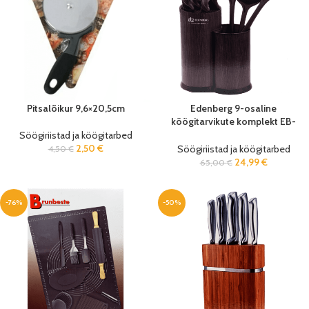
Pitsalõikur 9,6×20,5cm
Edenberg 9-osaline
köögitarvikute komplekt EB-
7808/09/10/11
Söögiriistad ja köögitarbed
2,50
€
Söögiriistad ja köögitarbed
4,50
€
24,99
€
65,00
€
-76%
-50%