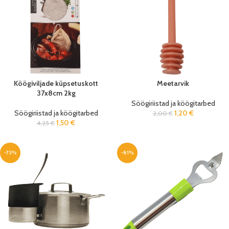
Köögiviljade küpsetuskott
Meetarvik
37x8cm 2kg
Söögiriistad ja köögitarbed
Söögiriistad ja köögitarbed
1,20
€
2,00
€
1,50
€
4,25
€
-73%
-81%