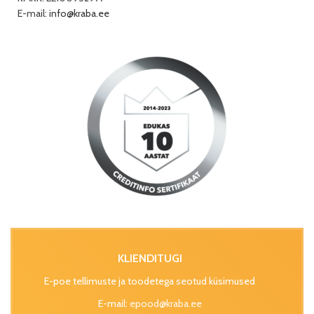
E-mail:
info@kraba.ee
KLIENDITUGI
E-poe tellimuste ja toodetega seotud küsimused
E-mail:
epood@kraba.ee