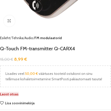
Vaata pilti
Esileht
Tehnika
Audio
FM modulaatorid
Q-Touch FM-transmitter Q-CARX4
8,99
€
15,00
€
Lisades veel
50,00
€
väärtuses tooteid ostukorvi on sinu
tellimuse kohaletoimetamine SmartPosti pakiautomaati tasuta!
Laost otsas
Lisa soovinimekirja