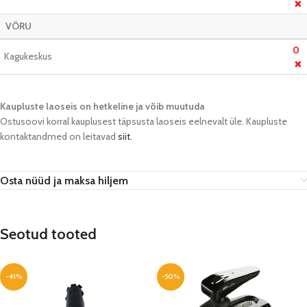
❌
VÕRU
0
Kagukeskus
❌
Kaupluste laoseis on hetkeline ja võib muutuda​
Ostusoovi korral kauplusest täpsusta laoseis eelnevalt üle. Kaupluste
kontaktandmed on leitavad
siit
.
Osta nüüd ja maksa hiljem
Seotud tooted
-41%
-50%