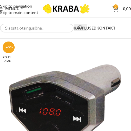
Skip to navigation
0
MENÜÜ
0,0
Skip to main content
KAUPLUSED
KONTAKT
-40%
POLE L
AOS