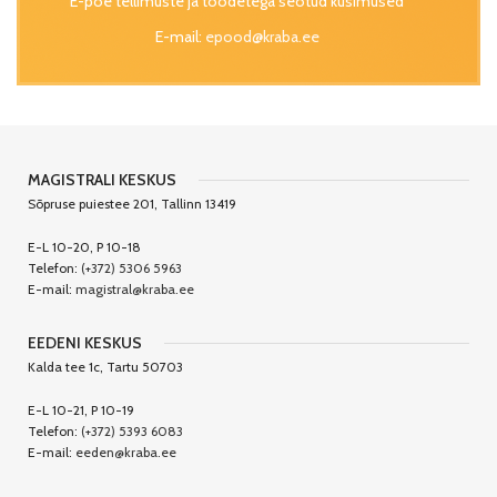
E-poe tellimuste ja toodetega seotud küsimused
E-mail:
epood@kraba.ee
MAGISTRALI KESKUS
Sõpruse puiestee 201, Tallinn 13419
E-L 10-20, P 10-18
Telefon:
(+372) 5306 5963
E-mail:
magistral@kraba.ee
EEDENI KESKUS
Kalda tee 1c, Tartu 50703
E-L 10-21, P 10-19
Telefon:
(+372) 5393 6083
E-mail:
eeden@kraba.ee