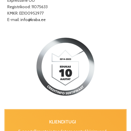
Expressline OÜ
Registrikood: 11075633
KMKR: EE100952977
E-mail:
info@kraba.ee
KLIENDITUGI