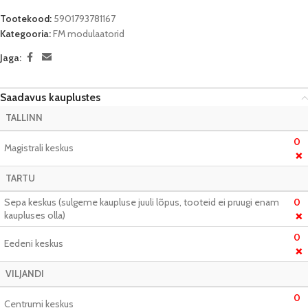
Tootekood:
5901793781167
Kategooria:
FM modulaatorid
Jaga:
Saadavus kauplustes
TALLINN
0
Magistrali keskus
❌
TARTU
Sepa keskus (sulgeme kaupluse juuli lõpus, tooteid ei pruugi enam
0
kaupluses olla)
❌
0
Eedeni keskus
❌
VILJANDI
0
Centrumi keskus