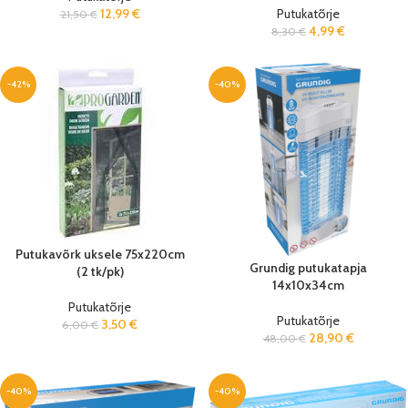
12,99
€
Putukatõrje
21,50
€
4,99
€
8,30
€
-42%
-40%
Putukavõrk uksele 75x220cm
Grundig putukatapja
(2 tk/pk)
14x10x34cm
Putukatõrje
Putukatõrje
3,50
€
6,00
€
28,90
€
48,00
€
-40%
-40%