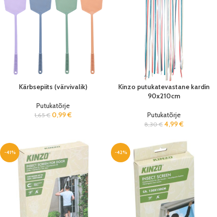
Kärbsepiits (värvivalik)
Kinzo putukatevastane kardin
90x210cm
Putukatõrje
0,99
€
Putukatõrje
1,65
€
4,99
€
8,30
€
-41%
-42%