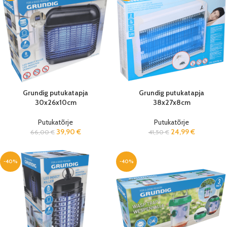
Grundig putukatapja
Grundig putukatapja
30x26x10cm
38x27x8cm
Putukatõrje
Putukatõrje
39,90
€
24,99
€
66,00
€
41,50
€
-40%
-40%