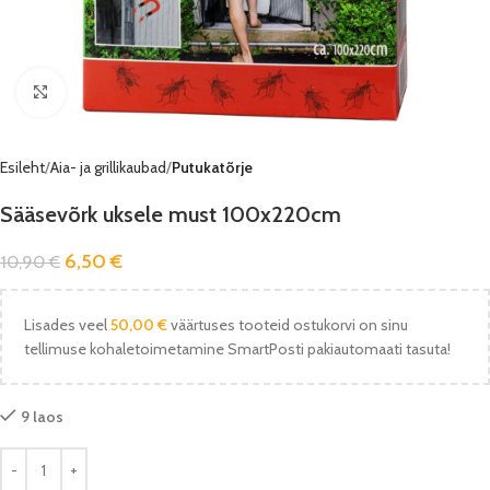
Vaata pilti
Esileht
Aia- ja grillikaubad
Putukatõrje
Sääsevõrk uksele must 100x220cm
6,50
€
10,90
€
Lisades veel
50,00
€
väärtuses tooteid ostukorvi on sinu
tellimuse kohaletoimetamine SmartPosti pakiautomaati tasuta!
9 laos