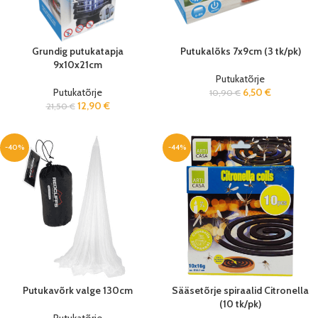
Grundig putukatapja
Putukalõks 7x9cm (3 tk/pk)
9x10x21cm
Putukatõrje
Putukatõrje
6,50
€
10,90
€
12,90
€
21,50
€
-40%
-44%
Putukavõrk valge 130cm
Sääsetõrje spiraalid Citronella
(10 tk/pk)