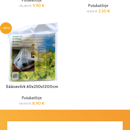
Putukatõrje
9,90
€
Putukatõrje
16,40
€
2,50
€
4,50
€
-40%
Sääsevõrk 60x250x1200cm
Putukatõrje
8,90
€
14,90
€