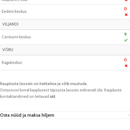
0
Eedeni keskus
❌
VILJANDI
9
Centrumi keskus
✅
VÕRU
0
Kagukeskus
❌
Kaupluste laoseis on hetkeline ja võib muutuda​
Ostusoovi korral kauplusest täpsusta laoseis eelnevalt üle. Kaupluste
kontaktandmed on leitavad
siit
.
Osta nüüd ja maksa hiljem