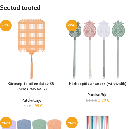
Seotud tooted
-43%
-50%
Kärbsepiits pikendatav 35-
Kärbsepiits ananass (värvivalik)
75cm (värvivalik)
Putukatõrje
Putukatõrje
0,99
€
2,00
€
1,99
€
3,50
€
-40%
-40%