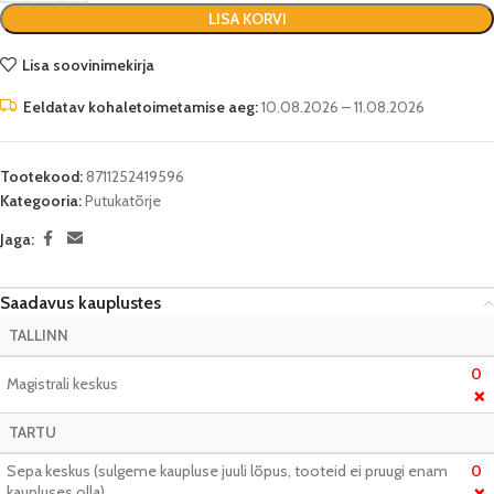
LISA KORVI
Lisa soovinimekirja
Eeldatav kohaletoimetamise aeg:
10.08.2026 – 11.08.2026
Tootekood:
8711252419596
Kategooria:
Putukatõrje
Jaga:
Saadavus kauplustes
TALLINN
0
Magistrali keskus
❌
TARTU
Sepa keskus (sulgeme kaupluse juuli lõpus, tooteid ei pruugi enam
0
kaupluses olla)
❌