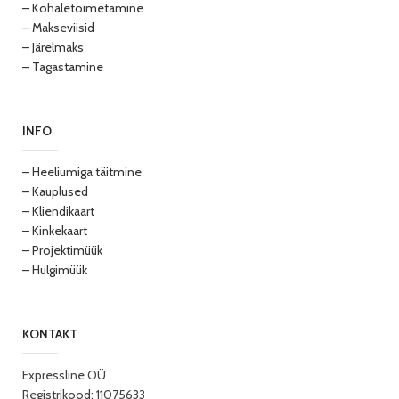
– Kohaletoimetamine
– Makseviisid
– Järelmaks
– Tagastamine
INFO
– Heeliumiga täitmine
– Kauplused
– Kliendikaart
– Kinkekaart
– Projektimüük
– Hulgimüük
KONTAKT
Expressline OÜ
Registrikood: 11075633