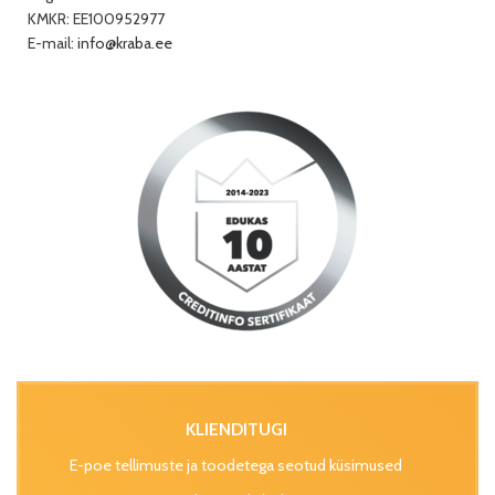
KMKR: EE100952977
E-mail:
info@kraba.ee
KLIENDITUGI
E-poe tellimuste ja toodetega seotud küsimused