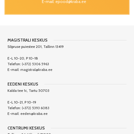
E-mail:
epood@kraba.ee
MAGISTRALI KESKUS
Sõpruse puiestee 201, Tallinn 13419
E-L 10-20, P 10-18
Telefon:
(+372) 5306 5963
E-mail:
magistral@kraba.ee
EEDENI KESKUS
Kalda tee 1c, Tartu 50703
E-L 10-21, P 10-19
Telefon:
(+372) 5393 6083
E-mail:
eeden@kraba.ee
CENTRUMI KESKUS