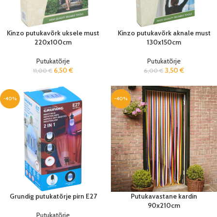
Kinzo putukavõrk uksele must
Kinzo putukavõrk aknale must
220x100cm
130x150cm
Putukatõrje
Putukatõrje
6,50
€
3,50
€
11,00
€
6,00
€
-40%
-40%
Grundig putukatõrje pirn E27
Putukavastane kardin
90x210cm
Putukatõrje