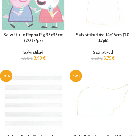
Salvrätikud Peppa Pig 33x33cm
Salvrätikud rist 14x16cm (20
(20 tk/pk)
tk/pk)
Salvrätikud
Salvrätikud
3,99
€
3,75
€
7,00
€
6,20
€
-40%
-40%