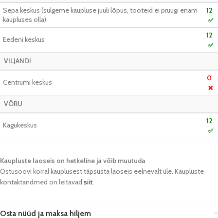
Sepa keskus (sulgeme kaupluse juuli lõpus, tooteid ei pruugi enam
12
kaupluses olla)
✅
12
Eedeni keskus
✅
VILJANDI
0
Centrumi keskus
❌
VÕRU
12
Kagukeskus
✅
Kaupluste laoseis on hetkeline ja võib muutuda​
Ostusoovi korral kauplusest täpsusta laoseis eelnevalt üle. Kaupluste
kontaktandmed on leitavad
siit
.
Osta nüüd ja maksa hiljem