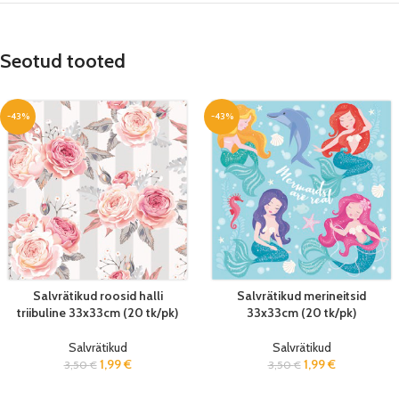
Seotud tooted
-43%
-43%
Salvrätikud roosid halli
Salvrätikud merineitsid
triibuline 33x33cm (20 tk/pk)
33x33cm (20 tk/pk)
Salvrätikud
Salvrätikud
1,99
€
1,99
€
3,50
€
3,50
€