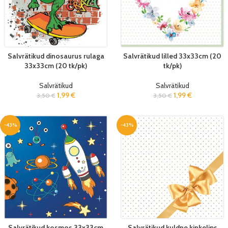
Salvrätikud dinosaurus rulaga
Salvrätikud lilled 33x33cm (20
33x33cm (20 tk/pk)
tk/pk)
Salvrätikud
Salvrätikud
1,99
€
1,99
€
3,50
€
3,50
€
-43%
-43%
Salvrätikud kosmos 33x33cm
Salvrätikud kuldne kinkelips