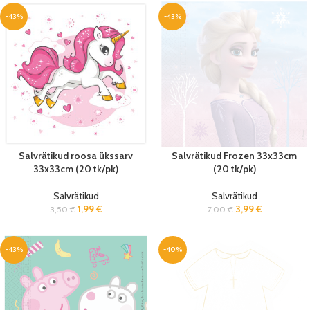
-43%
-43%
Salvrätikud roosa ükssarv
Salvrätikud Frozen 33x33cm
33x33cm (20 tk/pk)
(20 tk/pk)
Salvrätikud
Salvrätikud
1,99
€
3,99
€
3,50
€
7,00
€
-43%
-40%