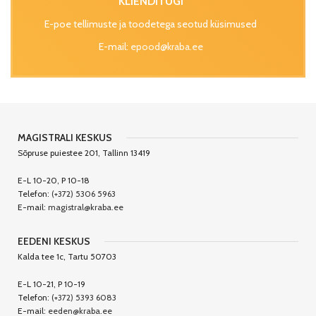
KLIENDITUGI
E-poe tellimuste ja toodetega seotud küsimused
E-mail:
epood@kraba.ee
MAGISTRALI KESKUS
Sõpruse puiestee 201, Tallinn 13419
E-L 10-20, P 10-18
Telefon:
(+372) 5306 5963
E-mail:
magistral@kraba.ee
EEDENI KESKUS
Kalda tee 1c, Tartu 50703
E-L 10-21, P 10-19
Telefon:
(+372) 5393 6083
E-mail:
eeden@kraba.ee