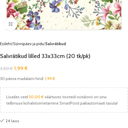
Vaata pilti
Esileht
Sünnipäev ja pidu
Salvrätikud
Salvrätikud lilled 33x33cm (20 tk/pk)
1,99
€
3,50
€
30 päeva madalaim hind:
1,99
€
Lisades veel
50,00
€
väärtuses tooteid ostukorvi on sinu
tellimuse kohaletoimetamine SmartPosti pakiautomaati tasuta!
24 laos