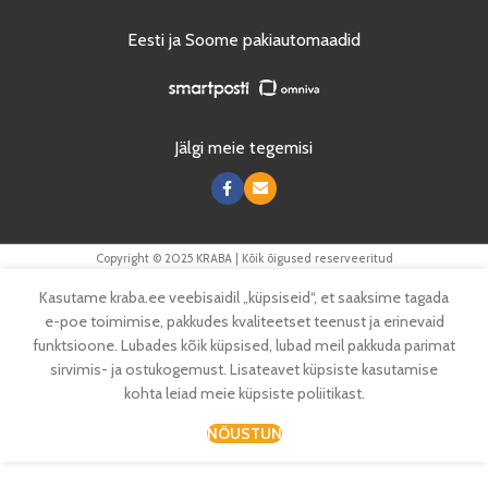
Eesti ja Soome pakiautomaadid
Jälgi meie tegemisi
Copyright © 2025 KRABA | Kõik õigused reserveeritud
Kasutame kraba.ee veebisaidil „küpsiseid“, et saaksime tagada
e-poe toimimise, pakkudes kvaliteetset teenust ja erinevaid
funktsioone. Lubades kõik küpsised, lubad meil pakkuda parimat
sirvimis- ja ostukogemust. Lisateavet küpsiste kasutamise
kohta leiad meie küpsiste poliitikast.
NÕUSTUN