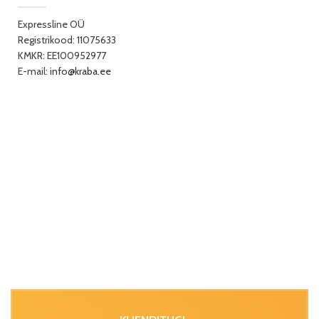
Expressline OÜ
Registrikood: 11075633
KMKR: EE100952977
E-mail:
info@kraba.ee