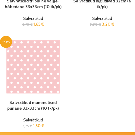
Salvrätikud triibuline valge-
Salvrätikud ingilitiivad 32cm (6
hõbedane 33x33cm (10 tk/pk)
tk/pk)
Salvrätikud
Salvrätikud
1,65
€
3,20
€
2,75
€
5,30
€
-45%
Salvrätikud mummulised
punane 33x33cm (10 tk/pk)
Salvrätikud
1,50
€
2,75
€