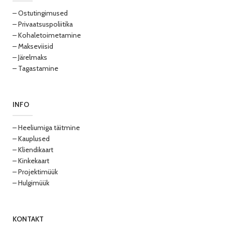
– Ostutingimused
– Privaatsuspoliitika
– Kohaletoimetamine
– Makseviisid
– Järelmaks
– Tagastamine
INFO
– Heeliumiga täitmine
– Kauplused
– Kliendikaart
– Kinkekaart
– Projektimüük
– Hulgimüük
KONTAKT