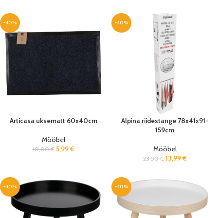
-40%
-40%
Articasa uksematt 60x40cm
Alpina riidestange 78x41x91-
159cm
Mööbel
5,99
€
Mööbel
10,00
€
13,99
€
23,50
€
-40%
-40%