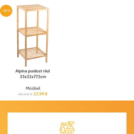
-40%
Alpina puidust riiul
33x32x77,5cm
Mööbel
23,99
€
40,00
€