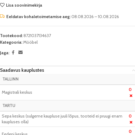
Lisa soovinimekirja
Eeldatav kohaletoimetamise aeg:
08.08.2026 – 10.08.2026
Tootekood:
8721037134637
Kategooria:
Mööbel
Jaga:
Saadavus kauplustes
TALLINN
0
Magistrali keskus
❌
TARTU
Sepa keskus (sulgeme kaupluse juuli lõpus, tooteid ei pruugi enam
0
kaupluses olla)
❌
0
Eedeni keskus