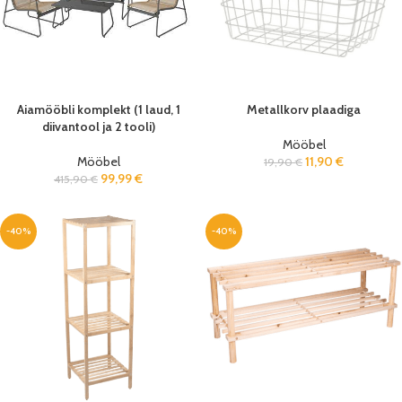
Aiamööbli komplekt (1 laud, 1
Metallkorv plaadiga
diivantool ja 2 tooli)
Mööbel
Mööbel
11,90
€
19,90
€
99,99
€
415,90
€
-40%
-40%