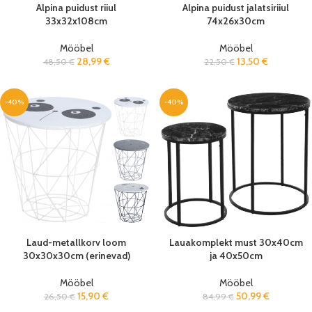
Alpina puidust riiul
Alpina puidust jalatsiriiul
33x32x108cm
74x26x30cm
Mööbel
Mööbel
28,99
€
13,50
€
48,50
€
22,50
€
-40%
-40%
Laud-metallkorv loom
Lauakomplekt must 30x40cm
30x30x30cm (erinevad)
ja 40x50cm
Mööbel
Mööbel
15,90
€
50,99
€
26,50
€
84,99
€