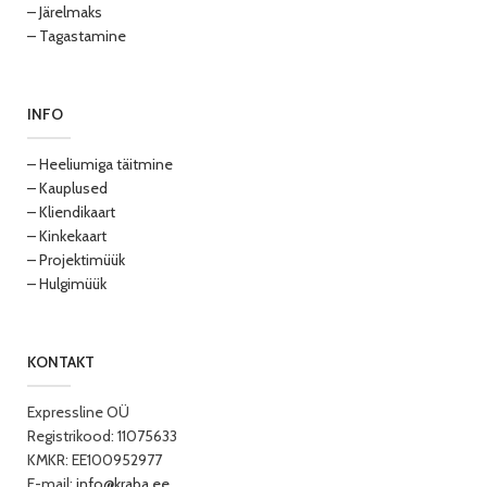
– Järelmaks
– Tagastamine
INFO
– Heeliumiga täitmine
– Kauplused
– Kliendikaart
– Kinkekaart
– Projektimüük
– Hulgimüük
KONTAKT
Expressline OÜ
Registrikood: 11075633
KMKR: EE100952977
E-mail:
info@kraba.ee