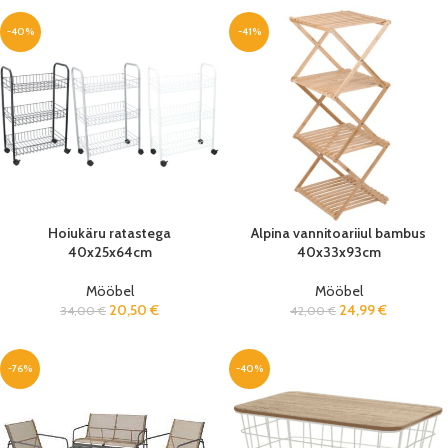
-40%
-41%
Hoiukäru ratastega
Alpina vannitoariiul bambus
40x25x64cm
40x33x93cm
Mööbel
Mööbel
20,50
€
24,99
€
34,00
€
42,00
€
-76%
-40%