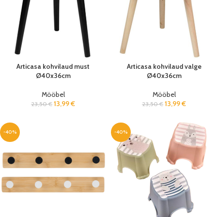
Articasa kohvilaud must
Articasa kohvilaud valge
Ø40x36cm
Ø40x36cm
Mööbel
Mööbel
13,99
€
13,99
€
23,50
€
23,50
€
-40%
-40%