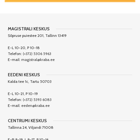
MAGISTRALI KESKUS
Sõpruse puiestee 201, Tallinn 13419
E-L 10-20, P 10-18
Telefon:
(+372) 5306 5963
E-mail:
magistral@kraba.ee
EEDENI KESKUS
Kalda tee 1c, Tartu 50703
E-L 10-21, P 10-19
Telefon:
(+372) 5393 6083
E-mail:
eeden@kraba.ee
CENTRUMI KESKUS
Tallinna 24, Viljandi 71008
E-R 9-19, L 9-17, P 10-16