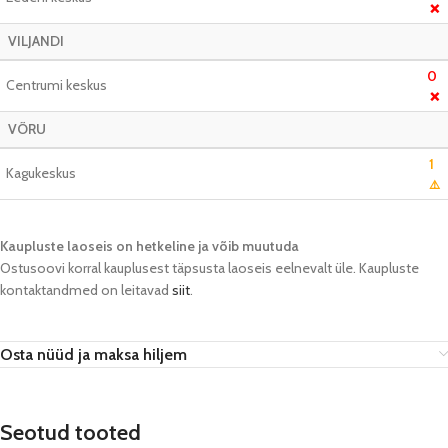
❌
VILJANDI
0
Centrumi keskus
❌
VÕRU
1
Kagukeskus
⚠️
Kaupluste laoseis on hetkeline ja võib muutuda​
Ostusoovi korral kauplusest täpsusta laoseis eelnevalt üle. Kaupluste
kontaktandmed on leitavad
siit
.
Osta nüüd ja maksa hiljem
Seotud tooted