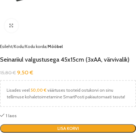
Vaata pilti
Esileht
Kodu
Kodu korda
Mööbel
Seinariiul valgustusega 45x15cm (3xAA, värvivalik)
9,50
€
15,80
€
Lisades veel
50,00
€
väärtuses tooteid ostukorvi on sinu
tellimuse kohaletoimetamine SmartPosti pakiautomaati tasuta!
1 laos
LISA KORVI