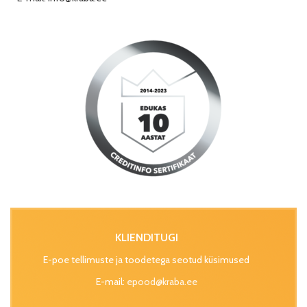
KLIENDITUGI
E-poe tellimuste ja toodetega seotud küsimused
E-mail:
epood@kraba.ee