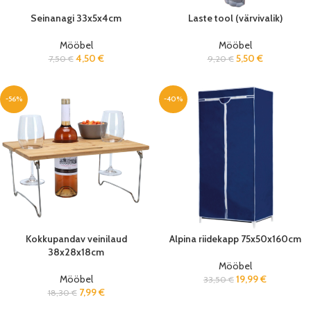
Seinanagi 33x5x4cm
Laste tool (värvivalik)
Mööbel
Mööbel
4,50
€
5,50
€
7,50
€
9,20
€
-56%
-40%
Kokkupandav veinilaud
Alpina riidekapp 75x50x160cm
38x28x18cm
Mööbel
Mööbel
19,99
€
33,50
€
7,99
€
18,30
€