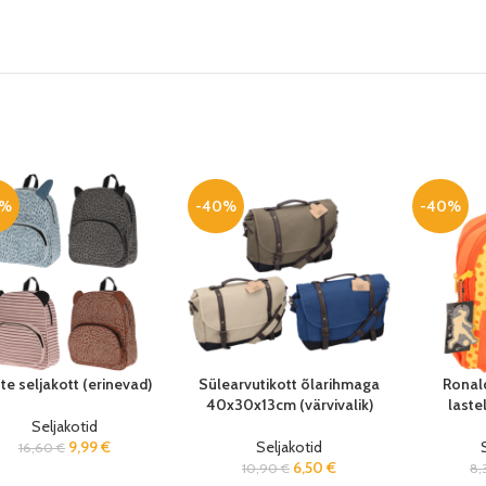
0%
-40%
-40%
te seljakott (erinevad)
Sülearvutikott õlarihmaga
Ronald
40x30x13cm (värvivalik)
last
Seljakotid
9,99
€
Seljakotid
16,60
€
6,50
€
10,90
€
8,