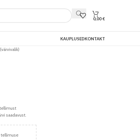
0,00
€
KAUPLUSED
KONTAKT
ärvivalik)
tellimust
ärvi saadavust.
 tellimuse