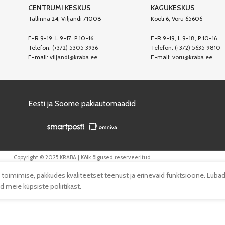
CENTRUMI KESKUS
KAGUKESKUS
Tallinna 24, Viljandi 71008
Kooli 6, Võru 65606
E-R 9-19, L 9-17, P 10-16
E-R 9-19, L 9-18, P 10-16
Telefon:
(+372) 5305 3936
Telefon:
(+372) 5635 9810
E-mail:
viljandi@kraba.ee
E-mail:
voru@kraba.ee
Eesti ja Soome pakiautomaadid
Copyright © 2025 KRABA | Kõik õigused reserveeritud
 toimimise, pakkudes kvaliteetset teenust ja erinevaid funktsioone. Lubad
 meie küpsiste poliitikast.