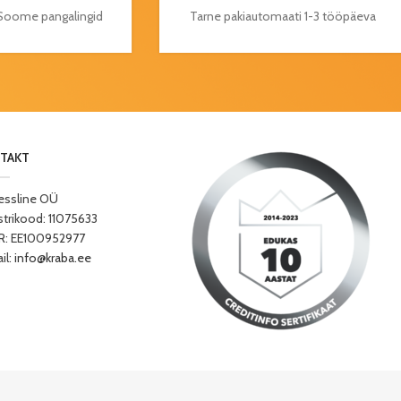
a Soome pangalingid
Tarne pakiautomaati 1-3 tööpäeva
TAKT
essline OÜ
strikood: 11075633
: EE100952977
il:
info@kraba.ee