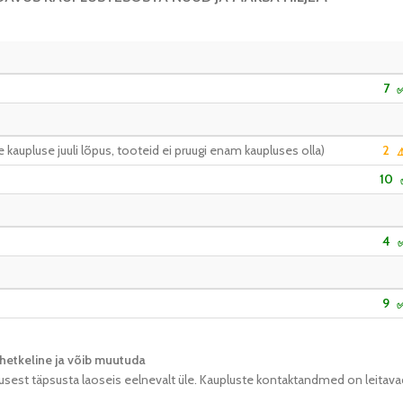
7
kaupluse juuli lõpus, tooteid ei pruugi enam kaupluses olla)
2
⚠
10
4
9
hetkeline ja võib muutuda​
usest täpsusta laoseis eelnevalt üle. Kaupluste kontaktandmed on leitava