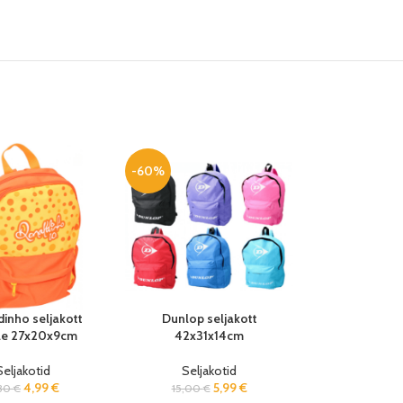
-60%
inho seljakott
Dunlop seljakott
ele 27x20x9cm
42x31x14cm
Seljakotid
Seljakotid
4,99
€
5,99
€
30
€
15,00
€