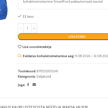
kohaletoimetamine SmartPosti pakiautomaati tasuta!
22 laos
LISA KORVI
Lisa soovinimekirja
Eeldatav kohaletoimetamise aeg:
11.08.2026 – 12.08.20
Tootekood:
8711252100241
Kategooria:
Seljakotid
Jaga:
DAVUS KAUPLUSTES
OSTA NÜÜD JA MAKSA HILJEM