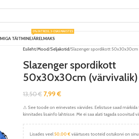
0% INTRESS, 3-OSAS MAKSTES
UMIGA TÄITMINE
JÄRELMAKS
Esileht
Mood
Seljakotid
Slazenger spordikott 50x30x30cm (v
Slazenger spordikott
50x30x30cm (värvivalik)
7,99
€
13,50
€
⚠ See toode on erinevates värvides. Eelistuse saad märkida 
kinnitades lisainfo lahtrisse. Me ei saa alati tagada soovitud v
Lisades veel
50,00
€
väärtuses tooteid ostukorvi on sinu