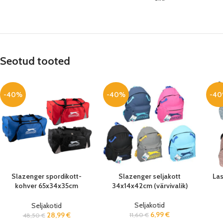
Seotud tooted
-40%
-40%
-4
Slazenger spordikott-
Slazenger seljakott
Las
kohver 65x34x35cm
34x14x42cm (värvivalik)
(värvivalik)
Seljakotid
Seljakotid
6,99
€
28,99
€
11,60
€
48,50
€