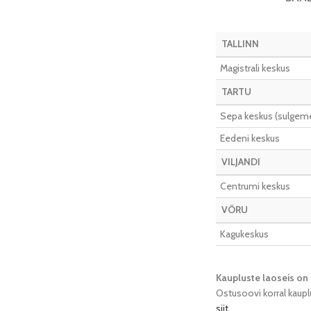
TALLINN
Magistrali keskus
TARTU
Sepa keskus (sulgeme 
Eedeni keskus
VILJANDI
Centrumi keskus
VÕRU
Kagukeskus
Kaupluste laoseis on 
Ostusoovi korral kaupl
siit
.