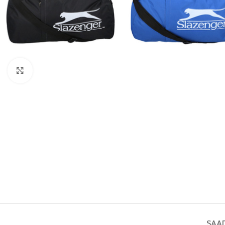
Vaata pilti
SAA