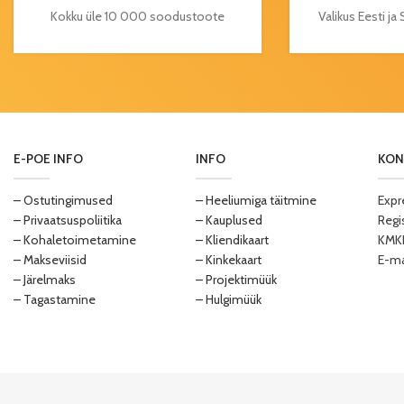
Kokku üle 10 000 soodustoote
Valikus Eesti j
E-POE INFO
INFO
KON
– Ostutingimused
– Heeliumiga täitmine
Expr
– Privaatsuspoliitika
– Kauplused
Regi
– Kohaletoimetamine
– Kliendikaart
KMKR
– Makseviisid
– Kinkekaart
E-ma
– Järelmaks
– Projektimüük
– Tagastamine
– Hulgimüük