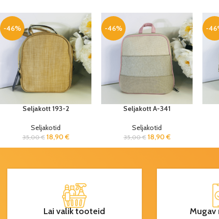
-46%
-46%
-46
Seljakott 193-2
Seljakott A-341
Seljakotid
Seljakotid
18,90
€
18,90
€
35,00
€
35,00
€
Lai valik tooteid
Mugav 