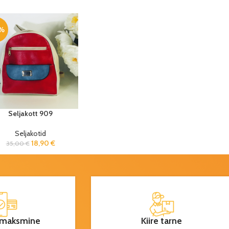
%
Seljakott 909
Seljakotid
18,90
€
35,00
€
maksmine
Kiire tarne