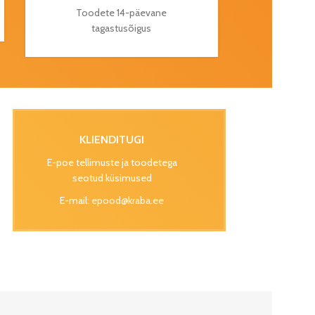
Toodete 14-päevane
tagastusõigus
KLIENDITUGI
E-poe tellimuste ja toodetega
seotud küsimused
E-mail:
epood@kraba.ee