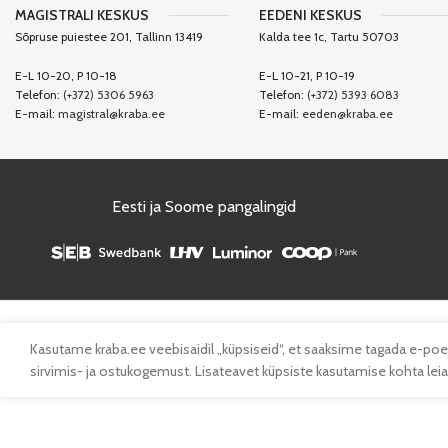
MAGISTRALI KESKUS
EEDENI KESKUS
Sõpruse puiestee 201, Tallinn 13419
Kalda tee 1c, Tartu 50703
E-L 10-20, P 10-18
E-L 10-21, P 10-19
Telefon:
(+372) 5306 5963
Telefon:
(+372) 5393 6083
E-mail:
magistral@kraba.ee
E-mail:
eeden@kraba.ee
Eesti ja Soome pangalingid
Kasutame kraba.ee veebisaidil „küpsiseid“, et saaksime tagada e-poe
sirvimis- ja ostukogemust. Lisateavet küpsiste kasutamise kohta leiad