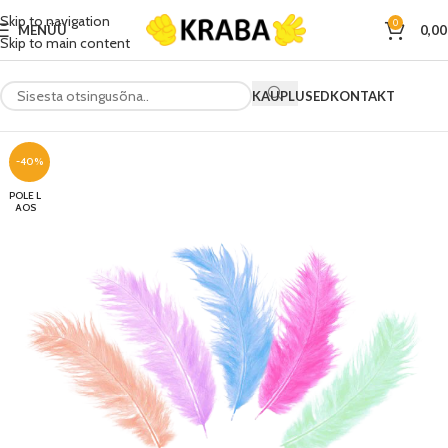
Skip to navigation
0
MENÜÜ
0,0
Skip to main content
KAUPLUSED
KONTAKT
-40%
POLE L
AOS