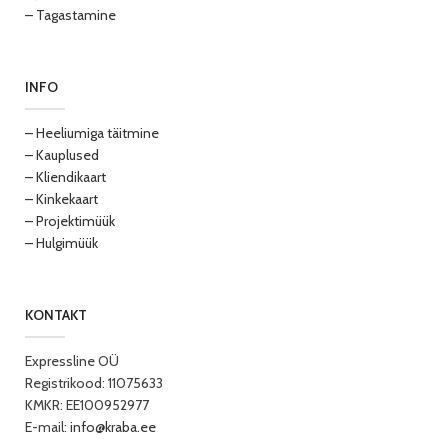
– Tagastamine
INFO
– Heeliumiga täitmine
– Kauplused
– Kliendikaart
– Kinkekaart
– Projektimüük
– Hulgimüük
KONTAKT
Expressline OÜ
Registrikood: 11075633
KMKR: EE100952977
E-mail:
info@kraba.ee