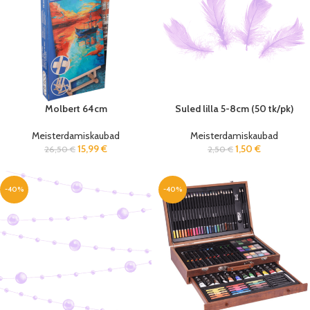
Molbert 64cm
Suled lilla 5-8cm (50 tk/pk)
Meisterdamiskaubad
Meisterdamiskaubad
15,99
€
1,50
€
26,50
€
2,50
€
-40%
-40%