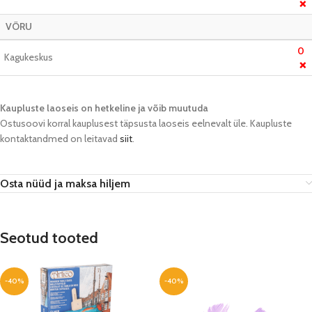
❌
VÕRU
0
Kagukeskus
❌
Kaupluste laoseis on hetkeline ja võib muutuda​
Ostusoovi korral kauplusest täpsusta laoseis eelnevalt üle. Kaupluste
kontaktandmed on leitavad
siit
.
Osta nüüd ja maksa hiljem
Seotud tooted
-40%
-40%