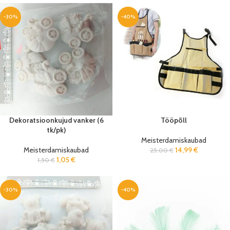
-30%
-40%
Dekoratsioonkujud vanker (6
Tööpõll
tk/pk)
Meisterdamiskaubad
Meisterdamiskaubad
14,99
€
25,00
€
1,05
€
1,50
€
-30%
-40%