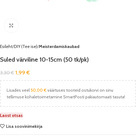
Vaata pilti
Esileht
DIY (Tee ise)
Meisterdamiskaubad
Suled värviline 10-15cm (50 tk/pk)
1,99
€
3,30
€
Lisades veel
50,00
€
väärtuses tooteid ostukorvi on sinu
tellimuse kohaletoimetamine SmartPosti pakiautomaati tasuta!
Laost otsas
Lisa soovinimekirja