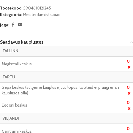
Tootekood:
5904610121245
Kategooria:
Meisterdamiskaubad
Jaga:
Saadavus kauplustes
TALLINN
0
Magistrali keskus
❌
TARTU
Sepa keskus (sulgeme kaupluse juuli lõpus, tooteid ei pruugi enam
0
kaupluses olla)
❌
0
Eedeni keskus
❌
VILJANDI
0
Centrumi keskus