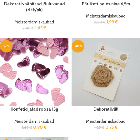
Dekoratiivnäpitsad jõuluvanad
Pärlikett helesinine 6,5m
(4 tk/pk)
Meisterdamiskaubad
Meisterdamiskaubad
1,99
€
3,30
€
1,45
€
2,40
€
-45%
-40%
Konfetid jalad roosa 15g
Dekoratiivlill
Meisterdamiskaubad
Meisterdamiskaubad
0,90
€
0,75
€
1,65
€
1,25
€