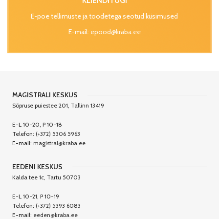
KLIENDITUGI
E-poe tellimuste ja toodetega seotud küsimused
E-mail:
epood@kraba.ee
MAGISTRALI KESKUS
Sõpruse puiestee 201, Tallinn 13419
E-L 10-20, P 10-18
Telefon:
(+372) 5306 5963
E-mail:
magistral@kraba.ee
EEDENI KESKUS
Kalda tee 1c, Tartu 50703
E-L 10-21, P 10-19
Telefon:
(+372) 5393 6083
E-mail:
eeden@kraba.ee