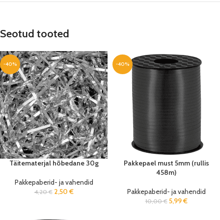
Seotud tooted
-40%
-40%
Täitematerjal hõbedane 30g
Pakkepael must 5mm (rullis
458m)
Pakkepaberid- ja vahendid
2,50
€
Pakkepaberid- ja vahendid
4,20
€
5,99
€
10,00
€