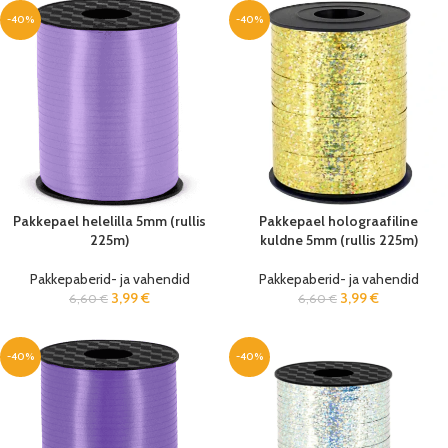
-40%
-40%
Pakkepael helelilla 5mm (rullis
Pakkepael holograafiline
225m)
kuldne 5mm (rullis 225m)
Pakkepaberid- ja vahendid
Pakkepaberid- ja vahendid
3,99
€
3,99
€
6,60
€
6,60
€
-40%
-40%