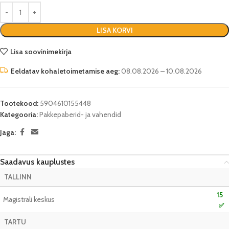
LISA KORVI
Lisa soovinimekirja
Eeldatav kohaletoimetamise aeg:
08.08.2026 – 10.08.2026
Tootekood:
5904610155448
Kategooria:
Pakkepaberid- ja vahendid
Jaga:
Saadavus kauplustes
TALLINN
15
Magistrali keskus
✅
TARTU