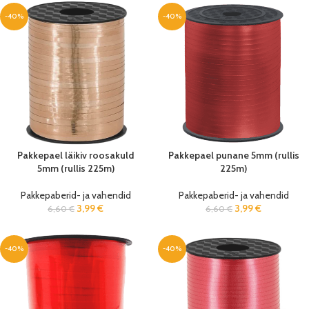
-40%
-40%
Pakkepael läikiv roosakuld
Pakkepael punane 5mm (rullis
5mm (rullis 225m)
225m)
Pakkepaberid- ja vahendid
Pakkepaberid- ja vahendid
3,99
€
3,99
€
6,60
€
6,60
€
-40%
-40%