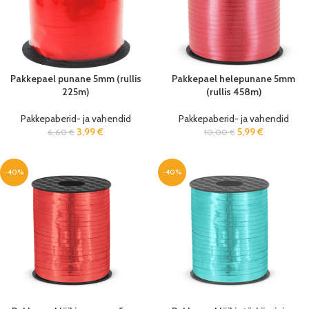
Pakkepael punane 5mm (rullis
Pakkepael helepunane 5mm
225m)
(rullis 458m)
Pakkepaberid- ja vahendid
Pakkepaberid- ja vahendid
3,99
€
5,99
€
6,60
€
10,00
€
-40%
-40%