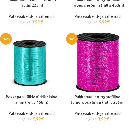
(rullis 225m)
hõbedane 5mm (rullis 458m)
Pakkepaberid- ja vahendid
Pakkepaberid- ja vahendid
3,99
€
5,99
€
6,60
€
10,00
€
-40%
-40%
Pakkepael läikiv türkiissinine
Pakkepael holograafiline
5mm (rullis 458m)
tumeroosa 5mm (rullis 225m)
Pakkepaberid- ja vahendid
Pakkepaberid- ja vahendid
5,99
€
3,99
€
10,00
€
6,60
€