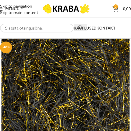
Skip to navigation
0
MENÜÜ
0,0
Skip to main content
KAUPLUSED
KONTAKT
-40%