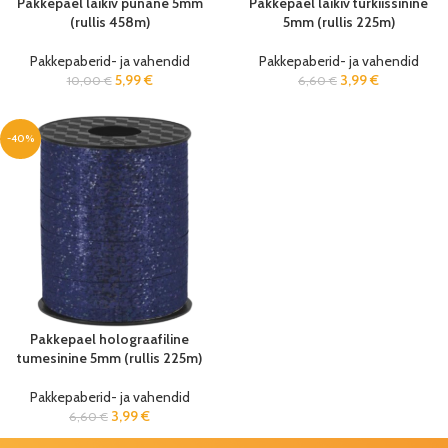
Pakkepael läikiv punane 5mm
Pakkepael läikiv türkiissinine
(rullis 458m)
5mm (rullis 225m)
Pakkepaberid- ja vahendid
Pakkepaberid- ja vahendid
5,99
€
3,99
€
10,00
€
6,60
€
-40%
Pakkepael holograafiline
tumesinine 5mm (rullis 225m)
Pakkepaberid- ja vahendid
3,99
€
6,60
€