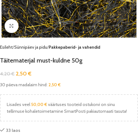
Vaata pilti
Esileht
Sünnipäev ja pidu
Pakkepaberid- ja vahendid
Täitematerjal must-kuldne 50g
2,50
€
4,20
€
30 päeva madalaim hind:
2,50
€
Lisades veel
50,00
€
väärtuses tooteid ostukorvi on sinu
tellimuse kohaletoimetamine SmartPosti pakiautomaati tasuta!
33 laos