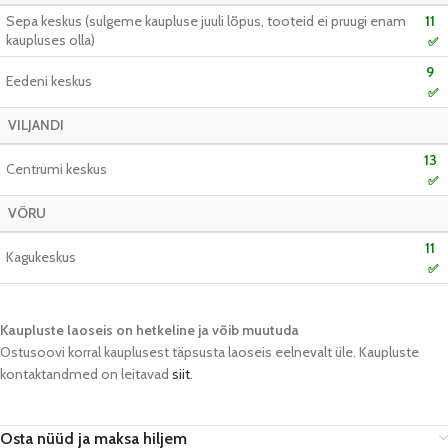
Sepa keskus (sulgeme kaupluse juuli lõpus, tooteid ei pruugi enam
11
kaupluses olla)
✅
9
Eedeni keskus
✅
VILJANDI
13
Centrumi keskus
✅
VÕRU
11
Kagukeskus
✅
Kaupluste laoseis on hetkeline ja võib muutuda​
Ostusoovi korral kauplusest täpsusta laoseis eelnevalt üle. Kaupluste
kontaktandmed on leitavad
siit
.
Osta nüüd ja maksa hiljem