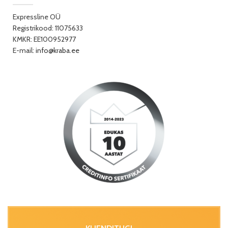
Expressline OÜ
Registrikood: 11075633
KMKR: EE100952977
E-mail:
info@kraba.ee