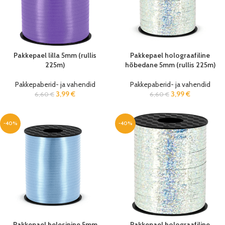
Pakkepael lilla 5mm (rullis
Pakkepael holograafiline
225m)
hõbedane 5mm (rullis 225m)
Pakkepaberid- ja vahendid
Pakkepaberid- ja vahendid
3,99
€
3,99
€
6,60
€
6,60
€
-40%
-40%
Pakkepael helesinine 5mm
Pakkepael holograafiline