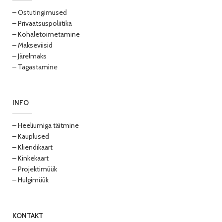
– Ostutingimused
– Privaatsuspoliitika
– Kohaletoimetamine
– Makseviisid
– Järelmaks
– Tagastamine
INFO
– Heeliumiga täitmine
– Kauplused
– Kliendikaart
– Kinkekaart
– Projektimüük
– Hulgimüük
KONTAKT