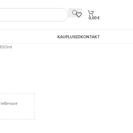
0,00
€
KAUPLUSED
KONTAKT
 850ml
 tellimuse