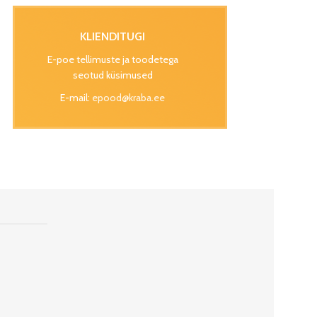
KLIENDITUGI
E-poe tellimuste ja toodetega
seotud küsimused
E-mail:
epood@kraba.ee