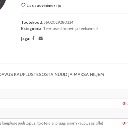
Lisa soovinimekirja
Tootekood:
5602029280224
Kategooria:
Termosed, kohvi- ja teekannud
Jaga:
DAVUS KAUPLUSTES
OSTA NÜÜD JA MAKSA HILJEM
0
kaupluse juuli lõpus, tooteid ei pruugi enam kaupluses olla)
0