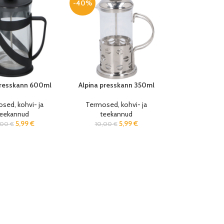
-40%
presskann 600ml
Alpina presskann 350ml
sed, kohvi- ja
Termosed, kohvi- ja
teekannud
teekannud
5,99
€
5,99
€
,00
€
10,00
€