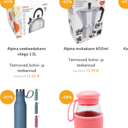
-40%
-40%
-4
Alpina veekeedukann
Alpina mokakann 600ml
Ko
vilega 2,5L
Termosed, kohvi- ja
Termosed, kohvi- ja
teekannud
teekannud
13,99
€
23,50
€
12,50
€
21,00
€
-40%
-48%