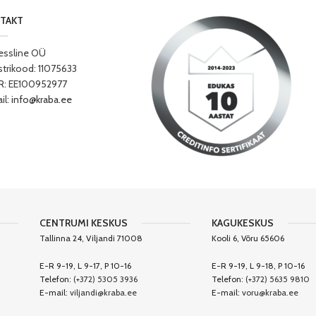
TAKT
essline OÜ
strikood: 11075633
: EE100952977
il:
info@kraba.ee
CENTRUMI KESKUS
KAGUKESKUS
Tallinna 24, Viljandi 71008
Kooli 6, Võru 65606
E-R 9-19, L 9-17, P 10-16
E-R 9-19, L 9-18, P 10-16
Telefon:
(+372) 5305 3936
Telefon:
(+372) 5635 9810
E-mail:
viljandi@kraba.ee
E-mail:
voru@kraba.ee