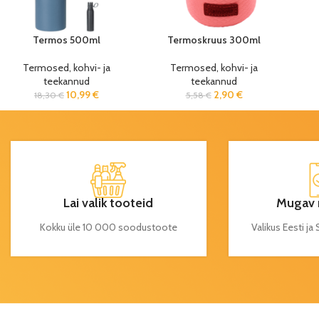
Termos 500ml
Termoskruus 300ml
Termosed, kohvi- ja
Termosed, kohvi- ja
teekannud
teekannud
10,99
€
2,90
€
18,30
€
5,58
€
Lai valik tooteid
Mugav 
Kokku üle 10 000 soodustoote
Valikus Eesti j