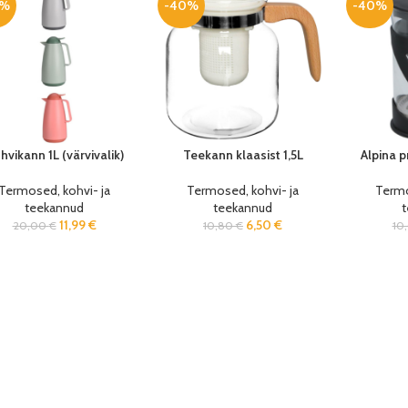
0%
-40%
-40%
hvikann 1L (värvivalik)
Teekann klaasist 1,5L
Alpina 
Termosed, kohvi- ja
Termosed, kohvi- ja
Termo
teekannud
teekannud
11,99
€
6,50
€
20,00
€
10,80
€
10