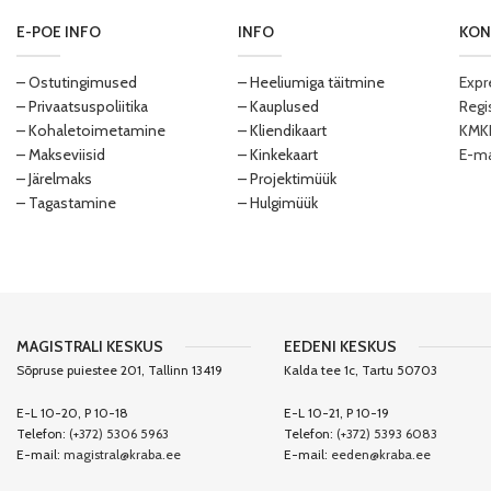
E-POE INFO
INFO
KON
– Ostutingimused
– Heeliumiga täitmine
Expr
– Privaatsuspoliitika
– Kauplused
Regi
– Kohaletoimetamine
– Kliendikaart
KMKR
– Makseviisid
– Kinkekaart
E-ma
– Järelmaks
– Projektimüük
– Tagastamine
– Hulgimüük
MAGISTRALI KESKUS
EEDENI KESKUS
Sõpruse puiestee 201, Tallinn 13419
Kalda tee 1c, Tartu 50703
E-L 10-20, P 10-18
E-L 10-21, P 10-19
Telefon:
(+372) 5306 5963
Telefon:
(+372) 5393 6083
E-mail:
magistral@kraba.ee
E-mail:
eeden@kraba.ee