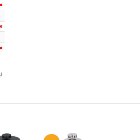
❌
❌
❌
d