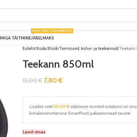
0% INTRESS, 3-OSAS MAKSTES
UMIGA TÄITMINE
JÄRELMAKS
Esileht
Kodu
Köök
Termosed, kohvi- ja teekannud
Teekann
Teekann 850ml
7,80
€
13,00
€
Lisades veel
50,00
€
väärtuses tooteid ostukorvi on sinu
kohaletoimetamine SmartPosti pakiautomaati tasuta!
Laost otsas