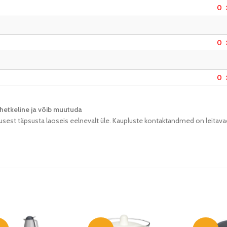
0
0
0
hetkeline ja võib muutuda​
usest täpsusta laoseis eelnevalt üle. Kaupluste kontaktandmed on leitava