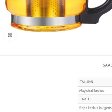
Vaata pilti
SAA
TALLINN
Magistrali keskus
TARTU
Sepa keskus (sulgeme 