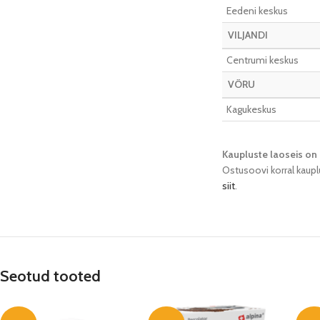
Eedeni keskus
VILJANDI
Centrumi keskus
VÕRU
Kagukeskus
Kaupluste laoseis on 
Ostusoovi korral kaupl
siit
.
Seotud tooted