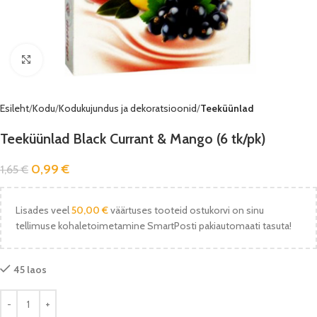
Vaata pilti
Esileht
Kodu
Kodukujundus ja dekoratsioonid
Teeküünlad
Teeküünlad Black Currant & Mango (6 tk/pk)
0,99
€
1,65
€
Lisades veel
50,00
€
väärtuses tooteid ostukorvi on sinu
tellimuse kohaletoimetamine SmartPosti pakiautomaati tasuta!
45 laos