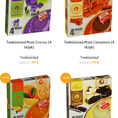
Teeküünlad Maxi Crocus (4
Teeküünlad Maxi Cinnamon (4
tk/pk)
tk/pk)
Teeküünlad
Teeküünlad
1,99
€
1,99
€
3,30
€
3,30
€
-40%
-40%