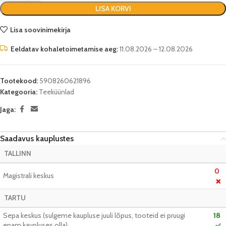
LISA KORVI
Lisa soovinimekirja
Eeldatav kohaletoimetamise aeg:
11.08.2026 – 12.08.2026
Tootekood:
5908260621896
Kategooria:
Teeküünlad
Jaga:
Saadavus kauplustes
TALLINN
0
Magistrali keskus
❌
TARTU
Sepa keskus (sulgeme kaupluse juuli lõpus, tooteid ei pruugi
18
enam kaupluses olla)
✅