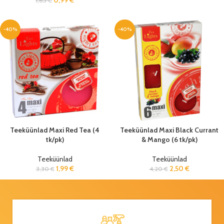
0,99
€
1,65
€
-40%
-40%
Teeküünlad Maxi Red Tea (4
Teeküünlad Maxi Black Currant
tk/pk)
& Mango (6 tk/pk)
Teeküünlad
Teeküünlad
1,99
€
2,50
€
3,30
€
4,20
€