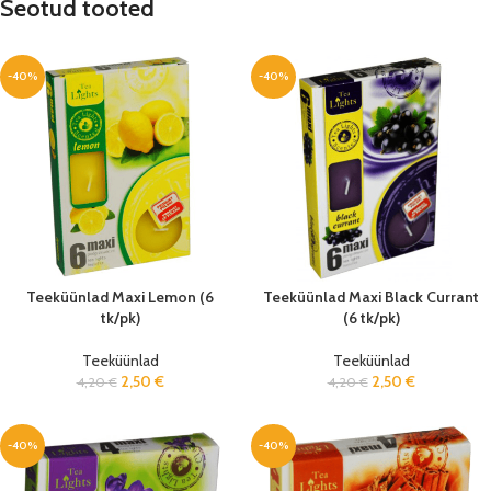
Seotud tooted
-40%
-40%
Teeküünlad Maxi Lemon (6
Teeküünlad Maxi Black Currant
tk/pk)
(6 tk/pk)
Teeküünlad
Teeküünlad
2,50
€
2,50
€
4,20
€
4,20
€
-40%
-40%