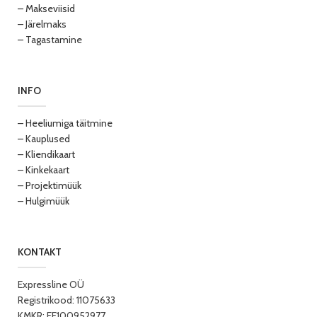
– Makseviisid
– Järelmaks
– Tagastamine
INFO
– Heeliumiga täitmine
– Kauplused
– Kliendikaart
– Kinkekaart
– Projektimüük
– Hulgimüük
KONTAKT
Expressline OÜ
Registrikood: 11075633
KMKR: EE100952977