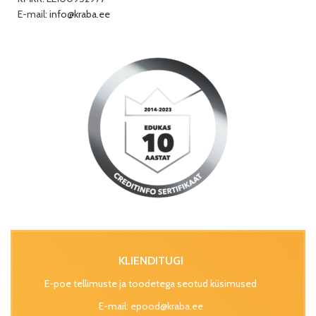
E-mail:
info@kraba.ee
KLIENDITUGI
E-poe tellimuste ja toodetega seotud küsimused
E-mail:
epood@kraba.ee