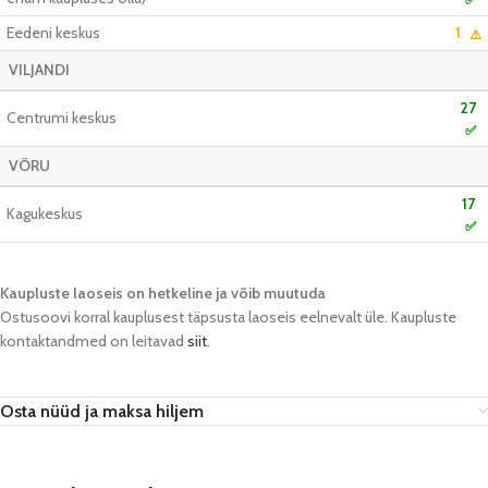
Eedeni keskus
1
⚠️
VILJANDI
27
Centrumi keskus
✅
VÕRU
17
Kagukeskus
✅
Kaupluste laoseis on hetkeline ja võib muutuda​
Ostusoovi korral kauplusest täpsusta laoseis eelnevalt üle. Kaupluste
kontaktandmed on leitavad
siit
.
Osta nüüd ja maksa hiljem