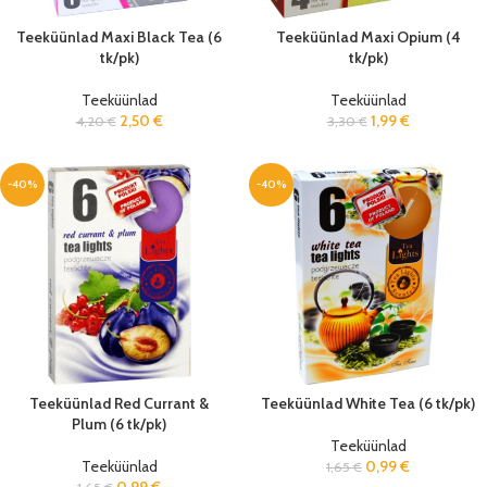
Teeküünlad Maxi Black Tea (6
Teeküünlad Maxi Opium (4
tk/pk)
tk/pk)
Teeküünlad
Teeküünlad
2,50
€
1,99
€
4,20
€
3,30
€
-40%
-40%
Teeküünlad Red Currant &
Teeküünlad White Tea (6 tk/pk)
Plum (6 tk/pk)
Teeküünlad
Teeküünlad
0,99
€
1,65
€