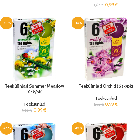
0,99
€
1,65
€
-40%
-40%
Teeküünlad Summer Meadow
Teeküünlad Orchid (6 tk/pk)
(6 tk/pk)
Teeküünlad
Teeküünlad
0,99
€
1,65
€
0,99
€
1,65
€
-40%
-40%