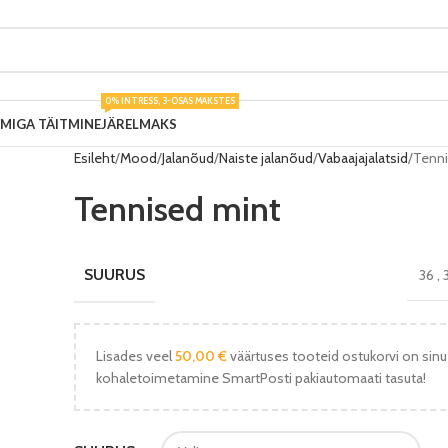
0% INTRESS, 3-OSAS MAKSTES
UMIGA TÄITMINE
JÄRELMAKS
Esileht
Mood
Jalanõud
Naiste jalanõud
Vabaajajalatsid
Tenni
Tennised mint
SUURUS
36
,
Lisades veel
50,00
€
väärtuses tooteid ostukorvi on sinu
kohaletoimetamine SmartPosti pakiautomaati tasuta!