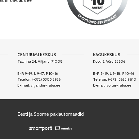
il:
info@kraba.ee
CENTRUMI KESKUS
KAGUKESKUS
Tallinna 24, Viljandi 71008
Kooli 6, Võru 65606
E-R 9-19, L 9-17, P 10-16
E-R 9-19, L 9-18, P 10-16
Telefon:
(+372) 5305 3936
Telefon:
(+372) 5635 9810
E-mail:
viljandi@kraba.ee
E-mail:
voru@kraba.ee
Eesti ja Soome pakiautomaadid