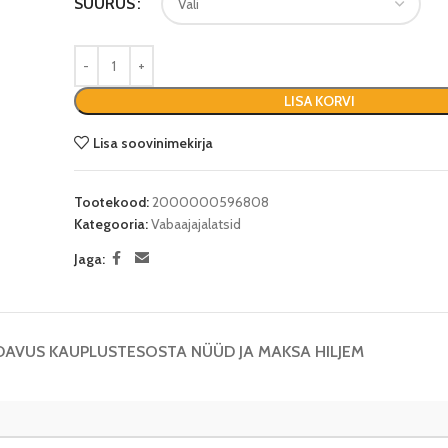
SUURUS
LISA KORVI
Lisa soovinimekirja
Tootekood:
2000000596808
Kategooria:
Vabaajajalatsid
Jaga:
DAVUS KAUPLUSTES
OSTA NÜÜD JA MAKSA HILJEM