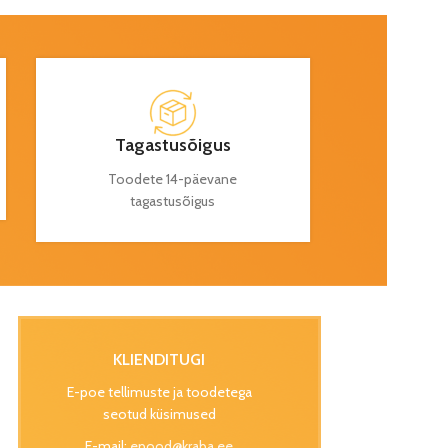
Tagastusõigus
Toodete 14-päevane
tagastusõigus
KLIENDITUGI
E-poe tellimuste ja toodetega
seotud küsimused
E-mail:
epood@kraba.ee