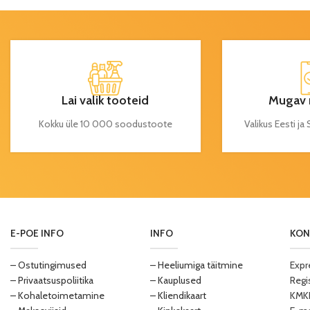
Lai valik tooteid
Mugav 
Kokku üle 10 000 soodustoote
Valikus Eesti j
E-POE INFO
INFO
KON
– Ostutingimused
– Heeliumiga täitmine
Expr
– Privaatsuspoliitika
– Kauplused
Regi
– Kohaletoimetamine
– Kliendikaart
KMKR