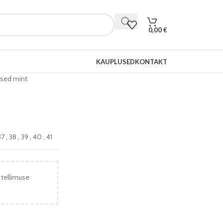
0,00
€
KAUPLUSED
KONTAKT
sed mint
37
,
38
,
39
,
40
,
41
 tellimuse