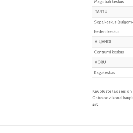
Magistrali keskus
TARTU
Sepa keskus (sulgeme 
Eedeni keskus
VILJANDI
Centrumi keskus
VÕRU
Kagukeskus
Kaupluste laoseis on 
Ostusoovi korral kaupl
siit
.