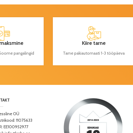
maksmine
Kiire tarne
a Soome pangalingid
Tarne pakiautomaati 1-3 tööpäeva
TAKT
essline OÜ
strikood: 11075633
: EE100952977