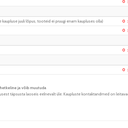
0
kaupluse juuli lõpus, tooteid ei pruugi enam kaupluses olla)
0
0
0
0
hetkeline ja võib muutuda​
usest täpsusta laoseis eelnevalt üle. Kaupluste kontaktandmed on leitava