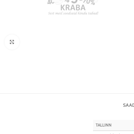
Vaata pilti
SAA
TALLINN