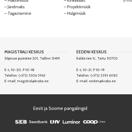
– Makseviisid
– Kinkekaart
E-ma
– Järelmaks
– Projektimüük
– Tagastamine
– Hulgimüük
MAGISTRALI KESKUS
EEDENI KESKUS
Sõpruse puiestee 201, Tallinn 13419
Kalda tee 1c, Tartu 50703
E-L 10-20, P 10-18
E-L 10-21, P 10-19
Telefon:
(+372) 5306 5963
Telefon:
(+372) 5393 6083
E-mail:
magistral@kraba.ee
E-mail:
eeden@kraba.ee
Eesti ja Soome pangalingid