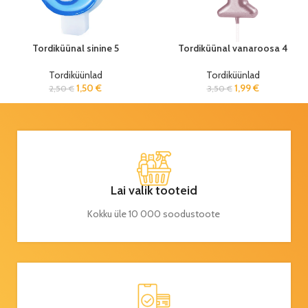
Tordiküünal sinine 5
Tordiküünal vanaroosa 4
Tordiküünlad
Tordiküünlad
1,50
€
1,99
€
2,50
€
3,50
€
Lai valik tooteid
Kokku üle 10 000 soodustoote