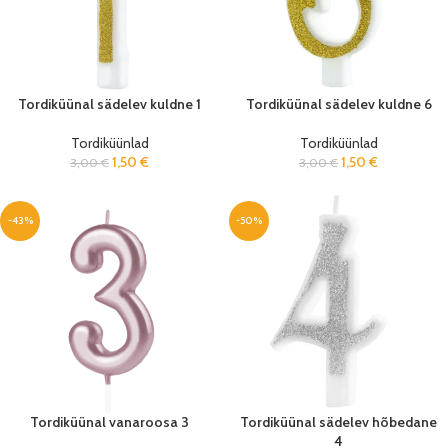
Tordiküünal sädelev kuldne 1
Tordiküünal sädelev kuldne 6
Tordiküünlad
Tordiküünlad
1,50
€
1,50
€
3,00
€
3,00
€
-43%
-50%
Tordiküünal vanaroosa 3
Tordiküünal sädelev hõbedane
4