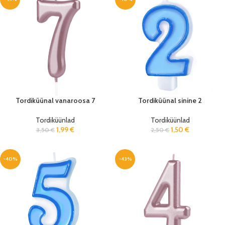
Tordiküünal vanaroosa 7
Tordiküünal sinine 2
Tordiküünlad
Tordiküünlad
1,99
€
1,50
€
3,50
€
2,50
€
-40%
-43%