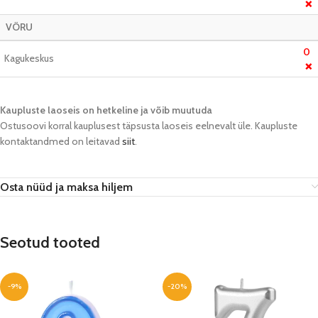
❌
VÕRU
0
Kagukeskus
❌
Kaupluste laoseis on hetkeline ja võib muutuda​
Ostusoovi korral kauplusest täpsusta laoseis eelnevalt üle. Kaupluste
kontaktandmed on leitavad
siit
.
Osta nüüd ja maksa hiljem
Seotud tooted
-9%
-20%