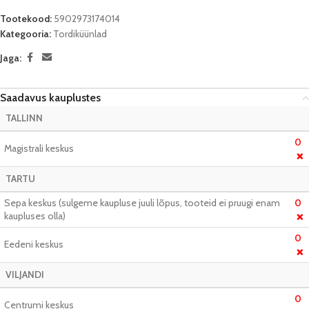
Tootekood:
5902973174014
Kategooria:
Tordiküünlad
Jaga:
Saadavus kauplustes
TALLINN
0
Magistrali keskus
❌
TARTU
Sepa keskus (sulgeme kaupluse juuli lõpus, tooteid ei pruugi enam
0
kaupluses olla)
❌
0
Eedeni keskus
❌
VILJANDI
0
Centrumi keskus