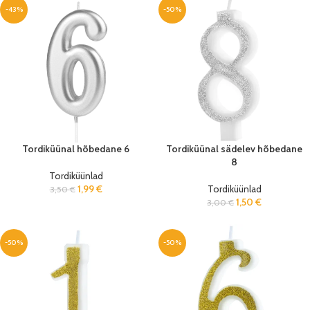
-43%
-50%
Tordiküünal hõbedane 6
Tordiküünal sädelev hõbedane
8
Tordiküünlad
1,99
€
Tordiküünlad
3,50
€
1,50
€
3,00
€
-50%
-50%