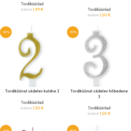
Tordiküünlad
1,99
€
Tordiküünlad
3,50
€
1,50
€
3,00
€
-50%
-50%
Tordiküünal sädelev kuldne 2
Tordiküünal sädelev hõbedane
3
Tordiküünlad
1,50
€
Tordiküünlad
3,00
€
1,50
€
3,00
€
-43%
-40%