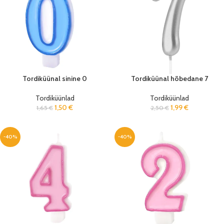
Tordiküünal sinine 0
Tordiküünal hõbedane 7
Tordiküünlad
Tordiküünlad
1,50
€
1,99
€
1,65
€
2,50
€
-40%
-40%