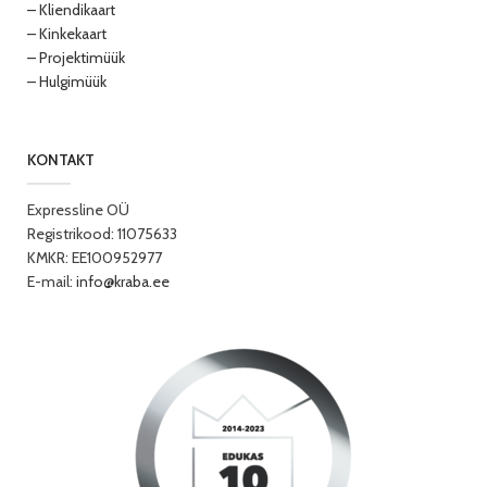
– Kliendikaart
– Kinkekaart
– Projektimüük
– Hulgimüük
KONTAKT
Expressline OÜ
Registrikood: 11075633
KMKR: EE100952977
E-mail:
info@kraba.ee