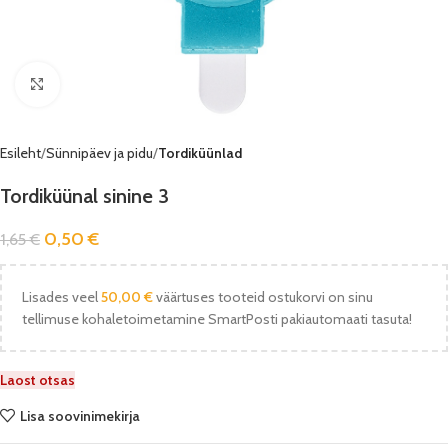
Vaata pilti
Esileht
Sünnipäev ja pidu
Tordiküünlad
Tordiküünal sinine 3
0,50
€
1,65
€
Lisades veel
50,00
€
väärtuses tooteid ostukorvi on sinu
tellimuse kohaletoimetamine SmartPosti pakiautomaati tasuta!
Laost otsas
Lisa soovinimekirja