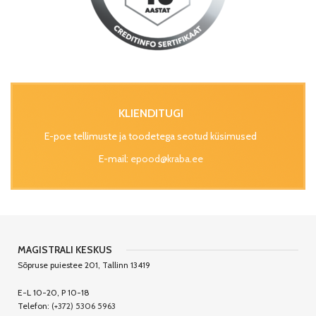
KLIENDITUGI
E-poe tellimuste ja toodetega seotud küsimused
E-mail:
epood@kraba.ee
MAGISTRALI KESKUS
Sõpruse puiestee 201, Tallinn 13419
E-L 10-20, P 10-18
Telefon:
(+372) 5306 5963