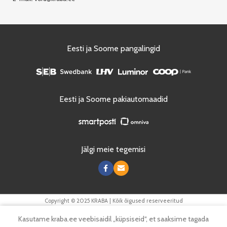
Eesti ja Soome pangalingid
Eesti ja Soome pakiautomaadid
Jälgi meie tegemisi
Copyright © 2025 KRABA | Kõik õigused reserveeritud
0
Kasutame kraba.ee veebisaidil „küpsiseid“, et saaksime tagada
Tooted
Menüü
Soovinimekiri
Ostukorv