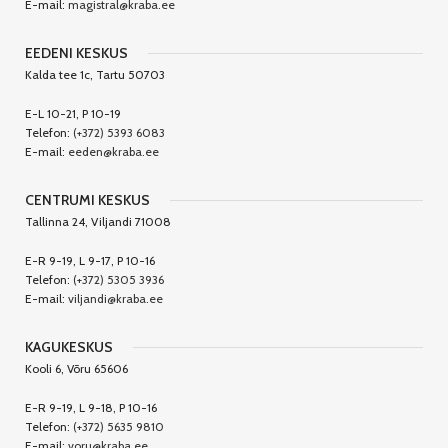
E-mail:
magistral@kraba.ee
EEDENI KESKUS
Kalda tee 1c, Tartu 50703
E-L 10-21, P 10-19
Telefon:
(+372) 5393 6083
E-mail:
eeden@kraba.ee
CENTRUMI KESKUS
Tallinna 24, Viljandi 71008
E-R 9-19, L 9-17, P 10-16
Telefon:
(+372) 5305 3936
E-mail:
viljandi@kraba.ee
KAGUKESKUS
Kooli 6, Võru 65606
E-R 9-19, L 9-18, P 10-16
Telefon:
(+372) 5635 9810
E-mail:
voru@kraba.ee