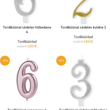
Tordiküünal sädelev hõbedane
Tordiküünal sädelev kuldne 2
6
Tordiküünlad
Tordiküünlad
1,50
€
3,00
€
1,50
€
3,00
€
-43%
-50%