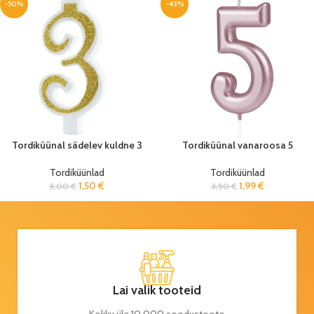
-50%
-43%
Tordiküünal sädelev kuldne 3
Tordiküünal vanaroosa 5
Tordiküünlad
Tordiküünlad
1,50
€
1,99
€
3,00
€
3,50
€
Lai valik tooteid