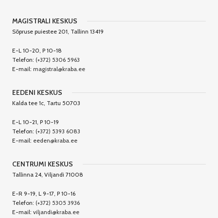
MAGISTRALI KESKUS
Sõpruse puiestee 201, Tallinn 13419
E-L 10-20, P 10-18
Telefon:
(+372) 5306 5963
E-mail:
magistral@kraba.ee
EEDENI KESKUS
Kalda tee 1c, Tartu 50703
E-L 10-21, P 10-19
Telefon:
(+372) 5393 6083
E-mail:
eeden@kraba.ee
CENTRUMI KESKUS
Tallinna 24, Viljandi 71008
E-R 9-19, L 9-17, P 10-16
Telefon:
(+372) 5305 3936
E-mail:
viljandi@kraba.ee