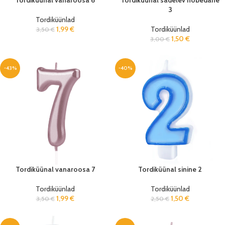
Tordiküünal vanaroosa 6
Tordiküünal sädelev hõbedane
3
Tordiküünlad
1,99
€
Tordiküünlad
3,50
€
1,50
€
3,00
€
-43%
-40%
Tordiküünal vanaroosa 7
Tordiküünal sinine 2
Tordiküünlad
Tordiküünlad
1,99
€
1,50
€
3,50
€
2,50
€