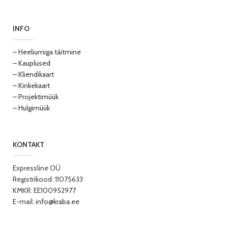
INFO
– Heeliumiga täitmine
– Kauplused
– Kliendikaart
– Kinkekaart
– Projektimüük
– Hulgimüük
KONTAKT
Expressline OÜ
Registrikood: 11075633
KMKR: EE100952977
E-mail:
info@kraba.ee