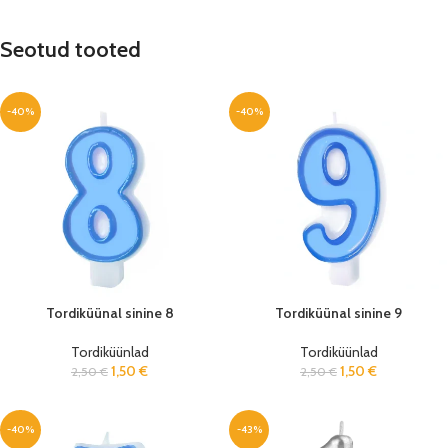
Seotud tooted
-40%
-40%
Tordiküünal sinine 8
Tordiküünal sinine 9
Tordiküünlad
Tordiküünlad
1,50
€
1,50
€
2,50
€
2,50
€
-40%
-43%