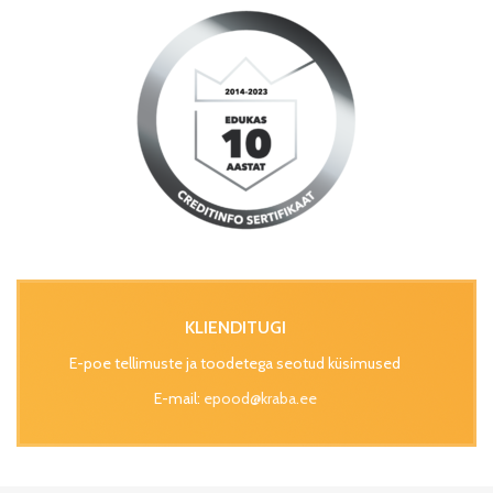
KLIENDITUGI
E-poe tellimuste ja toodetega seotud küsimused
E-mail:
epood@kraba.ee