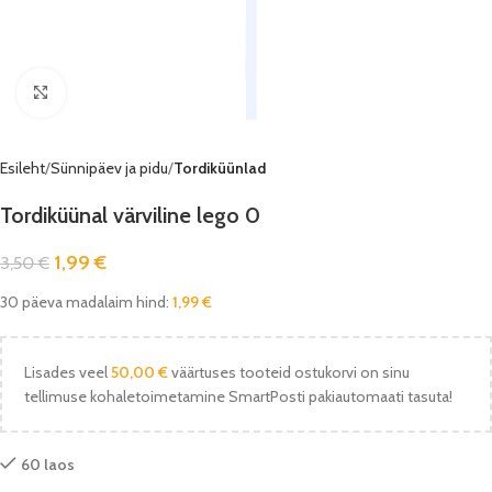
Vaata pilti
Esileht
Sünnipäev ja pidu
Tordiküünlad
Tordiküünal värviline lego 0
1,99
€
3,50
€
30 päeva madalaim hind:
1,99
€
Lisades veel
50,00
€
väärtuses tooteid ostukorvi on sinu
tellimuse kohaletoimetamine SmartPosti pakiautomaati tasuta!
60 laos