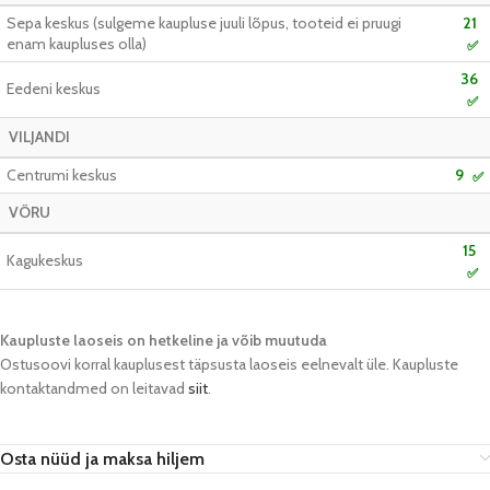
Sepa keskus (sulgeme kaupluse juuli lõpus, tooteid ei pruugi
21
enam kaupluses olla)
✅
36
Eedeni keskus
✅
VILJANDI
Centrumi keskus
9
✅
VÕRU
15
Kagukeskus
✅
Kaupluste laoseis on hetkeline ja võib muutuda​
Ostusoovi korral kauplusest täpsusta laoseis eelnevalt üle. Kaupluste
kontaktandmed on leitavad
siit
.
Osta nüüd ja maksa hiljem