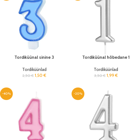
Tordiküünal sinine 3
Tordiküünal hõbedane 1
Tordiküünlad
Tordiküünlad
1,50
€
1,99
€
2,50
€
3,50
€
-40%
-20%