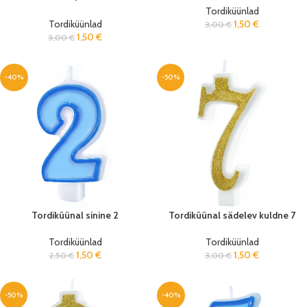
Tordiküünlad
Tordiküünlad
1,50
€
3,00
€
1,50
€
3,00
€
-40%
-50%
Tordiküünal sinine 2
Tordiküünal sädelev kuldne 7
Tordiküünlad
Tordiküünlad
1,50
€
1,50
€
2,50
€
3,00
€
-50%
-40%