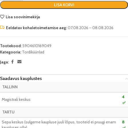
LISA KORVI
Lisa soovinimekirja
Eeldatav kohaletoimetamise aeg:
07.08.2026 – 08.08.2026
Tootekood:
5904610169049
Kategooria:
Tordiküünlad
Jaga:
Saadavus kauplustes
TALLINN
4
Magistrali keskus
✅
TARTU
Sepa keskus (sulgeme kaupluse juuli lõpus, tooteid ei pruugi enam
8
kaupluses olla)
✅