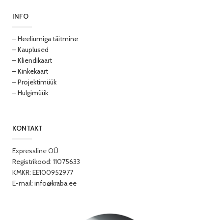
INFO
– Heeliumiga täitmine
– Kauplused
– Kliendikaart
– Kinkekaart
– Projektimüük
– Hulgimüük
KONTAKT
Expressline OÜ
Registrikood: 11075633
KMKR: EE100952977
E-mail:
info@kraba.ee