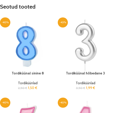
Seotud tooted
-40%
-43%
Tordiküünal sinine 8
Tordiküünal hõbedane 3
Tordiküünlad
Tordiküünlad
1,50
€
1,99
€
2,50
€
3,50
€
-40%
-40%