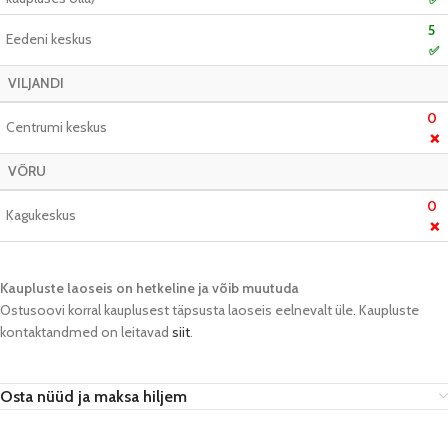
5
Eedeni keskus
✅
VILJANDI
0
Centrumi keskus
❌
VÕRU
0
Kagukeskus
❌
Kaupluste laoseis on hetkeline ja võib muutuda​
Ostusoovi korral kauplusest täpsusta laoseis eelnevalt üle. Kaupluste
kontaktandmed on leitavad
siit
.
Osta nüüd ja maksa hiljem