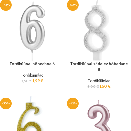
-43%
-50%
Tordiküünal hõbedane 6
Tordiküünal sädelev hõbedane
8
Tordiküünlad
1,99
€
Tordiküünlad
3,50
€
1,50
€
3,00
€
-50%
-43%