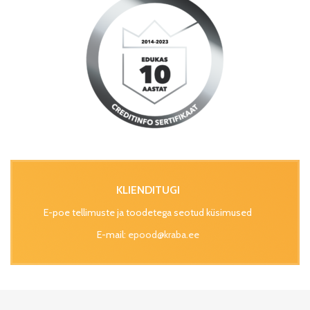
KLIENDITUGI
E-poe tellimuste ja toodetega seotud küsimused
E-mail:
epood@kraba.ee