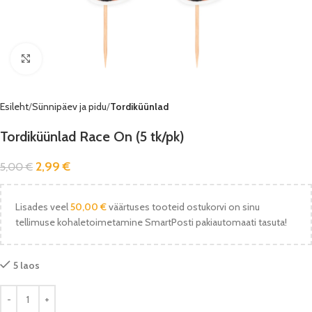
Vaata pilti
Esileht
Sünnipäev ja pidu
Tordiküünlad
Tordiküünlad Race On (5 tk/pk)
2,99
€
5,00
€
Lisades veel
50,00
€
väärtuses tooteid ostukorvi on sinu
tellimuse kohaletoimetamine SmartPosti pakiautomaati tasuta!
5 laos