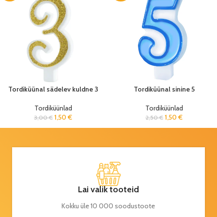
Tordiküünal sädelev kuldne 3
Tordiküünal sinine 5
Tordiküünlad
Tordiküünlad
1,50
€
1,50
€
3,00
€
2,50
€
Lai valik tooteid
Kokku üle 10 000 soodustoote