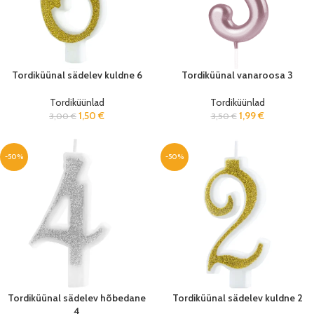
Tordiküünal sädelev kuldne 6
Tordiküünal vanaroosa 3
Tordiküünlad
Tordiküünlad
1,50
€
1,99
€
3,00
€
3,50
€
-50%
-50%
Tordiküünal sädelev hõbedane
Tordiküünal sädelev kuldne 2
4