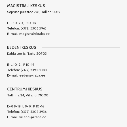
MAGISTRALI KESKUS
Sõpruse puiestee 201, Tallinn 13419
E-L 10-20, P 10-18
Telefon:
(+372) 5306 5963
E-mail:
magistral@kraba.ee
EEDENI KESKUS
Kalda tee 1c, Tartu 50703
E-L 10-21, P 10-19
Telefon:
(+372) 5393 6083
E-mail:
eeden@kraba.ee
CENTRUMI KESKUS
Tallinna 24, Viljandi 71008
E-R 9-19, L 9-17, P 10-16
Telefon:
(+372) 5305 3936
E-mail:
viljandi@kraba.ee