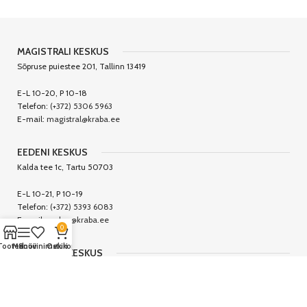
MAGISTRALI KESKUS
Sõpruse puiestee 201, Tallinn 13419
E-L 10-20, P 10-18
Telefon:
(+372) 5306 5963
E-mail:
magistral@kraba.ee
EEDENI KESKUS
Kalda tee 1c, Tartu 50703
E-L 10-21, P 10-19
Telefon:
(+372) 5393 6083
E-mail:
eeden@kraba.ee
0
Tooted
Menüü
Soovinimekiri
Ostukorv
CENTRUMI KESKUS
Tallinna 24, Viljandi 71008
E-R 9-19, L 9-17, P 10-16