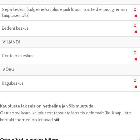
Sepa keskus (sulgeme kaupluse juuli lõpus, tooteid ei pruugi enam
0
kaupluses olla)
❌
0
Eedeni keskus
❌
VILJANDI
0
Centrumi keskus
❌
VÕRU
0
Kagukeskus
❌
Kaupluste laoseis on hetkeline ja võib muutuda​
Ostusoovi korral kauplusest täpsusta laoseis eelnevalt üle. Kaupluste
kontaktandmed on leitavad
siit
.
Osta nüüd ja maksa hiljem