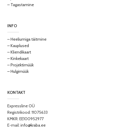
– Tagastamine
INFO
– Heeliumiga täitmine
– Kauplused
– Kliendikaart
– Kinkekaart
– Projektimüük
– Hulgimüük
KONTAKT
Expressline OÜ
Registrikood: 11075633
KMKR: EE100952977
E-mail:
info@kraba.ee