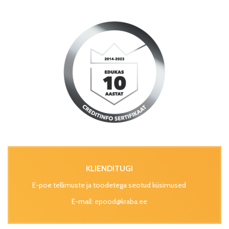
KLIENDITUGI
E-poe tellimuste ja toodetega seotud küsimused
E-mail:
epood@kraba.ee