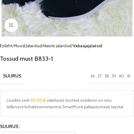
Vaata pilti
Esileht
Mood
Jalanõud
Naiste jalanõud
Vabaajajalatsid
Tossud must B833-1
SUURUS
36
,
37
,
38
,
39
,
40
,
41
Lisades veel
50,00
€
väärtuses tooteid ostukorvi on sinu
tellimuse kohaletoimetamine SmartPosti pakiautomaati tasuta!
SUURUS