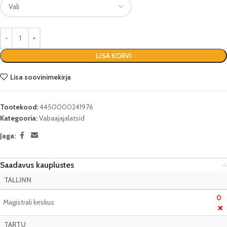
LISA KORVI
Lisa soovinimekirja
Tootekood:
4450000241976
Kategooria:
Vabaajajalatsid
Jaga:
Saadavus kauplustes
TALLINN
0
Magistrali keskus
❌
TARTU