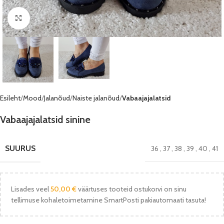
Vaata pilti
Esileht
Mood
Jalanõud
Naiste jalanõud
Vabaajajalatsid
Vabaajajalatsid sinine
SUURUS
36
,
37
,
38
,
39
,
40
,
41
Lisades veel
50,00
€
väärtuses tooteid ostukorvi on sinu
tellimuse kohaletoimetamine SmartPosti pakiautomaati tasuta!