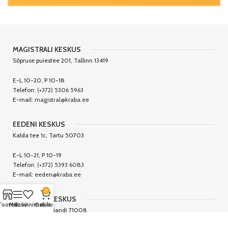
MAGISTRALI KESKUS
Sõpruse puiestee 201, Tallinn 13419
E-L 10-20, P 10-18
Telefon:
(+372) 5306 5963
E-mail:
magistral@kraba.ee
EEDENI KESKUS
Kalda tee 1c, Tartu 50703
E-L 10-21, P 10-19
Telefon:
(+372) 5393 6083
E-mail:
eeden@kraba.ee
0
CENTRUMI KESKUS
Tooted
Menüü
Soovinimekiri
Ostukorv
Tallinna 24, Viljandi 71008