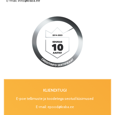
E-mail:
info@kraba.ee
KLIENDITUGI
E-poe tellimuste ja toodetega seotud küsimused
E-mail:
epood@kraba.ee