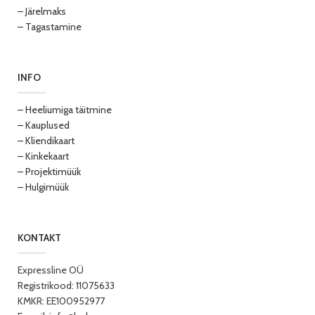
– Järelmaks
– Tagastamine
INFO
– Heeliumiga täitmine
– Kauplused
– Kliendikaart
– Kinkekaart
– Projektimüük
– Hulgimüük
KONTAKT
Expressline OÜ
Registrikood: 11075633
KMKR: EE100952977