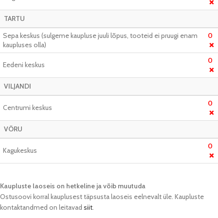
❌
TARTU
Sepa keskus (sulgeme kaupluse juuli lõpus, tooteid ei pruugi enam
0
kaupluses olla)
❌
0
Eedeni keskus
❌
VILJANDI
0
Centrumi keskus
❌
VÕRU
0
Kagukeskus
❌
Kaupluste laoseis on hetkeline ja võib muutuda​
Ostusoovi korral kauplusest täpsusta laoseis eelnevalt üle. Kaupluste
kontaktandmed on leitavad
siit
.