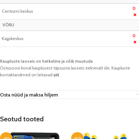
0
Centrumi keskus
❌
VÕRU
0
Kagukeskus
❌
Kaupluste laoseis on hetkeline ja võib muutuda​
Ostusoovi korral kauplusest täpsusta laoseis eelnevalt üle. Kaupluste
kontaktandmed on leitavad
siit
.
Osta nüüd ja maksa hiljem
Seotud tooted
-41%
-40%