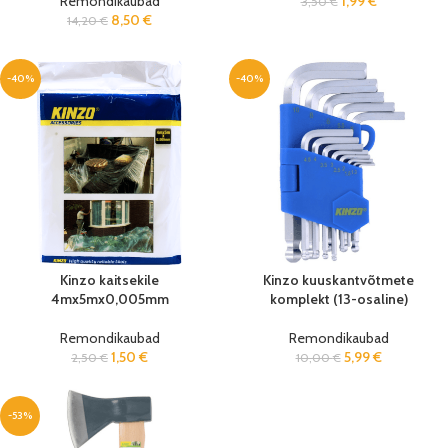
Remondikaubad
1,99
€
3,50
€
8,50
€
14,20
€
-40%
-40%
Kinzo kaitsekile
Kinzo kuuskantvõtmete
4mx5mx0,005mm
komplekt (13-osaline)
Remondikaubad
Remondikaubad
1,50
€
5,99
€
2,50
€
10,00
€
-53%