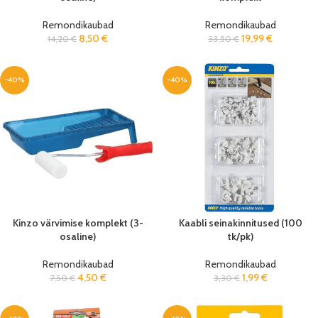
Remondikaubad
Remondikaubad
8,50
€
19,99
€
14,20
€
33,50
€
-40%
-40%
Kinzo värvimise komplekt (3-
Kaabli seinakinnitused (100
osaline)
tk/pk)
Remondikaubad
Remondikaubad
4,50
€
1,99
€
7,50
€
3,30
€