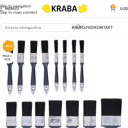
Skip to navigation
0
MENÜÜ
0,0
Skip to main content
KAUPLUSED
KONTAKT
-40%
POLE L
AOS