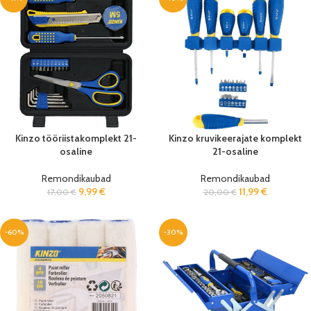
Kinzo tööriistakomplekt 21-
Kinzo kruvikeerajate komplekt
osaline
21-osaline
Remondikaubad
Remondikaubad
9,99
€
11,99
€
17,00
€
20,00
€
-60%
-30%