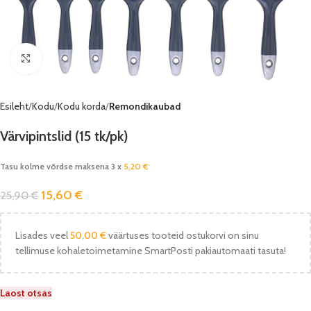
Vaata pilti
Esileht
Kodu
Kodu korda
Remondikaubad
Värvipintslid (15 tk/pk)
Tasu kolme võrdse maksena 3 x
5,20
€
15,60
€
25,90
€
Lisades veel
50,00
€
väärtuses tooteid ostukorvi on sinu
tellimuse kohaletoimetamine SmartPosti pakiautomaati tasuta!
Laost otsas