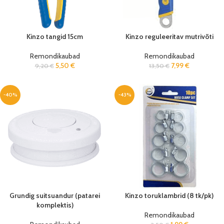
Kinzo tangid 15cm
Kinzo reguleeritav mutrivõti
Remondikaubad
Remondikaubad
5,50
€
7,99
€
9,20
€
13,50
€
-40%
-43%
Grundig suitsuandur (patarei
Kinzo toruklambrid (8 tk/pk)
komplektis)
Remondikaubad