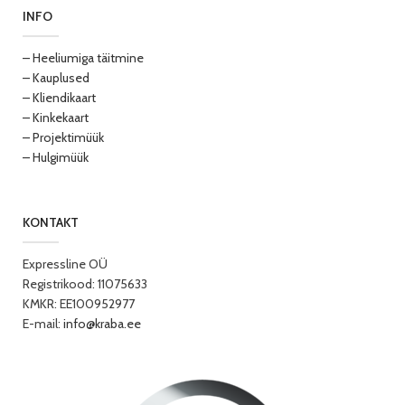
INFO
– Heeliumiga täitmine
– Kauplused
– Kliendikaart
– Kinkekaart
– Projektimüük
– Hulgimüük
KONTAKT
Expressline OÜ
Registrikood: 11075633
KMKR: EE100952977
E-mail:
info@kraba.ee