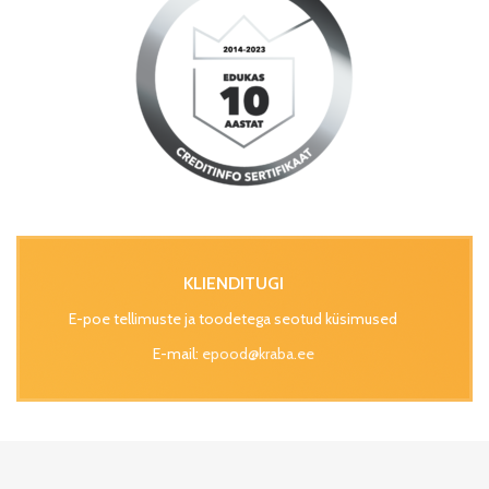
KLIENDITUGI
E-poe tellimuste ja toodetega seotud küsimused
E-mail:
epood@kraba.ee