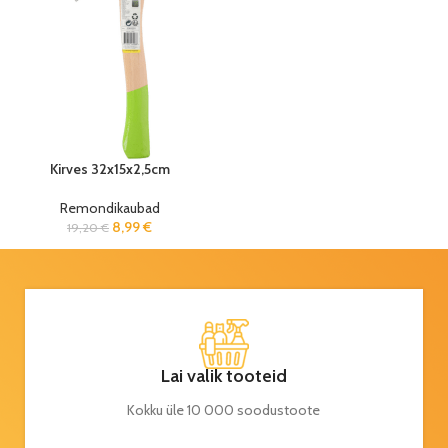
Kirves 32x15x2,5cm
Remondikaubad
8,99
€
19,20
€
Lai valik tooteid
Kokku üle 10 000 soodustoote