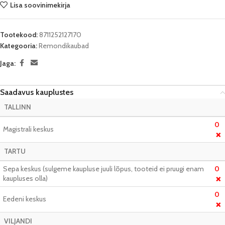
Lisa soovinimekirja
Tootekood:
8711252127170
Kategooria:
Remondikaubad
Jaga:
Saadavus kauplustes
TALLINN
0
Magistrali keskus
❌
TARTU
Sepa keskus (sulgeme kaupluse juuli lõpus, tooteid ei pruugi enam
0
kaupluses olla)
❌
0
Eedeni keskus
❌
VILJANDI