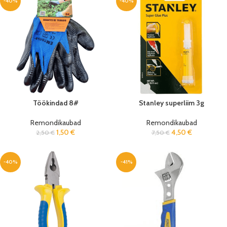
-40%
-40%
Töökindad 8#
Stanley superliim 3g
Remondikaubad
Remondikaubad
1,50
€
4,50
€
2,50
€
7,50
€
-40%
-41%