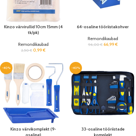
Kinzo värvirullid 10cm 15mm (4
64-osaline tööriistakohver
tk/pk)
Remondikaubad
Remondikaubad
66,99
€
96,00
€
0,99
€
2,50
€
-40%
-40%
Kinzo värvikomplekt (9-
33-osaline tööriistade
osaline)
komplekt