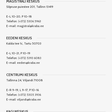
MAGISTRALI KESKUS
Sõpruse puiestee 201, Tallinn 13419
E-L 10-20, P 10-18
Telefon:
(+372) 5306 5963
E-mail:
magistral@kraba.ee
EEDENI KESKUS
Kalda tee 1c, Tartu 50703
E-L 10-21, P 10-19
Telefon:
(+372) 5393 6083
E-mail:
eeden@kraba.ee
CENTRUMI KESKUS
Tallinna 24, Viljandi 71008
E-R 9-19, L 9-17, P 10-16
Telefon:
(+372) 5305 3936
E-mail:
viljandi@kraba.ee
KAGUKESKUS