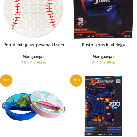
Pop-it mänguasi pesapall 14cm
Püstol koos kuulidega
Mänguasjad
Mänguasjad
3,90
€
2,99
€
7,80
€
8,15
€
-50%
-50%