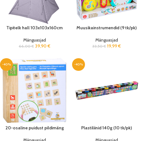
Tipitelk hall 103x103x160cm
Muusikainstrumendid (9 tk/pk)
Mänguasjad
Mänguasjad
39,90
€
19,99
€
66,00
€
33,50
€
-40%
-40%
20-osaline puidust pildimäng
Plastiliinid 140g (10 tk/pk)
Mänguasjad
Mänguasjad