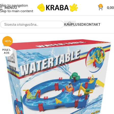
Skip to navigation
0
MENÜÜ
0,0
Skip to main content
KAUPLUSED
KONTAKT
-40%
POLE L
AOS