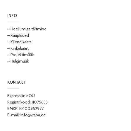
INFO
– Heeliumiga täitmine
– Kauplused
– Kliendikaart
– Kinkekaart
– Projektimüük
– Hulgimüük
KONTAKT
Expressline OÜ
Registrikood: 11075633
KMKR: EE100952977
E-mail:
info@kraba.ee