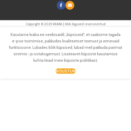
Copyright © 2025 KRABA | Kõik õigused reserveeritud
Kasutame kraba.ee veebisaidil „küpsiseid“, et saaksime tagada
e-poe toimimise, pakkudes kvaliteetset teenust ja erinevaid
funktsioone. Lubades kõik küpsised, lubad meil pakkuda parimat
sirvimis- ja ostukogemust. Lisateavet küpsiste kasutamise
kohta leiad meie küpsiste poliitikast.
NÕUSTUN