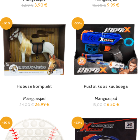
3,90
€
9,99
€
6,50
€
16,60
€
-50%
-50%
Hobuse komplekt
Püstol koos kuulidega
Mänguasjad
Mänguasjad
26,99
€
6,50
€
54,00
€
13,00
€
-50%
-63%