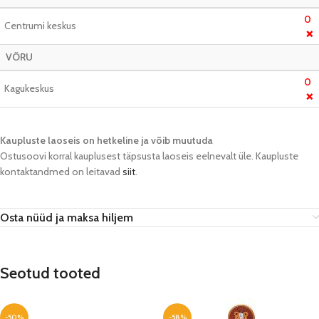
0
Centrumi keskus
❌
VÕRU
0
Kagukeskus
❌
Kaupluste laoseis on hetkeline ja võib muutuda​
Ostusoovi korral kauplusest täpsusta laoseis eelnevalt üle. Kaupluste
kontaktandmed on leitavad
siit
.
Osta nüüd ja maksa hiljem
Seotud tooted
-50%
-58%