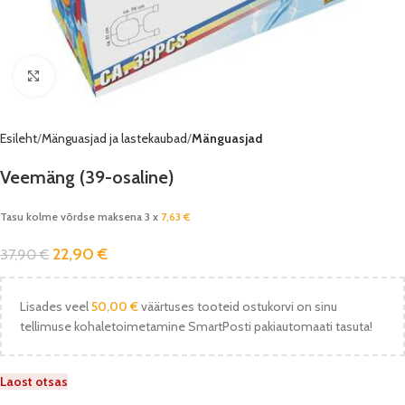
Vaata pilti
Esileht
Mänguasjad ja lastekaubad
Mänguasjad
Veemäng (39-osaline)
Tasu kolme võrdse maksena 3 x
7,63
€
22,90
€
37,90
€
Lisades veel
50,00
€
väärtuses tooteid ostukorvi on sinu
tellimuse kohaletoimetamine SmartPosti pakiautomaati tasuta!
Laost otsas